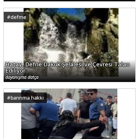
#
defme
Hatay, Defne Dakuk Şelalesi ve Çevresi Talan
Ediliyor
dayanışma datça
#
barınma hakkı