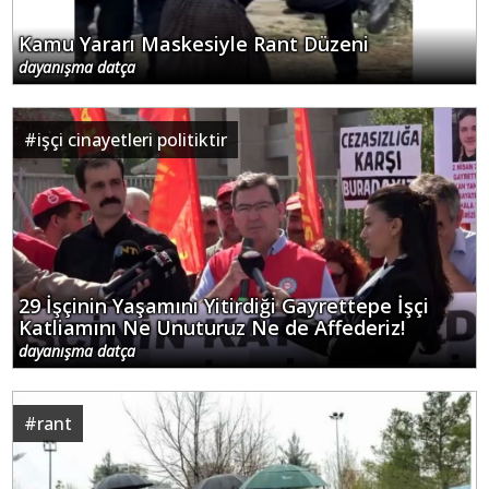
Kamu Yararı Maskesiyle Rant Düzeni
dayanışma datça
#
işçi cinayetleri politiktir
29 İşçinin Yaşamını Yitirdiği Gayrettepe İşçi
Katliamını Ne Unuturuz Ne de Affederiz!
dayanışma datça
#
rant