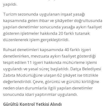
Çevre Kanunu kapsamında Çevre, Şehircilik ve İklim
Değişikliği Bakanlığı tarafından 2026 yılının mayıs
ayında Datça Belediyesi’ne yetki verildi. Yetkiyle
beraber Datça Belediyesi Zabıta Müdürlüğü
ekiplerinin eğitimleri sürüyor.
Bu kapsamda önümüzdeki günlerde öncelikle
işyerlerine tebligatlar yapılacak daha sonra ise
eğlence yerleri, işletmeler ve benzeri kaynaklardan
kaynaklanan çevresel gürültülere karşı denetimler
yapılacak.
Kültür Sanat ve Spor Alanında Çok Sayıda
Etkinliğe İmza Attık
Datça Belediyesi olarak kültür, sanat ve spor
etkinliklerinde doğa ve yerel mirası ön planda tutan
programlara önem verdikleri de basın