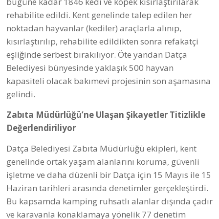
yapılan denetimler sonucunda yasağa aykırı faaliyet
gösteren işletmeler hakkında 20 farklı tutanak
düzenlenerek işlem gerçekleştirildi.
Ruhsat denetimleri kapsamında 40 farklı işyeri
denetlenirken, mevzuata aykırı faaliyet gösterdiği
tespit edilen 11 işyeri hakkında mühürleme işlemi
uygulandı ve yasal süreç başlatıldı. Datça Belediyesi
Zabıta Müdürlüğüne ulaşan 62 şikâyet ise titizlikle
değerlendirildi. Çevre, görüntü ve gürültü kirliliğine
neden olan durumlarla ilgili yapılan denetimler
sonucunda idari yaptırımlar uygulandı.
Gürültü Kontrol Yetkisi Alındı
Çevresel gürültü denetimleri için, 2024 yılının
temmuz ayında başlatılan başvuru süreci ardından,