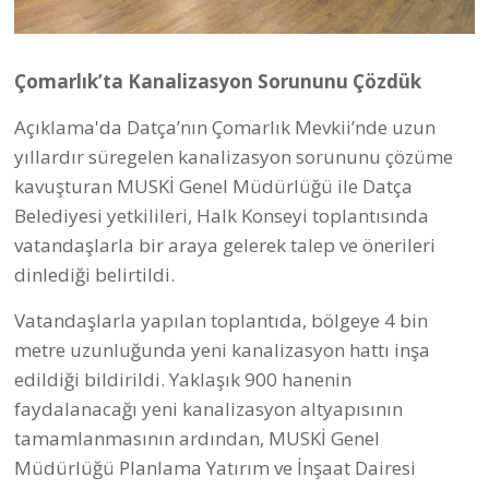
mevcut durum ve üstyapı çalışmaları hakkında bilgi
verdi, vatandaşların talep ve önerilerini
değerlendirdi. Toplantıda vatandaşlar süreci
değerlendirerek bir sonraki süreç hakkında
yetkililerden doğrudan bilgi aldı. 12 bin metrekare
parke imalatıyla birlikte Çomarlık’ın kanayan yarası
tamamen sona ereceği de açıklamada belirtildi..
Datça Genelinde Yol Çalışmaların Sonuna Gelindi
Çevre yolunda zemin söküm işlemleri başladı
denilen açıklamada, şu ifadelere de yer
verildi:
Muğla Büyükşehir Belediyesi tarafından
Datça Belediyesi işbirliğiyle altyapı ve üstyapı
çalışmaları devam ediyor. İlçe genelinde yapılan
çalışmalar artık sona yaklaştı. Kent merkezinde Çevre
Yolu Caddesi ve 94. Sokak’ta çalışmalar devam
ederken, ekipler bir yandan Betçe yolundaki