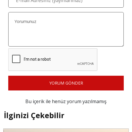
Datça'da Kumlar Şampiyonluk İçin Havalandı
hasan hüseyin dönmez
#
bir fotoğraf birumut
Bir Fotoğraf Bir Umut: 32 Can Dost Sıcak Yuva
Arıyor
hasan hüseyin dönmez