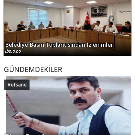
#
abd
Sol kazandı Abdul El-Sayed ABD’nin Michigan
Eyaletini fethetti
dayanışma datça
#
yabancılşma
Kapitalizm ve Yabancılaşma