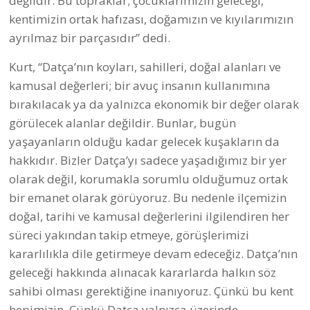
olmak istemiyoruz!” diye konuştuğu da Belediyenin
açıklamasında tekrar hatırlatıldı.
Çomarlık’ta Kanalizasyon Sorununu Çözdük