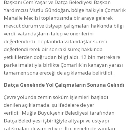
asfaltlama işlemlerini sürdürüyor. Yapılan
çalışmalar afet riski, suya yön verme ve ana arterler
kriter alınarak planlandı.
Çevre Yolu Caddesi’nde süren çalışmalar
kapsamında Halil Aşkın Caddesi’nden zemin sökümü
çalışmaları dün itibariyle başladı. AYDEM tarafından
yapılan altyapı çalışmaları ve söküm işlemi biter
bitmez Çevre Yolu Caddesi’nin asfalt çalışmalarına
başlanacak. Öte yandan Datça Belediyesi Fen İşleri
Müdürlüğü ekipleri asfaltlanan yolların dışında
kalan kaldırımlarda da tamirat çalışmalarını
sürdürüyor.