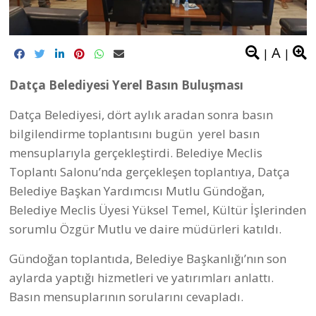
özelleştirme kapsamına alınan, halk arasında eski
hastane olarak bilinen bugün Toplum Sağlığı
Merkezi olarak Datçalılara hizmet veren arazi ve
Emecik sahilinde binlerce metrekarelik 19 parsel
basın toplantısının öncelikli konusunu oluşturdu.
Yaşadığımız topraklara sahip çıkacağız denilen
açıklamada:
Datça’nın doğal ve kültürel mirası, kıyı
ekosistemleri ve sürdürülebilir turizm potansiyeliyle
Türkiye’nin en önemli bölgelerinden biri. Datça İskele
Mahallesi’nde bulunan eski hastane arazisinin ve
Emecik’teki yüz binlerce metrekarelik kamu
arazisinin özelleştirme kapsamına alınmasıyla
kıyıların kamusal kullanımını sınırlandırabilecek.
Özelleştirme sonrasında doğal alanlar üzerinde
yapılaşma baskısının artma ve bölgenin ekolojik
dengesinin olumsuz etkilenme riskine dikkat çekildi.