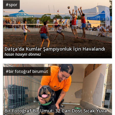
#
çomarlık mevkii
Ahmet Aras ve Aytaç Kurt çalışmaları yerinde
inceledi
hasan hüseyin dönmez
#
sahiller halkındır
Plajda Vatandaşa Buradan Git Diyen İşletme
Ceza Aldı