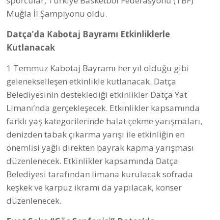
Saka’nın, insanlığın en derin yaralarından biri olan
“göç” olgusunu evrensel bir dille işlediği ve dünya
çapında büyük yankı uyandıran “Göç Senfonisi –
Karanlık Sular” eseri, Temmuz ayında Datça’da
dinleyicilerle buluşmaya hazırlandığı da belirtildi.
Muğla Büyükşehir Belediyesi’nin düzenlediği ve
Datça Belediyesi’nin desteklediği senfoni, 4 Temmuz
2026 tarihinde Datça Amfi Tiyatro da sanatseverlerle
bir araya gelecek. Konserde Muğla Büyükşehir
Belediyesi Senfoni Orkestrası da sahne alacak.
hasan hüseyin dönmez
Haber