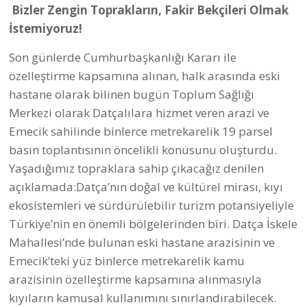
Söz konusu özelleştirmeye karşı geçen hafta eski
hastane arazisinde Muğla Tabip Odası, Muğla
Barosu, Mimarlar Odası Datça Temsilciliği, Datça
Kent Konseyi ve Datça Demokrasi Platformu
tarafından düzenlenen foruma Datça Belediye
Başkanı Aytaç Kurt’un da katıldığı hatırlatıldı.
Kurt tarafından yapılan açıklamada, “Datça’da
Emecik’te bulunan yüz binlerce metrekarelik kamu
arazisinin ve İskele Mahallemizde yer alan eski
hastane alanının özelleştirme kapsamına alınması,
hepimizi yakından ilgilendiren önemli bir gelişmedir.
Bu alanlar yalnızca haritalarda görünen parseller
değildir. Bu topraklar; çocuklarımızın geleceği,
kentimizin ortak hafızası, doğamızın ve kıyılarımızın
ayrılmaz bir parçasıdır” dedi.