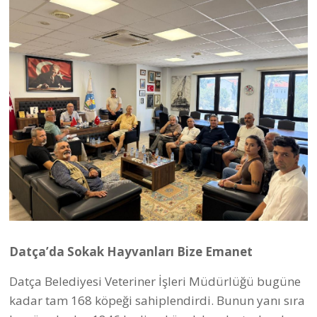
eşliğinde serbest bırakılıyor. Öte yandan Datça
Belediyesi bünyesinde yaklaşık 500 hayvan
kapasiteli olacak bakımevi projesinin son aşamasına
gelindi.
Zabıta Müdürlüğü’ne Ulaşan Şikayetler Titizlikle
Değerlendiriliyor
Datça Belediyesi Zabıta Müdürlüğü ekipleri, kent
genelinde ortak yaşam alanlarını koruma, güvenli
işletme ve daha düzenli bir Datça için 15 Mayıs ile 15
Haziran tarihleri arasında denetimler gerçekleştirdi.
Bu kapsamda kamping ruhsatlı alanlar dışında çadır
ve karavanla konaklamaya yönelik 77 denetim
yapıldı.
Turizm sezonunda uygulanan inşaat yasağı
kapsamında gelen ihbar ve şikâyetler doğrultusunda