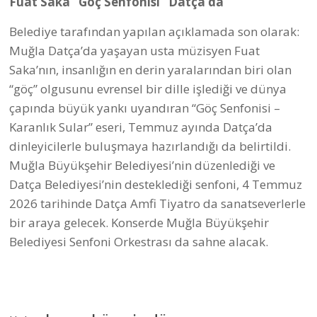
#datça belediyesi
#yerel basın
#aytaç kurt
#mutlu gündoğan
#yüksel temel
#özgür mutlu
#altyapı çalışması
Yorumlar (0)