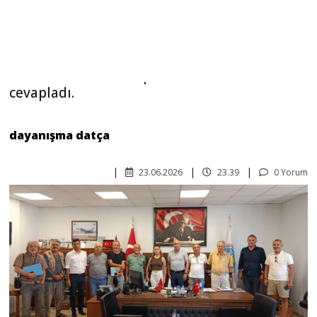
Datça Belediyesi Yerel Basın Buluşması
Datça Belediyesi, dört aylık aradan sonra basın
bilgilendirme toplantısını bugün yerel basın
mensuplarıyla gerçekleştirdi. Belediye Meclis
Toplantı Salonu’nda gerçekleşen toplantıya, Datça
Belediye Başkan Yardımcısı Mutlu Gündoğan,
Belediye Meclis Üyesi Yüksel Temel, Kültür İşlerinden
sorumlu Özgür Mutlu ve daire müdürleri katıldı.
Gündoğan toplantıda, Belediye Başkanlığı’nın son
aylarda yaptığı hizmetleri ve yatırımları anlattı.
Basın mensuplarının sorularını cevapladı.
Bizler Zengin Toprakların, Fakir Bekçileri Olmak
İstemiyoruz!
Son günlerde Cumhurbaşkanlığı Kararı ile