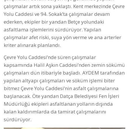
Datça’da Sokak Hayvanları Bize Emanet
Datça Belediyesi Veteriner İşleri Müdürlüğü bugüne
kadar tam 168 köpeği sahiplendirdi. Bunun yanı sıra
bugüne kadar 1846 kedi ve köpek kısırlaştırılarak
rehabilite edildi. Kent genelinde talep edilen her
noktadan hayvanlar (kediler) araçlarla alınıp,
kısırlaştırılıp, rehabilite edildikten sonra refakatçi