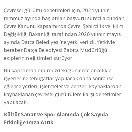
buluşmasında ifade edildi.
Engelliler Haftası kapsamında
gelenekselleşen
piknik bu yıl da Atatürk Kent Parkı’nda gerçekleşti.
Piknikte, özel bireyler ve aileleriyle unutulmaz, sevgi
dolu bir gün geçirildi.
29 Eylül 2025 tarihinden beri Kadın ve Gençlik
Merkezi’nde devam eden ücretsiz dikiş kursunun yıl
sonu defilesi Liman Sergi Salonu’nun önünde
düzenlendi. Defilede gönüllü olarak sahne alan Sibel
Öcal da izleyicilere müzik ziyafeti sundu.
Dünya Dans Günü
Datça Belediyesi ve Datça Dans
Spor Kulübü iş birliğiyle hazırlanan kutlamada, Amfi
Tiyatro’da Datça Belediyesi Dünya Dansları Sirtaki
Topluluğu, Datça Belediyesi Vurmalı Çalgılar
Topluluğu, Engelim Olmayın Derneği, Datça Dans