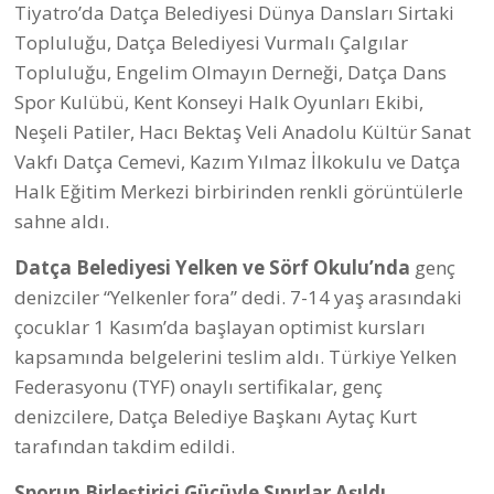
ayağı geçen ay Kos adasında gerçekleşti. Datça
Belediyespor’un kız ve erkek basketbol takımları Kos,
Kalimnos ve Denizli Büyükşehir Belediyesi ekipleriyle
dostluk maçlarına çıktı. Turnuvanın bir sonraki ayağı
eylül ayında Denizli Büyükşehir Belediyesi’nin ev
sahipliğinde düzenlenecek.
Yıldız Kızlar Şampiyon Oldu
Datça Belediye Spor u-12 Kız Basketbol Takımı,
kazandığı zaferle adını duyurdu. Genç sporcular,
güçlü rakiplerini geride bırakarak şampiyonluk
kupasını kaldırdı. Antrenörler Murat Karslı ve
Mustafa Tabak’ın önderliğinde mücadele eden
sporcular, Türkiye Basketbol Federasyonu (TBF)
Muğla İl Şampiyonu oldu.
Datça’da Kabotaj Bayramı Etkinliklerle