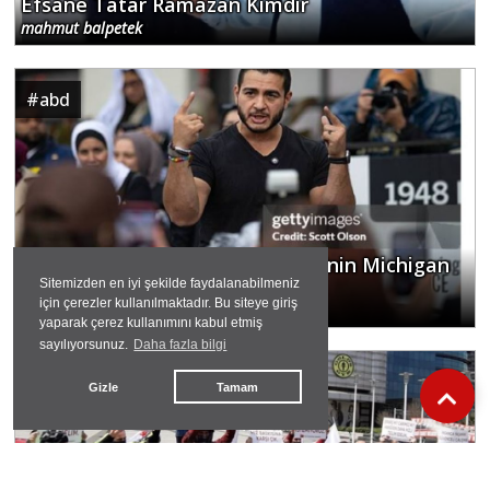
mahmut balpetek
#
sanat
Direnişçi Tiyatromuzun ve Medyanın Öncü
İsimlerindendi
Doğan Özgüden
#
su hakkı