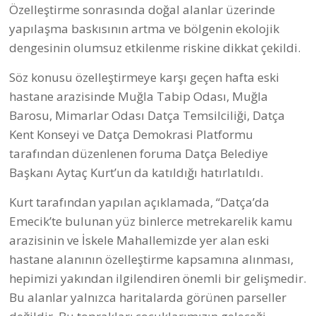
Kurt, “Datça’nın koyları, sahilleri, doğal alanları ve
kamusal değerleri; bir avuç insanın kullanımına
bırakılacak ya da yalnızca ekonomik bir değer olarak
görülecek alanlar değildir. Bunlar, bugün
yaşayanların olduğu kadar gelecek kuşakların da
hakkıdır. Bizler Datça’yı sadece yaşadığımız bir yer
olarak değil, korumakla sorumlu olduğumuz ortak
bir emanet olarak görüyoruz. Bu nedenle ilçemizin
doğal, tarihi ve kamusal değerlerini ilgilendiren her
süreci yakından takip etmeye, görüşlerimizi
kararlılıkla dile getirmeye devam edeceğiz. Datça’nın
geleceği hakkında alınacak kararlarda halkın söz
sahibi olması gerektiğine inanıyoruz. Çünkü bu kent
hepimizin. Çünkü Datça yalnızca üzerinde
yaşadığımız bir yer değil; anılarımızın, emeklerimizin
ve geleceğimizin evidir. Yaşadığımız topraklara sahip
çıkacağız. Bizler zengin toprakların, fakir bekçileri