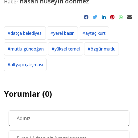
YORUM GÖNDER
Bu içerik ile henüz yorum yazılmamış
İlginizi Çekebilir
#
spor