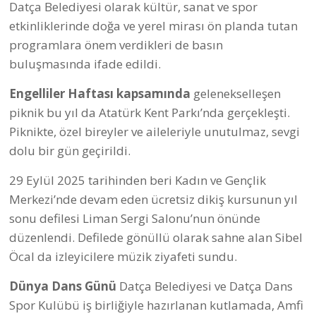
Spor Kulübü, Kent Konseyi Halk Oyunları Ekibi,
Neşeli Patiler, Hacı Bektaş Veli Anadolu Kültür Sanat
Vakfı Datça Cemevi, Kazım Yılmaz İlkokulu ve Datça
Halk Eğitim Merkezi birbirinden renkli görüntülerle
sahne aldı.
Datça Belediyesi Yelken ve Sörf Okulu’nda
genç
denizciler “Yelkenler fora” dedi. 7-14 yaş arasındaki
çocuklar 1 Kasım’da başlayan optimist kursları
kapsamında belgelerini teslim aldı. Türkiye Yelken
Federasyonu (TYF) onaylı sertifikalar, genç
denizcilere, Datça Belediye Başkanı Aytaç Kurt
tarafından takdim edildi.
Sporun Birleştirici Gücüyle Sınırlar Aşıldı
2013 yılından beri barış ve kardeşlik tohumlarının
ekildiği Ege Dostluk Basketbol Turnuvası’nın son