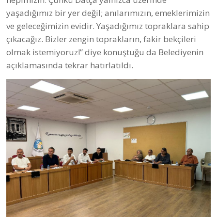
Açıklama'da Datça’nın Çomarlık Mevkii’nde uzun
yıllardır süregelen kanalizasyon sorununu çözüme
kavuşturan MUSKİ Genel Müdürlüğü ile Datça
Belediyesi yetkilileri, Halk Konseyi toplantısında
vatandaşlarla bir araya gelerek talep ve önerileri
dinlediği belirtildi.
Vatandaşlarla yapılan toplantıda, bölgeye 4 bin
metre uzunluğunda yeni kanalizasyon hattı inşa
edildiği bildirildi. Yaklaşık 900 hanenin
faydalanacağı yeni kanalizasyon altyapısının
tamamlanmasının ardından, MUSKİ Genel
Müdürlüğü Planlama Yatırım ve İnşaat Dairesi
Başkanı Cem Yaşar ve Datça Belediyesi Başkan
Yardımcısı Mutlu Gündoğan, bölge halkıyla Çomarlık
Mahalle Meclisi toplantısında bir araya gelerek