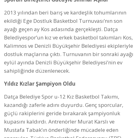
Kutlanacak
1 Temmuz Kabotaj Bayramı her yıl olduğu gibi
gelenekselleşen etkinlikle kutlanacak. Datça
Belediyesinin desteklediği etkinlikler Datça Yat
Limanı’nda gerçekleşecek. Etkinlikler kapsamında
farklı yaş kategorilerinde halat çekme yarışmaları,
denizden tabak çıkarma yarışı ile etkinliğin en
önemlisi yağlı direkten bayrak kapma yarışması
düzenlenecek. Etkinlikler kapsamında Datça
Belediyesi tarafından limana kurulacak sofrada
keşkek ve karpuz ikramı da yapılacak, konser
düzenlenecek.
Fuat Saka “Göç Senfonisi” Datça’da
Belediye tarafından yapılan açıklamada son olarak:
Muğla Datça’da yaşayan usta müzisyen Fuat