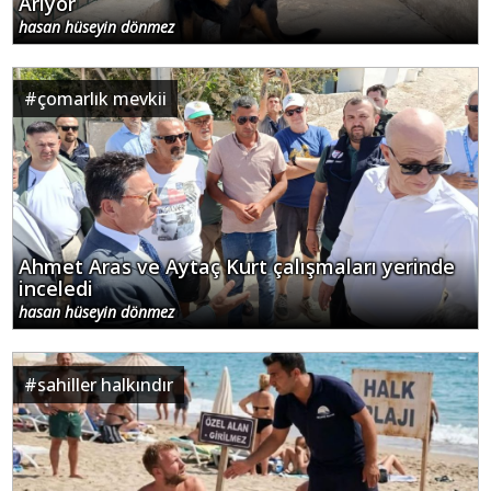
dayanışma datça
#
datça belediyesi
MUSKİ'nin Datça'daki Toplantısı
ibo.a.bo
#
datça belediyesi