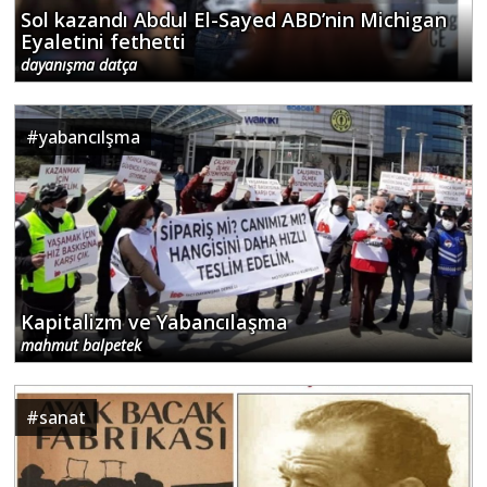
Sol kazandı Abdul El-Sayed ABD’nin Michigan
Eyaletini fethetti
dayanışma datça
#
yabancılşma
Kapitalizm ve Yabancılaşma
mahmut balpetek
#
sanat