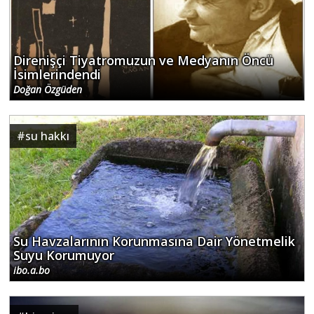
Direnişçi Tiyatromuzun ve Medyanın Öncü
İsimlerindendi
Doğan Özgüden
#
su hakkı
Su Havzalarının Korunmasına Dair Yönetmelik
Suyu Korumuyor
ibo.a.bo