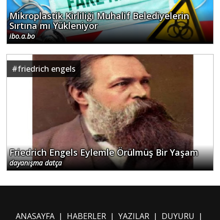
Mikroplastik Kirliliği Muhalif Belediyelerin
Sırtına mı Yükleniyor
ibo.a.bo
#
friedrich engels
Friedrich Engels Eylemle Örülmüş Bir Yaşam
dayanışma datça
ANASAYFA
|
HABERLER
|
YAZILAR
|
DUYURU
|