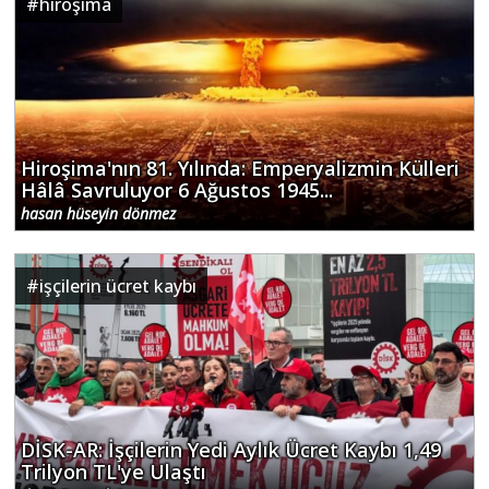
#
hiroşima
Hiroşima'nın 81. Yılında: Emperyalizmin Külleri
Hâlâ Savruluyor 6 Ağustos 1945...
hasan hüseyin dönmez
#
işçilerin ücret kaybı
DİSK-AR: İşçilerin Yedi Aylık Ücret Kaybı 1,49
Trilyon TL'ye Ulaştı