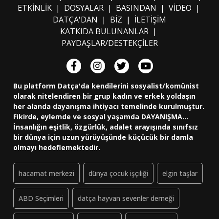
ETKİNLİK
|
DOSYALAR
|
BASINDAN
|
VİDEO
|
DATÇA'DAN
|
BİZ
|
İLETİŞİM
KATKIDA BULUNANLAR
|
PAYDAŞLAR/DESTEKÇİLER
Bu platform Datça'da kendilerini sosyalist/komünist
olarak nitelendiren bir grup kadın ve erkek yoldaşın
her alanda dayanışma ihtiyacı temelinde kurulmuştur.
Fikirde, eylemde ve sosyal yaşamda DAYANIŞMA...
İnsanlığın eşitlik, özgürlük, adalet arayışında sınıfsız
bir dünya için uzun yürüyüşünde küçücük bir damla
olmayı hedeflemektedir.
hacamat merkezi
dünya çocuk işçiliği
elgin taşlar
ABD Seçimleri
datça hayvan sevenler derneği