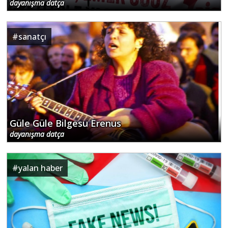
dayanışma datça
#
sanatçı
Güle Güle Bilgesu Erenus
dayanışma datça
#
yalan haber