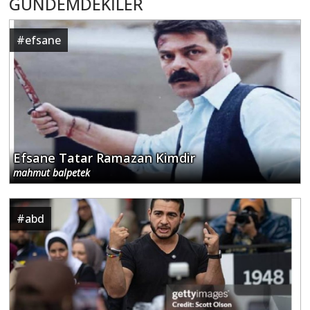
GÜNDEMDEKİLER
#
efsane
Efsane Tatar Ramazan Kimdir
mahmut balpetek
#
abd