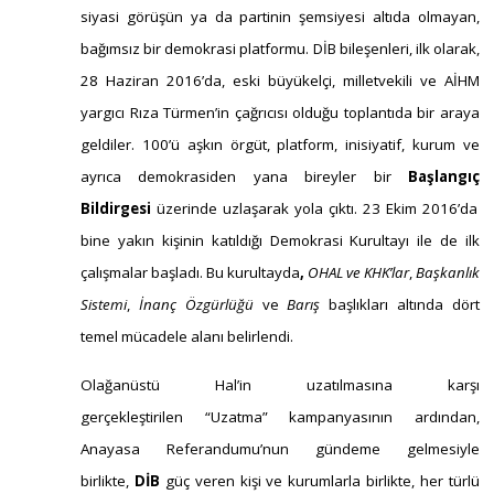
Direnişçi Tiyatromuzun ve Medyanın Öncü
İsimlerindendi
Doğan Özgüden
#
su hakkı
Su Havzalarının Korunmasına Dair Yönetmelik
Suyu Korumuyor
ibo.a.bo