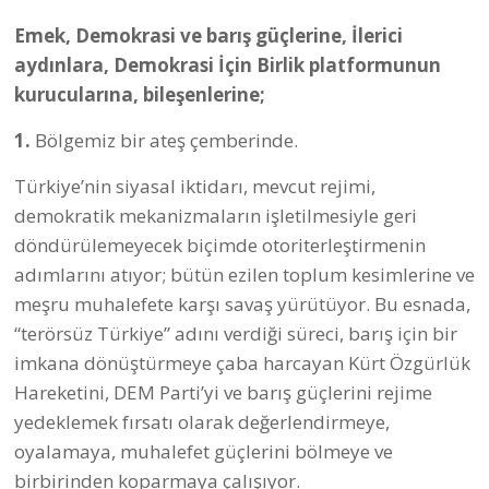
olmasını ve dayanışmasını sağlayacak ağlar
kuran, çok merkezli, birleşik bir mücadele
pratiğinin inşası için;
- Toplumsal muhalefetin kurumsal yapılarla
birlikte, bugünden başlayarak ülke gündemine
birlikte müdahalesi için,
- Diyalog kapılarını açan, yanyana gelişleri
kolaylaştıran, birleştiren bir rol oynamak ve
nihayet BARIŞ VE DEMOKRASİ CEPHESİ’nin
oluşmasına katkı koymak üzere, kendisini
dönüştürme ve yeniden yapılanma adımları
atıyor.
- 29 Haziran'daki Meclis toplantısında konuşulan
eylem programını olgunlaştırmayı hedefliyor.
Emek, Demokrasi ve barış güçlerini, İlerici
aydınları, Demokrasi İçin Birlik platformunun