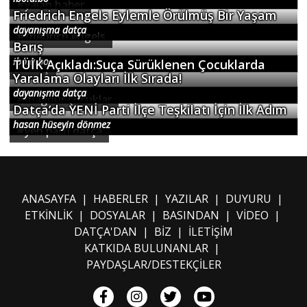
#
yen parti datça
Datça’da YENİ Parti İlçe Teşkilatı İçin İlk Adım
hasan hüseyin dönmez
ANASAYFA
|
HABERLER
|
YAZILAR
|
DUYURU
|
ETKİNLİK
|
DOSYALAR
|
BASINDAN
|
VİDEO
|
DATÇA'DAN
|
BİZ
|
İLETİŞİM
KATKIDA BULUNANLAR
|
PAYDAŞLAR/DESTEKÇİLER