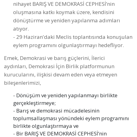
#
imralı heyeti
DEM Parti İmralı Heyeti: Öcalan, Sürece İlişkin
Mesajlarını Paylaştı
hasan hüseyin dönmez
#
emperyalizm