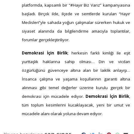
#
hiroşima
Hiroşima'nın 81. Yılında: Emperyalizmin Külleri
Hâlâ Savruluyor 6 Ağustos 1945...
hasan hüseyin dönmez
#
işçilerin ücret kaybı
DİSK-AR: İşçilerin Yedi Aylık Ücret Kaybı 1,49
Trilyon TL'ye Ulaştı