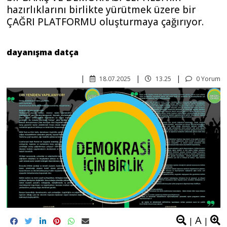
birbirini sahiplenme ve empati reflekslerinin
birikerek inşa ettiği bir süreç ve iradedir.
Şimdi gerekli ve mümkün olan, bir cephe inşası
hedefini gözden kaçırmadan, birleşik mücadele
pratikleri yaratacak işleri önümüze koyma; işi
örgütlerken, işin bizi ve birleşik bir iradeyi inşa
etmesini gözeten adımlar atmaktır.
Demokrasi İçin Birlik
- Barışın demokrasinin, özgürlük ve çoğulculuğun
egemen olacağı bir gelecek tasavvurunu birlikte
üretmek ve üretmiş olduklarımızı güncellemek
için;
- Sahada aşağıdan yukarı, yerel meclisleşmeler
halinde toplumun kendisini örgütlemesini
gözeten, bu dinamiklerin birbirinden haberdar