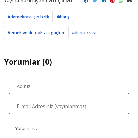
dayanışma datça
#
sanatçı
Güle Güle Bilgesu Erenus
dayanışma datça
#
yalan haber