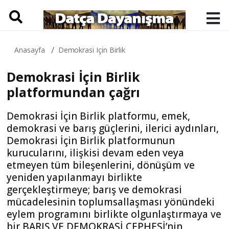
etkilemekte giderek daha fazla zorlanıyoruz.
4.
Bugün ülke siyasetinin ihtiyacı bir Barış ve
Demokrasi Cephesi inşa etmek ve bu cephe ile rejimi
demokratik, barışçı, özgürlükçü, çoğulcu bir rejimle
değiştirmek üzere birleşik bir mücadeleyi
yürütmektir. Bu mücadele, sandığı, seçmen
inisiyatifini ve temsili siyaset zeminlerini asla
küçümsemesek de; sandıkla ve temsili siyasetin
araçlarından ibaret seçeneklerle kazanılamaz.
Sorun şu ki, “cephe” adım adım örülecek yanyana
gelişlerin, güçlü dayanışmaların, birlikte koordine
edilen birleşik mücadele deneyimlerinin, ortak, geniş
katılımlı ve ardı ardına birlikte yürütülen
kampanyaların; halka birlikte hesap vermelerin,
birbirinin arkasını kollama, eksiğini karşılama,