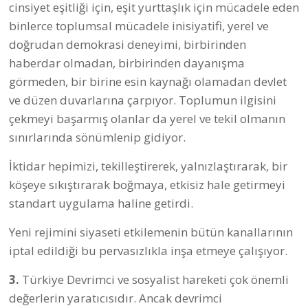
özgürlüğünü güvenceye altına alan bir laiklik anlayışı…
İnsanca çalışma ve yaşama koşullarının garanti altına
alınması gibi temel değerler üzerine kurulu gerçek bir
demokrasi için mücadele ediyor.
Demokrasi İçin Birlik
,
tüm toplum kesimlerini kucaklayacak, yeni bir umut ve
mücadele alanı olarak yoluna devam ediyor.
can çınar
Yayına hazırlayan
#demokrasi için birlik
#barış
#emek ve demokrasi güçleri
#demokrasi
Yorumlar (0)