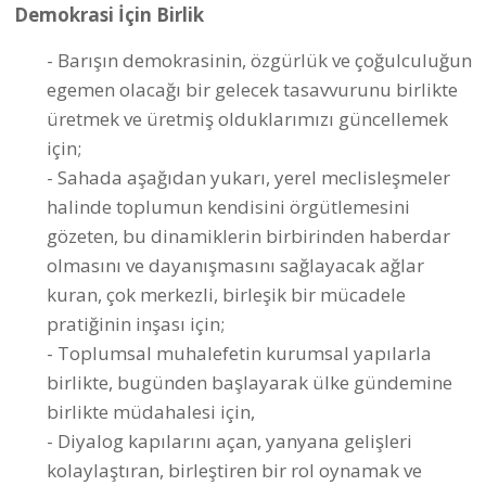
Demokrasi İçin Birleşmek
ibo.a.bo
#
barış
Barış
ibo.a.bo