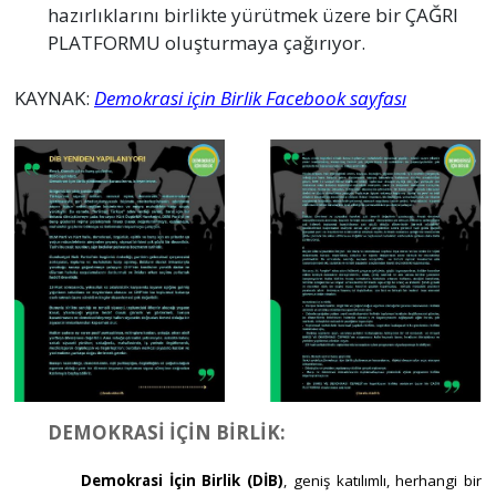
Ortadoğu’nun Kronikleşen Yüksek Tansiyonu
dayanışma datça
#
suriye
Suriye'de Kayıp Edilenler Bulunacak mı?
dayanışma datça
GÜNDEMDEKİLER
#
sanat