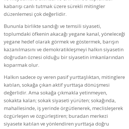
DEMOKRASİ İÇİN BİRLİK:
Demokrasi İçin Birlik (DİB)
, geniş katılımlı, herhangi bir
siyasi görüşün ya da partinin şemsiyesi altıda olmayan,
bağımsız bir demokrasi platformu. DİB bileşenleri, ilk olarak,
28 Haziran 2016’da, eski büyükelçi, milletvekili ve AİHM
yargıcı Rıza Türmen’in çağrıcısı olduğu toplantıda bir araya
geldiler. 100’ü aşkın örgüt, platform, inisiyatif, kurum ve
ayrıca demokrasiden yana bireyler bir
Başlangıç
Bildirgesi
üzerinde uzlaşarak yola çıktı. 23 Ekim 2016’da
bine yakın kişinin katıldığı Demokrasi Kurultayı ile de ilk