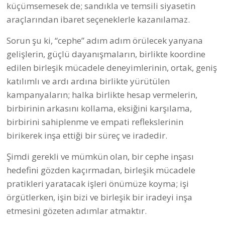
Bu içerik ile henüz yorum yazılmamış
İlginizi Çekebilir
#
demokrasi için birlik
Betçe Demokrasi Kervanı
dayanışma datça
#
demokrasi