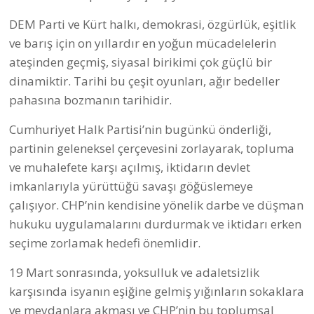
kurucularını, ilişkisi devam eden veya etmeyen
bileşenlerimizi,
- Dönüşüm ve yeniden yapılanmayı birlikte
gerçekleştirmeye;
- Barış ve demokrasi mücadelesinin
toplumsallaşması yönündeki eylem programını
birlikte olgunlaştırmaya ve
- Bir BARIŞ VE DEMOKRASİ CEPHESİ’nin
hazırlıklarını birlikte yürütmek üzere bir ÇAĞRI
PLATFORMU oluşturmaya çağırıyor.
KAYNAK:
Demokrasi için Birlik Facebook sayfası