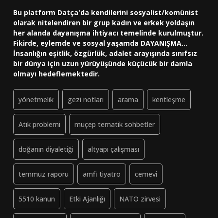
Bu platform Datça'da kendilerini sosyalist/komünist
olarak nitelendiren bir grup kadın ve erkek yoldaşın
her alanda dayanışma ihtiyacı temelinde kurulmuştur.
Fikirde, eylemde ve sosyal yaşamda DAYANIŞMA...
İnsanlığın eşitlik, özgürlük, adalet arayışında sınıfsız
bir dünya için uzun yürüyüşünde küçücük bir damla
olmayı hedeflemektedir.
yönetmelik
gezi notları
arama
kentleşme
Atık problemi
muçep tematik sohbetler
doğanın diyaletiği
altyapı çalışması
temmuz raporu
amfi tiyatro
cemevi
5510 kanun
Etki Ajanlığı
NATO zirvesi