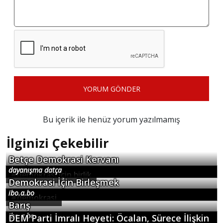
Mikroplastik Kirliliği Muhalif Belediyelerin
Sırtına mı Yükleniyor
ibo.a.bo
#
friedrich engels
Friedrich Engels Eylemle Örülmüş Bir Yaşam
dayanışma datça
#
barış