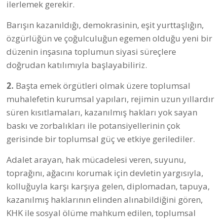
çalışmalar başladı. Bu kurultayda
,
OHAL ve KHK’lar
,
Başkanlık
Sistemi
,
İnanç Özgürlüğü
ve
Barış
başlıkları altında dört
temel mücadele alanı belirlendi.
Olağanüstü Hal’in uzatılmasına karşı
gerçekleştirilen “Uzatma” kampanyasının ardından,
Anayasa Referandumu’nun gündeme gelmesiyle
birlikte,
DİB
güç veren kişi ve kurumlarla birlikte, her türlü
platformda, kapsamlı bir “#Hayır Biz Varız” kampanyasına
başladı. Birçok ilde, ilçede ve semtlerde kurulan “Hayır
Meclisleri”yle sahada yoğun çalışmalar sürerken hukuk ve
siyaset alanında da bilgilendirme amacıyla toplantılar,
forumlar gerçekleştiriliyor.
Demokrasi İçin Birlik
; herkesin farklı kimliği ile eşit
yurttaşlık haklarına sahip olması… Din ve vicdan