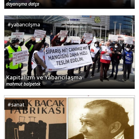
dayanışma datça
#
yabancılşma
Kapitalizm ve Yabancılaşma
mahmut balpetek
#
sanat