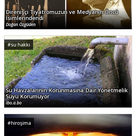
Direnişçi Tiyatromuzun ve Medyanın Öncü
İsimlerindendi
Doğan Özgüden
#
su hakkı
Su Havzalarının Korunmasına Dair Yönetmelik
Suyu Korumuyor
ibo.a.bo
#
hiroşima