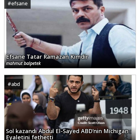
#
efsane
Efsane Tatar Ramazan Kimdir
mahmut balpetek
#
abd
Sol kazandı Abdul El-Sayed ABD’nin Michigan
Eyaletini fethetti