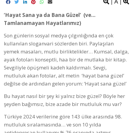
A
|
|
‘Hayat Sana ya da Bana Güzel’ (ve…
Tamlanamayan Hayatlarımız)
Son günlerin sosyal medya çılgınlığında en çok
kullanılan sloganvari sözlerden biri. Paylaşılan
yemek masaları, mutlu birliktelikler… Kumsal, dalga,
ayak fotoları konseptli, haa bir de mutlaka bir kitap.
Sevgiliyle öpüşmeli kadeh kaldırmalı. Sevgi,
mutluluk akan fotolar, alt metin ‘hayat bana güzel’
değilse de ardından gelen yorum: ‘Hayat sana güzel’
Bu hayat nasıl bir şey ki yalnız bize güzel? Böyle her
şeyden bağımsız, bize azade bir mutluluk mu var?
Türkiye 2024 verilerine göre 143 ülke arasında 98.
mutluluk sıralamasında… ve son 10 yılda
antidepresan kullanımı % 76 oranında artmış.