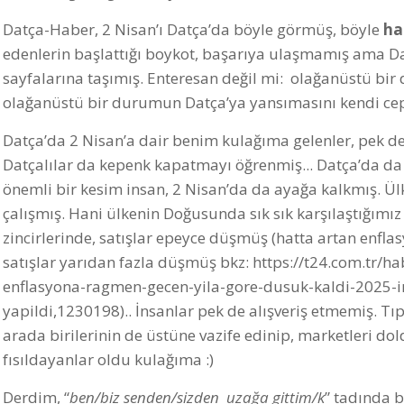
Datça-Haber, 2 Nisan’ı Datça’da böyle görmüş, böyle
hab
edenlerin başlattığı boykot, başarıya ulaşmamış ama
sayfalarına taşımış. Enteresan değil mi: olağanüstü bi
olağanüstü bir durumun Datça’ya yansımasını kendi ceph
Datça’da 2 Nisan’a dair benim kulağıma gelenler, pek 
Datçalılar da kepenk kapatmayı öğrenmiş... Datça’da d
önemli bir kesim insan, 2 Nisan’da da ayağa kalkmış. 
çalışmış. Hani ülkenin Doğusunda sık sık karşılaştığımız
zincirlerinde, satışlar epeyce düşmüş (hatta artan enfl
satışlar yarıdan fazla düşmüş bkz:
https://t24.com.tr/
enflasyona-ragmen-gecen-yila-gore-dusuk-kaldi-2025-i
yapildi,1230198
).. İnsanlar pek de alışveriş etmemiş. T
arada birilerinin de üstüne vazife edinip, marketleri d
fısıldayanlar oldu kulağıma :)
Derdim, “
ben/biz senden/sizden uzağa gittim/k
” tadında b