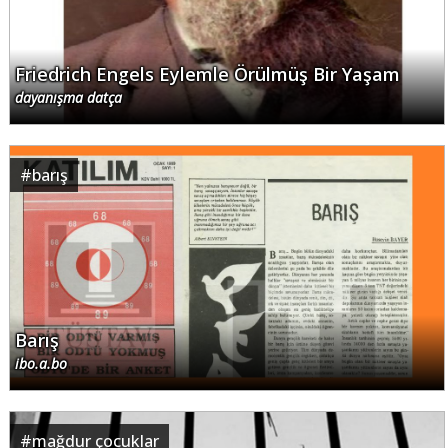
Friedrich Engels Eylemle Örülmüş Bir Yaşam
dayanışma datça
#
barış
Barış
ibo.a.bo
#
mağdur çocuklar