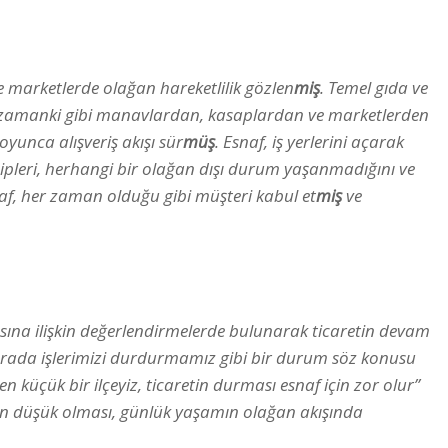
 marketlerde olağan hareketlilik gözlen
miş
. Temel gıda ve
r zamanki gibi manavlardan, kasaplardan ve marketlerden
oyunca alışveriş akışı sür
müş
. Esnaf, iş yerlerini açarak
ipleri, herhangi bir olağan dışı durum yaşanmadığını ve
af, her zaman olduğu gibi müşteri kabul et
miş
ve
sına ilişkin değerlendirmelerde bulunarak ticaretin devam
 burada işlerimizi durdurmamız gibi bir durum söz konusu
ten küçük bir ilçeyiz, ticaretin durması esnaf için zor olur”
mın düşük olması, günlük yaşamın olağan akışında