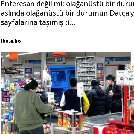
Enteresan değil mi: olağanüstü bir dur
aslında olağanüstü bir durumun Datça’y
sayfalarına taşımış :)...
ibo.a.bo