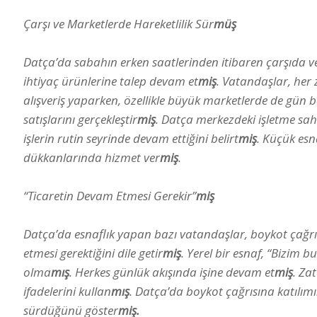
Çarşı ve Marketlerde Hareketlilik Sür
müş
Datça’da sabahın erken saatlerinden itibaren çarşıda ve
ihtiyaç ürünlerine talep devam et
miş
. Vatandaşlar, he
alışveriş yaparken, özellikle büyük marketlerde de gün b
satışlarını gerçekleştir
miş
. Datça merkezdeki işletme sah
işlerin rutin seyrinde devam ettiğini belirt
miş
. Küçük esn
dükkanlarında hizmet ver
miş
.
“Ticaretin Devam Etmesi Gerekir”
miş
Datça’da esnaflık yapan bazı vatandaşlar, boykot çağrı
etmesi gerektiğini dile getir
miş
. Yerel bir esnaf, “Bizim
olma
mış
. Herkes günlük akışında işine devam et
miş
. Za
ifadelerini kullan
mış
. Datça’da boykot çağrısına katılı
sürdüğünü göster
miş.