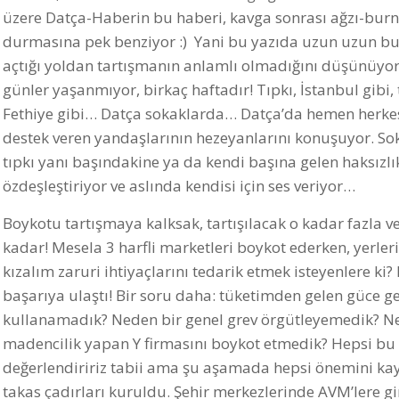
üzere Datça-Haberin bu haberi, kavga sonrası ağzı-burnu
durmasına pek benziyor :) Yani bu yazıda uzun uzun bu
açtığı yoldan tartışmanın anlamlı olmadığını düşünüy
günler yaşanmıyor, birkaç haftadır! Tıpkı, İstanbul gibi,
Fethiye gibi… Datça sokaklarda… Datça’da hemen herkes, 
destek veren yandaşlarının hezeyanlarını konuşuyor. Sok
tıpkı yanı başındakine ya da kendi başına gelen haksızlıkl
özdeşleştiriyor ve aslında kendisi için ses veriyor…
Boykotu tartışmaya kalksak, tartışılacak o kadar fazla v
kadar! Mesela 3 harfli marketleri boykot ederken, yerler
kızalım zaruri ihtiyaçlarını tedarik etmek isteyenlere ki
başarıya ulaştı! Bir soru daha: tüketimden gelen güce
kullanamadık? Neden bir genel grev örgütleyemedik? Ne
madencilik yapan Y firmasını boykot etmedik? Hepsi bu si
değerlendiririz tabii ama şu aşamada hepsi önemini k
takas çadırları kuruldu. Şehir merkezlerinde AVM’lere