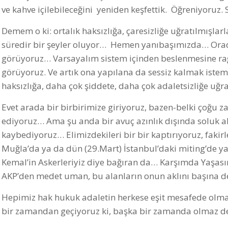
ve kahve içilebileceğini yeniden keşfettik. Öğreniyoruz. 
Demem o ki: ortalık haksızlığa, çaresizliğe uğratılmışlarl
süredir bir şeyler oluyor… Hemen yanıbaşımızda… Ora
görüyoruz… Varsayalım sistem içinden beslenmesine rağ
görüyoruz. Ve artık ona yapılana da sessiz kalmak istemi
haksızlığa, daha çok şiddete, daha çok adaletsizliğe uğra
Evet arada bir birbirimize giriyoruz, bazen-belki çoğu
ediyoruz… Ama şu anda bir avuç azınlık dışında soluk al
kaybediyoruz… Elimizdekileri bir bir kaptırıyoruz, fakir
Muğla’da ya da dün (29.Mart) İstanbul’daki miting’de y
Kemal’in Askerleriyiz diye bağıran da… Karşımda Yaşası
AKP’den medet uman, bu alanların onun aklını başına d
Hepimiz hak hukuk adaletin herkese eşit mesafede olma
bir zamandan geçiyoruz ki, başka bir zamanda olmaz den