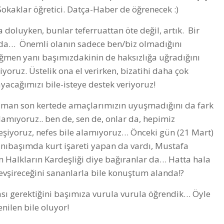
Sokaklar öğretici. Datça-Haber de öğrenecek :)
a doluyken, bunlar teferruattan öte değil, artık. Bir
da… Önemli olanın sadece ben/biz olmadığını
men yanı başımızdakinin de haksızlığa uğradığını
yoruz. Üstelik ona el verirken, bizatihi daha çok
yacağımızı bile-isteye destek veriyoruz!
 zaman son kertede amaçlarımızın uyuşmadığını da fark
amıyoruz.. ben de, sen de, onlar da, hepimiz
leşiyoruz, nefes bile alamıyoruz… Önceki gün (21 Mart)
anıbaşımda kurt işareti yapan da vardı, Mustafa
n Halkların Kardeşliği diye bağıranlar da… Hatta hala
evşireceğini sananlarla bile konuştum alanda!?
sı gerektiğini başımıza vurula vurula öğrendik… Öyle
ilen bile oluyor!