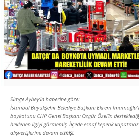
Simge Aybey’in haberine göre:
İstanbul Büyükşehir Belediye Başkanı Ekrem İmamoğlu'n
boykotunu CHP Genel Başkanı Özgür Özel’in desteklediği 
beklenen ilgiyi görmemiş. İlçede esnaf kepenk kapatmaz
alışverişlerine devam et
miş
!.