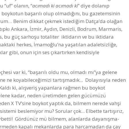
 “uf” olanın, “
acımadı ki acımadı ki
” diye dolanıp
 boykotun başarılı olup olmadığını, bu gazetemsinin
orum… Benim dikkat çekmek istediğim Datça’da olağan
 tıpkı Ankara, İzmir, Aydın, Denizli, Bodrum, Marmaris,
bu güç sarhoşu totaliter iktidarın ve bu iktidara
aktaki herkes, İmamoğlu’na yaşatılan adaletsizliğe,
ar gibi, onun için ses çıkartırken kendisiyle
eçhesi var ki, “başarılı oldu mu, olmadı mı”ya gelene
ine ne koyabileceğimizi tartışmadık... Dolayısıyla neden
? Kaldı ki, alışveriş yapanlara rağmen bu boykot
 gelene kadar, neden üretimden gelen gücümüzü
den X TV’sine boykot yaptık da, bilmem nerede vahşi
stemi beslemiyor mu? Sorular çok... Elbette tartışırız,
aybetti! Gördünüz mü bilmem, alanlarda dayanışma-
 girmeden kapalı mekanlarda para harcamadan da çay