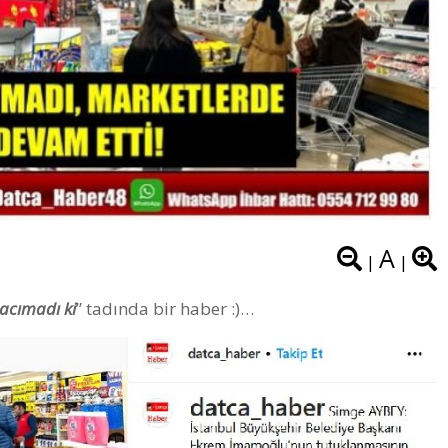
A
|
|
 acımadı ki
” tadında bir haber :)…