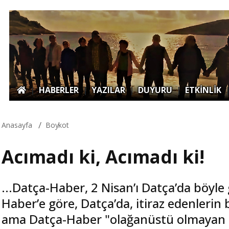
|
HABERLER
|
YAZILAR
|
DUYURU
|
ETKİNLİK
Anasayfa
Boykot
Acımadı ki, Acımadı ki!
...Datça-Haber, 2 Nisan’ı Datça’da böyle
Haber’e göre, Datça’da, itiraz edenlerin
ama Datça-Haber "olağanüstü olmayan b