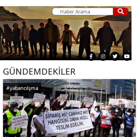
GÜNDEMDEKİLER
#
yabancılşma