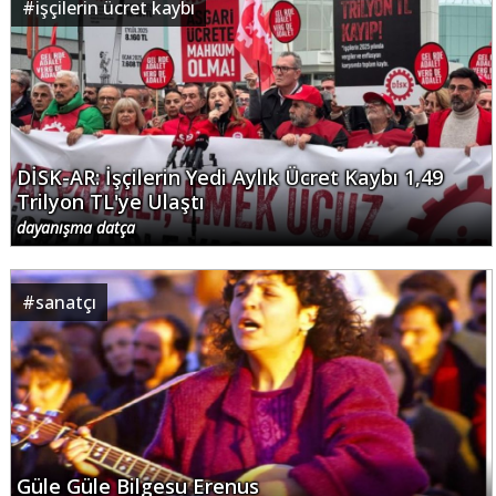
#
işçilerin ücret kaybı
DİSK-AR: İşçilerin Yedi Aylık Ücret Kaybı 1,49
Trilyon TL'ye Ulaştı
dayanışma datça
#
sanatçı
Güle Güle Bilgesu Erenus