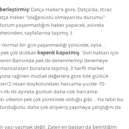
erleştirmiş
! Datça-Haber’e göre, Datça’da, itiraz
 Datça-Haber "olağanüstü olmayan bu durumu"
r durum yaşanmadığını haber yaparak, aslında
esinden, sayfalarına taşımış :).
de normal bir gün yaşanmadığı yönünde, oysa…
a pek çok dükkan
kepenk kapatmış
. Sivil hakları için
Ülkenin Batısında pek de denenmemişi denemeye
 manzaraları buralara taşımış. 3 harfli market
asyona rağmen mutlak değerlere göre bile günlük
haber/2-nisan-boykotundaki-harcama-yuzde-70-
n-ilk-iki-ayinda-gunluk-daha-cok-harcama-
ıpkı ülkenin pek çok yöresinde olduğu gibi… Ha tabii bu
oldurduğunu, daha çok alışveriş yapmaya çalıştığını da
ir yazı yazmak değil. Zaten en baştan da belirttiğim