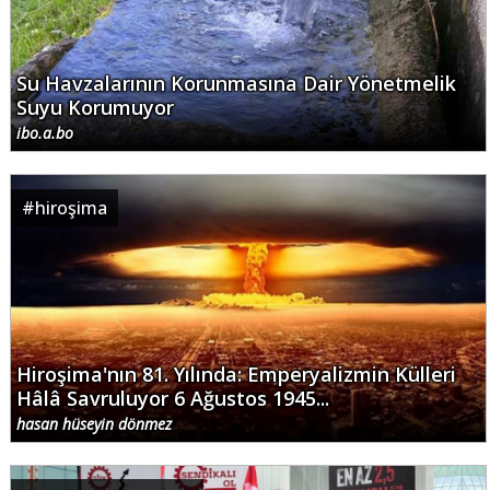
Su Havzalarının Korunmasına Dair Yönetmelik
Suyu Korumuyor
ibo.a.bo
#
hiroşima
Hiroşima'nın 81. Yılında: Emperyalizmin Külleri
Hâlâ Savruluyor 6 Ağustos 1945...
hasan hüseyin dönmez