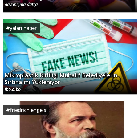
dayanışma datça
#
yalan haber
Mikroplastik Kirliliği Muhalif Belediyelerin
Sırtına mı Yükleniyor
ibo.a.bo
#
friedrich engels