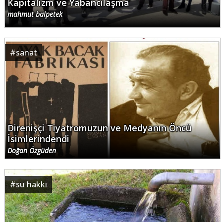
Kapitalizm ve Yabancılaşma
mahmut balpetek
#
sanat
Direnişçi Tiyatromuzun ve Medyanın Öncü
İsimlerindendi
Doğan Özgüden
#
su hakkı