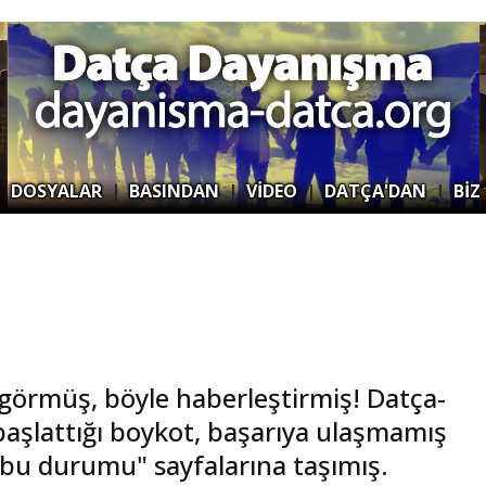
|
DOSYALAR
|
BASINDAN
|
VİDEO
|
DATÇA'DAN
|
BİZ
 görmüş, böyle haberleştirmiş! Datça-
 başlattığı boykot, başarıya ulaşmamış
u durumu" sayfalarına taşımış.