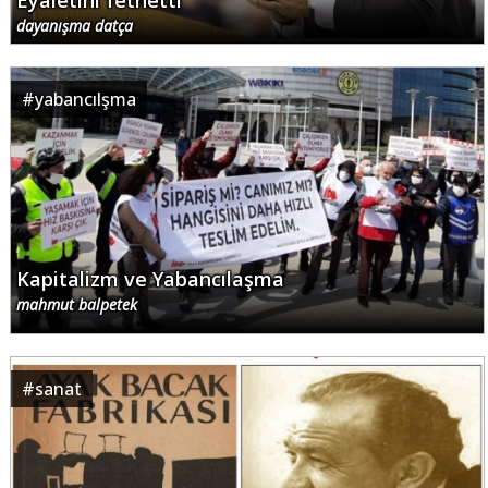
Eyaletini fethetti
dayanışma datça
#
yabancılşma
Kapitalizm ve Yabancılaşma
mahmut balpetek
#
sanat