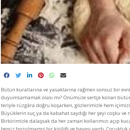
Bütün kurallarına ve yasaklarına rağmen sonsuz bir evren
duyumsamamak olası mı? Önümüze sertçe konan bütün bu
teriyle rüzgâra doğru koşarken, gözlerimizle hem içimiz
Büyüklerin suç ya da kabahat saydığı her şeyi coşku ve
Birbirimizle dalaşsak da her zaman kollarımızı açıp kuc
henüz bozulmamış bir kişiliği ve havası vardı. Çocuktuk