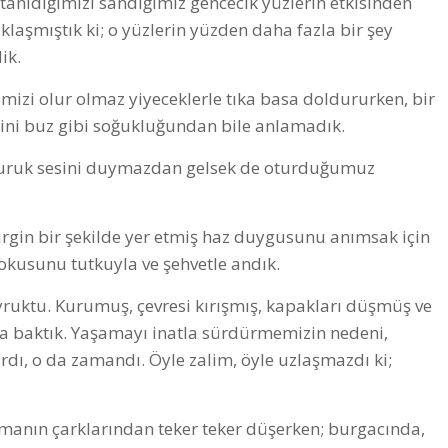
n tanıdığımızı sandığımız gencecik yüzlerin etkisinden
aşmıştık ki; o yüzlerin yüzden daha fazla bir şey
ik.
zi olur olmaz yiyeceklerle tıka basa doldururken, bir
iğini buz gibi soğukluğundan bile anlamadık.
osuruk sesini duymazdan gelsek de oturduğumuz
lirgin bir şekilde yer etmiş haz duygusunu anımsak için
kokusunu tutkuyla ve şehvetle andık.
yruktu. Kurumuş, çevresi kırışmış, kapakları düşmüş ve
ra baktık. Yaşamayı inatla sürdürmemizin nedeni,
rdı, o da zamandı. Öyle zalim, öyle uzlaşmazdı ki;
anın çarklarından teker teker düşerken; burgacında,