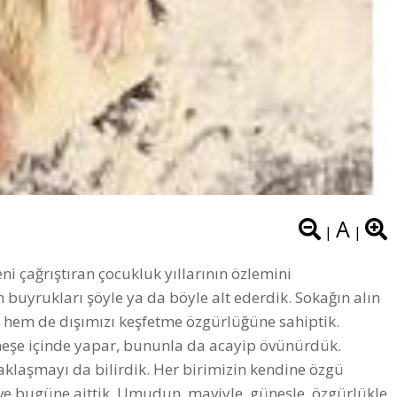
A
|
|
i çağrıştıran çocukluk yıllarının özlemini
yrukları şöyle ya da böyle alt ederdik. Sokağın alın
i hem de dışımızı keşfetme özgürlüğüne sahiptik.
 neşe içinde yapar, bununla da acayip övünürdük.
aklaşmayı da bilirdik. Her birimizin kendine özgü
 ve bugüne aittik. Umudun, maviyle, güneşle, özgürlükle