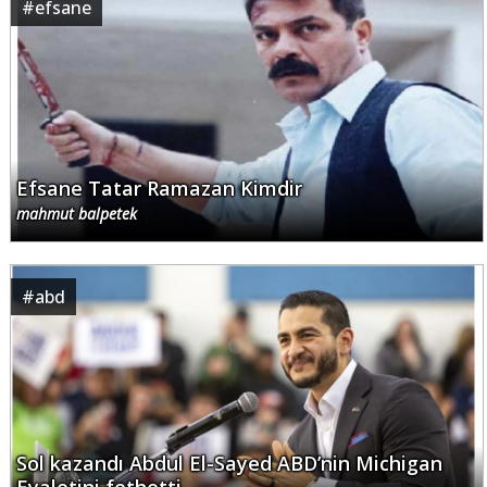
#
efsane
Efsane Tatar Ramazan Kimdir
mahmut balpetek
#
abd
Sol kazandı Abdul El-Sayed ABD’nin Michigan