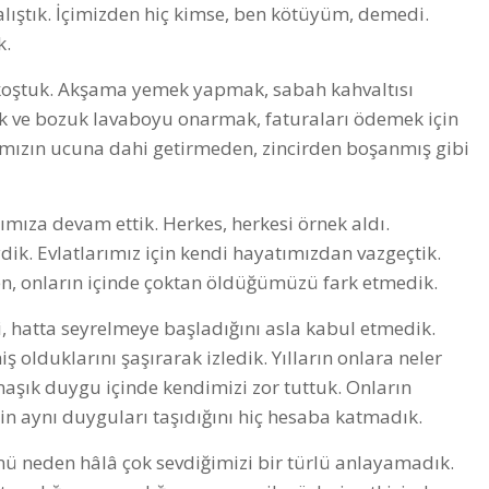
alıştık. İçimizden hiç kimse, ben kötüyüm, demedi.
k.
a koştuk. Akşama yemek yapmak, sabah kahvaltısı
 ve bozuk lavaboyu onarmak, faturaları ödemek için
lımızın ucuna dahi getirmeden, zincirden boşanmış gibi
mıza devam ettik. Herkes, herkesi örnek aldı.
dik. Evlatlarımız için kendi hayatımızdan vazgeçtik.
n, onların içinde çoktan öldüğümüzü fark etmedik.
ni, hatta seyrelmeye başladığını asla kabul etmedik.
olduklarını şaşırarak izledik. Yılların onlara neler
aşık duygu içinde kendimizi zor tuttuk. Onların
n aynı duyguları taşıdığını hiç hesaba katmadık.
ü neden hâlâ çok sevdiğimizi bir türlü anlayamadık.