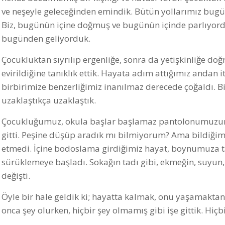
ve neşeyle geleceğinden emindik. Bütün yollarımız bugün
Biz, bugünün içine doğmuş ve bugünün içinde parlıyorduk
bugünden geliyorduk.
Çocukluktan sıyrılıp ergenliğe, sonra da yetişkinliğe do
evirildiğine tanıklık ettik. Hayata adım attığımız andan i
birbirimize benzerliğimiz inanılmaz derecede çoğaldı. B
uzaklaştıkça uzaklaştık.
Çocukluğumuz, okula başlar başlamaz pantolonumuzun de
gitti. Peşine düşüp aradık mı bilmiyorum? Ama bildiğim 
etmedi. İçine bodoslama girdiğimiz hayat, boynumuza tak
sürüklemeye başladı. Sokağın tadı gibi, ekmeğin, suyun
değişti.
Öyle bir hale geldik ki; hayatta kalmak, onu yaşamakta
onca şey olurken, hiçbir şey olmamış gibi işe gittik. Hiç