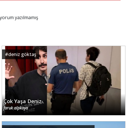
z yorum yazılmamış
#
deniz göktaş
Çok Yaşa Deniz
faruk alpkaya