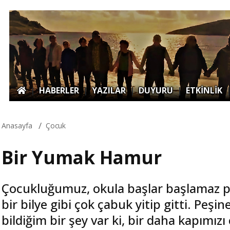
|
HABERLER
|
YAZILAR
|
DUYURU
|
ETKİNLİK
Anasayfa
Çocuk
Bir Yumak Hamur
Çocukluğumuz, okula başlar başlamaz 
bir bilye gibi çok çabuk yitip gitti. Pe
bildiğim bir şey var ki, bir daha kapımız