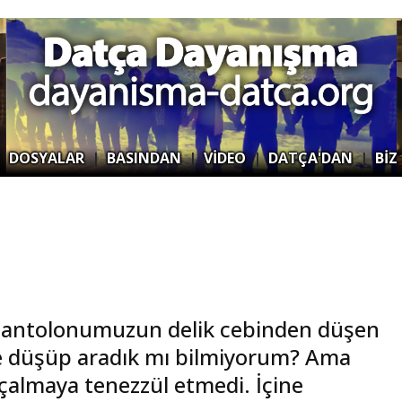
|
DOSYALAR
|
BASINDAN
|
VİDEO
|
DATÇA'DAN
|
BİZ
pantolonumuzun delik cebinden düşen
şine düşüp aradık mı bilmiyorum? Ama
ı çalmaya tenezzül etmedi. İçine