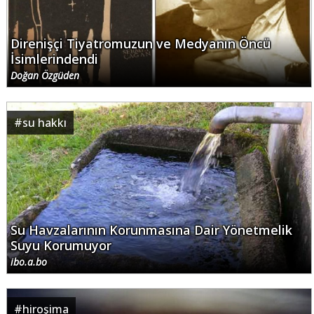
Direnişçi Tiyatromuzun ve Medyanın Öncü
İsimlerindendi
Doğan Özgüden
#
su hakkı
Su Havzalarının Korunmasına Dair Yönetmelik
Suyu Korumuyor
ibo.a.bo
#
hiroşima