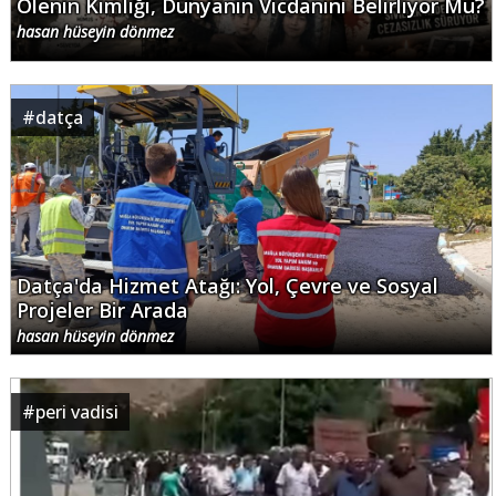
Ölenin Kimliği, Dünyanın Vicdanını Belirliyor Mu?
hasan hüseyin dönmez
#
datça
Datça'da Hizmet Atağı: Yol, Çevre ve Sosyal
Projeler Bir Arada
hasan hüseyin dönmez
#
peri vadisi