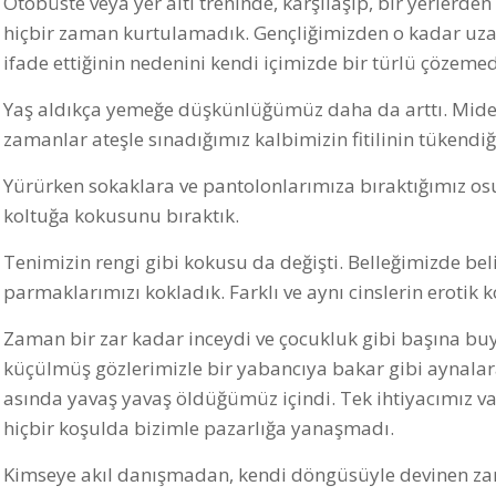
Otobüste veya yer altı treninde, karşılaşıp, bir yerlerde
hiçbir zaman kurtulamadık. Gençliğimizden o kadar uzakl
ifade ettiğinin nedenini kendi içimizde bir türlü çözemed
Yaş aldıkça yemeğe düşkünlüğümüz daha da arttı. Midemi
zamanlar ateşle sınadığımız kalbimizin fitilinin tükend
Yürürken sokaklara ve pantolonlarımıza bıraktığımız 
koltuğa kokusunu bıraktık.
Tenimizin rengi gibi kokusu da değişti. Belleğimizde be
parmaklarımızı kokladık. Farklı ve aynı cinslerin erotik 
Zaman bir zar kadar inceydi ve çocukluk gibi başına bu
küçülmüş gözlerimizle bir yabancıya bakar gibi aynala
asında yavaş yavaş öldüğümüz içindi. Tek ihtiyacımız va
hiçbir koşulda bizimle pazarlığa yanaşmadı.
Kimseye akıl danışmadan, kendi döngüsüyle devinen zam