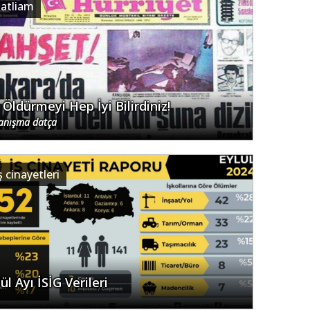
katliam
 Öldürmeyi Hep İyi Bilirdiniz!
anışma datça
ş cinayetleri
ül Ayı İSİG Verileri