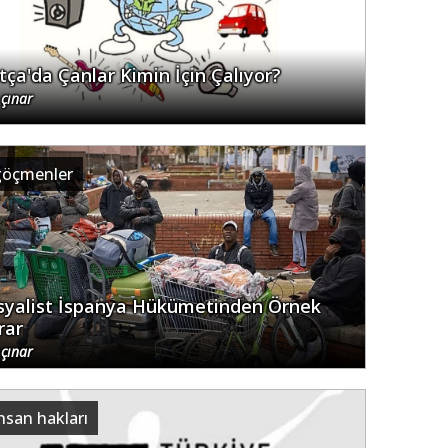
tça'da Çanlar Kimin İçin Çalıyor?
 çınar
göçmenler
syalist İspanya Hükümetinden Örnek
rar
 çınar
nsan hakları