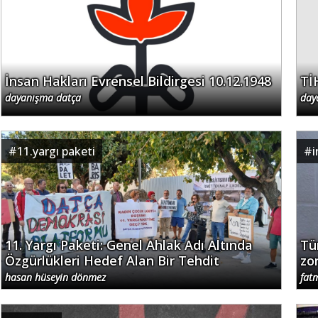
İnsan Hakları Evrensel Bildirgesi 10.12.1948
Tİ
dayanışma datça
day
#
11.yargı paketi
#
i
11. Yargı Paketi: Genel Ahlak Adı Altında
Tü
Özgürlükleri Hedef Alan Bir Tehdit
zo
hasan hüseyin dönmez
fat