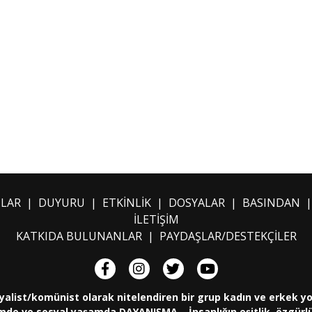
ILAR
|
DUYURU
|
ETKİNLİK
|
DOSYALAR
|
BASINDAN
İLETİŞİM
KATKIDA BULUNANLAR
|
PAYDAŞLAR/DESTEKÇİLER
yalist/komünist olarak nitelendiren bir grup kadın ve erkek y
de ve sosyal yaşamda DAYANIŞMA... İnsanlığın eşitlik, özgürlük