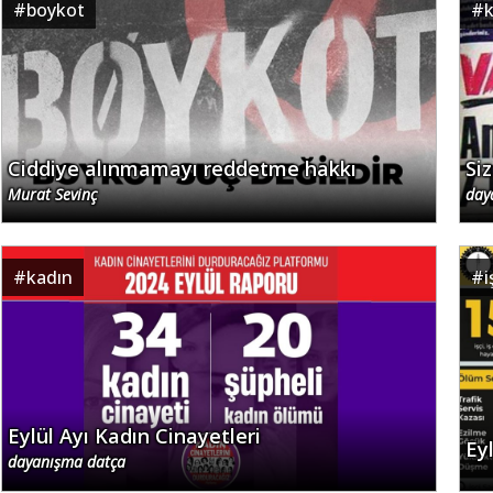
#
boykot
#
Ciddiye alınmamayı reddetme hakkı
Siz
Murat Sevinç
day
#
kadın
#
i
Eylül Ayı Kadın Cinayetleri
Eyl
dayanışma datça