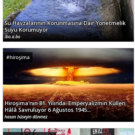
Su Havzalarının Korunmasına Dair Yönetmelik
Suyu Korumuyor
ibo.a.bo
#
hiroşima
Hiroşima'nın 81. Yılında: Emperyalizmin Külleri
Hâlâ Savruluyor 6 Ağustos 1945...
hasan hüseyin dönmez