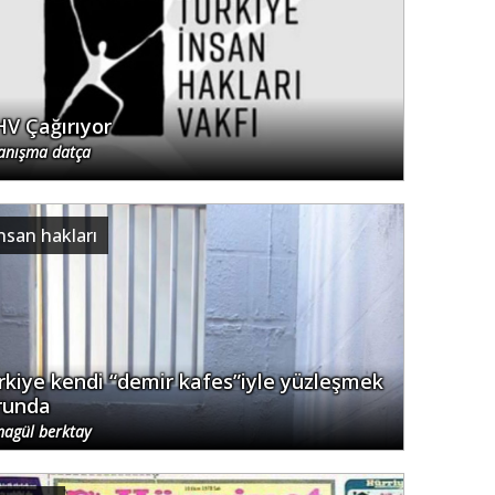
HV Çağırıyor
anışma datça
nsan hakları
rkiye kendi “demir kafes”iyle yüzleşmek
runda
magül berktay