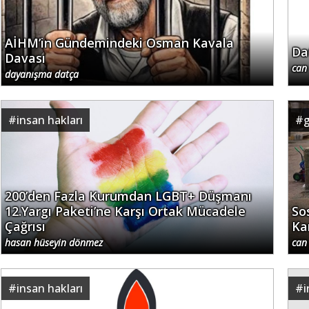
AİHM’in Gündemindeki Osman Kavala
Da
Davası
can
dayanışma datça
#
insan hakları
#
200’den Fazla Kurumdan LGBT+ Düşmanı
12.Yargı Paketi’ne Karşı Ortak Mücadele
So
Çağrısı
Ka
hasan hüseyin dönmez
can
#
insan hakları
#
i