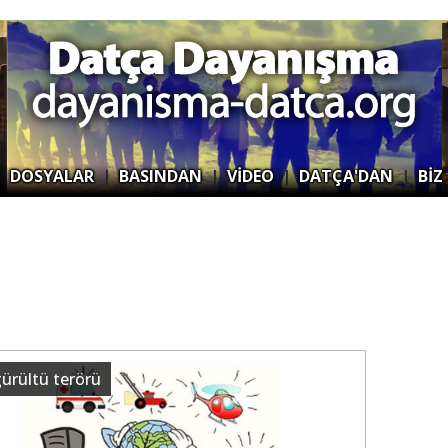
|
DOSYALAR
|
BASINDAN
|
VİDEO
|
DATÇA'DAN
|
BİZ
gürültü terörü