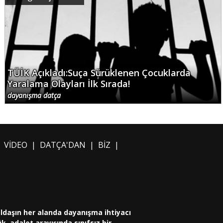
TÜİK Açıkladı:Suça Sürüklenen Çocuklarda
Yaralama Olayları İlk Sırada!
dayanışma datça
|
VİDEO
|
DATÇA'DAN
|
BİZ
|
oldaşın her alanda dayanışma ihtiyacı
, adalet arayışında sınıfsız bir