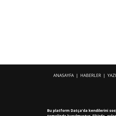
ANASAYFA
|
HABERLER
|
YAZ
Bu platform Datça'da kendilerini sos
temelinde kurulmuştur. Fikirde, eylem