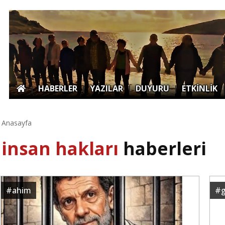
|
HABERLER
|
YAZILAR
|
DUYURU
|
ETKİNLİK
Anasayfa
insan hakları
haberleri
#
ahim
#