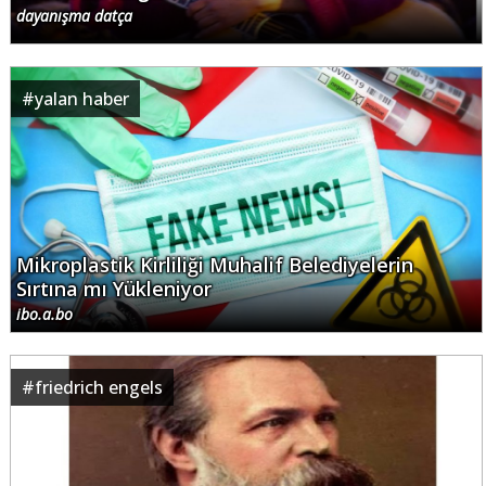
dayanışma datça
#
yalan haber
Mikroplastik Kirliliği Muhalif Belediyelerin
Sırtına mı Yükleniyor
ibo.a.bo
#
friedrich engels