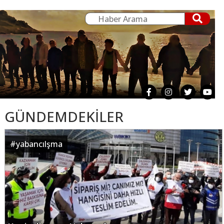
GÜNDEMDEKİLER
#
yabancılşma