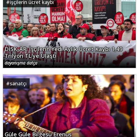
#
işçilerin ücret kaybı
DİSK-AR: İşçilerin Yedi Aylık Ücret Kaybı 1,49
Trilyon TL'ye Ulaştı
dayanışma datça
#
sanatçı
Güle Güle Bilgesu Erenus