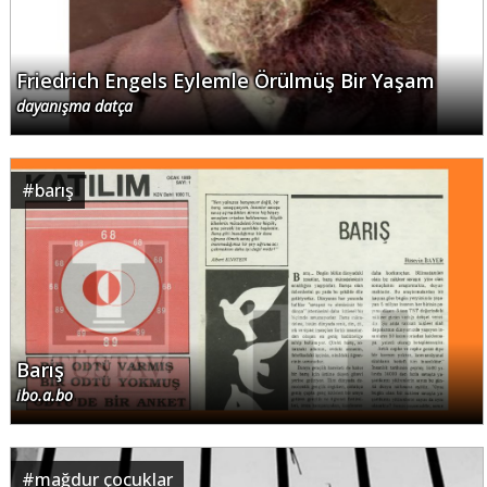
Friedrich Engels Eylemle Örülmüş Bir Yaşam
dayanışma datça
#
barış
Barış
ibo.a.bo
#
mağdur çocuklar