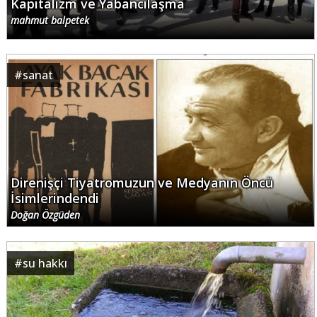
Kapitalizm ve Yabancılaşma
mahmut balpetek
#
sanat
Direnişçi Tiyatromuzun ve Medyanın Öncü
İsimlerindendi
Doğan Özgüden
#
su hakkı