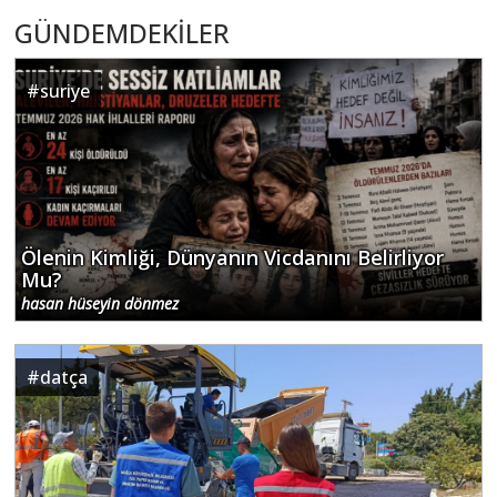
GÜNDEMDEKİLER
#
suriye
Ölenin Kimliği, Dünyanın Vicdanını Belirliyor
Mu?
hasan hüseyin dönmez
#
datça