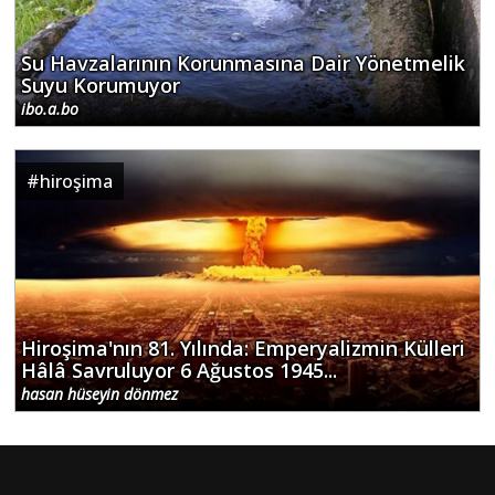
Su Havzalarının Korunmasına Dair Yönetmelik
Suyu Korumuyor
ibo.a.bo
#
hiroşima
Hiroşima'nın 81. Yılında: Emperyalizmin Külleri
Hâlâ Savruluyor 6 Ağustos 1945...
hasan hüseyin dönmez