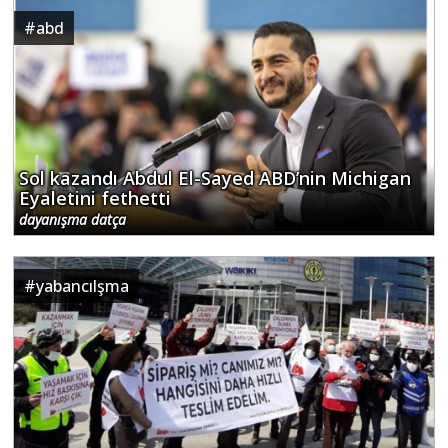
#
abd
Sol kazandı Abdul El-Sayed ABD’nin Michigan
Eyaletini fethetti
dayanışma datça
#
yabancılşma