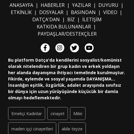
ANASAYFA
|
HABERLER
|
YAZILAR
|
DUYURU
|
ETKİNLİK
|
DOSYALAR
|
BASINDAN
|
VİDEO
|
DATÇA'DAN
|
BİZ
|
İLETİŞİM
KATKIDA BULUNANLAR
|
PAYDAŞLAR/DESTEKÇİLER
Bu platform Datça'da kendilerini sosyalist/komünist
olarak nitelendiren bir grup kadın ve erkek yoldaşın
her alanda dayanışma ihtiyacı temelinde kurulmuştur.
Fikirde, eylemde ve sosyal yaşamda DAYANIŞMA...
İnsanlığın eşitlik, özgürlük, adalet arayışında sınıfsız
bir dünya için uzun yürüyüşünde küçücük bir damla
olmayı hedeflemektedir.
Emekçi Kadınlar
cinayet
Milei
maden işçi cinayetleri
akile teyze