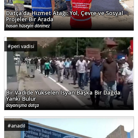
Datça'da Hizmet Atağı: Yol, Çevre ve Sosyal
Projeler Bir Arada
hasan hüseyin dönmez
#
peri vadisi
Bir Vadide Yükselen İsyan Başka Bir Dağda
Yankı Bulur
dayanışma datça
#
anadil