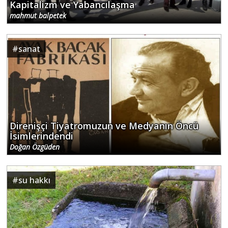
Kapitalizm ve Yabancılaşma
mahmut balpetek
#
sanat
Direnişçi Tiyatromuzun ve Medyanın Öncü
İsimlerindendi
Doğan Özgüden
#
su hakkı