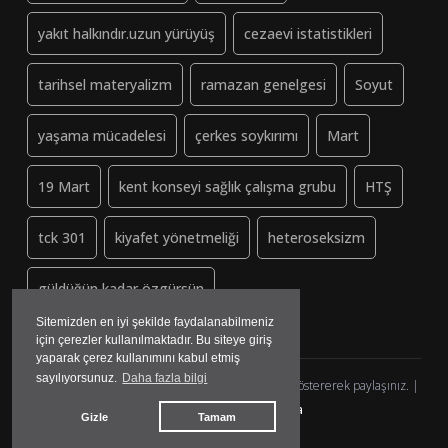
yakıt halkındır.uzun yürüyüş
cezaevi istatistikleri
tarihsel materyalizm
ramazan genelgesi
Soyut
yaşama mücadelesi
çerkes soykırımı
Mart
19 Mart
kent konseyi sağlık çalışma grubu
HTŞ
tck 301
kiyafet yönetmeliği
heteroseksizm
güldüğün kadar özgürsün
Sitemizden en iyi şekilde faydalanabilmeniz
için çerezler kullanılmaktadır. Bu siteye giriş
yaparak çerez kullanımını kabul etmiş
sayılıyorsunuz.
Daha fazla bilgi
Dayanisma-Datca.org (ↄ) Copyleft - Lütfen kaynak göstererek paylaşınız. |
yazılım&tasarım:
madmedya
Gizle
Tamam