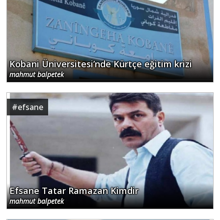
Kobani Üniversitesi’nde Kürtçe eğitim krizi
mahmut balpetek
#
efsane
Efsane Tatar Ramazan Kimdir
mahmut balpetek