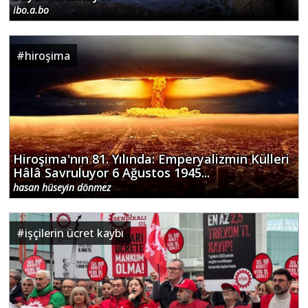
ibo.a.bo
#
hiroşima
Hiroşima'nın 81. Yılında: Emperyalizmin Külleri
Hâlâ Savruluyor 6 Ağustos 1945...
hasan hüseyin dönmez
#
işçilerin ücret kaybı