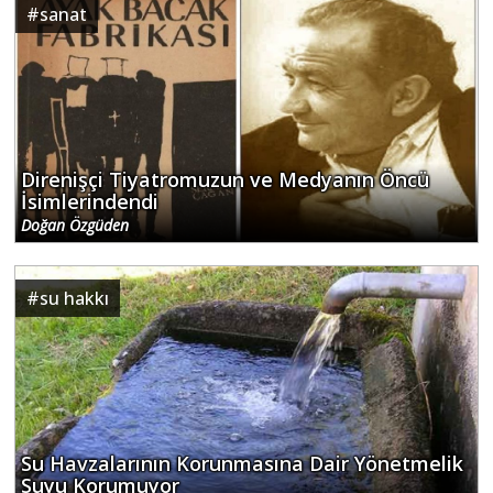
#
sanat
Direnişçi Tiyatromuzun ve Medyanın Öncü
İsimlerindendi
Doğan Özgüden
#
su hakkı
Su Havzalarının Korunmasına Dair Yönetmelik
Suyu Korumuyor