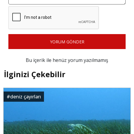
YORUM GÖNDER
Bu içerik ile henüz yorum yazılmamış
İlginizi Çekebilir
#
deniz çayırları