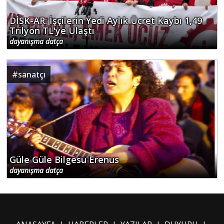
DİSK-AR: İşçilerin Yedi Aylık Ücret Kaybı 1,49
Trilyon TL'ye Ulaştı
dayanışma datça
#
sanatçı
Güle Güle Bilgesu Erenus
dayanışma datça