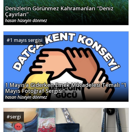
Denizlerin Görünmez Kahramanları “Deniz
Çayırları”
hasan hüseyin dönmez
#
1 mayıs sergisi
1 Mayıs’a Giderken Emek Mücadelesi Temalı “1
Mayıs Fotoğraf Sergisi”
hasan hüseyin dönmez
#
sergi