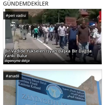
GÜNDEMDEKİLER
#
peri vadisi
Bir Vadide Yükselen İsyan Başka Bir Dağda
Yankı Bulur
dayanışma datça
#
anadil