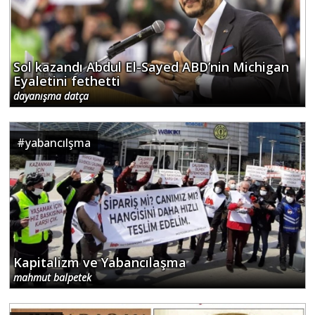
Sol kazandı Abdul El-Sayed ABD’nin Michigan
Eyaletini fethetti
dayanışma datça
#
yabancılşma
Kapitalizm ve Yabancılaşma
mahmut balpetek