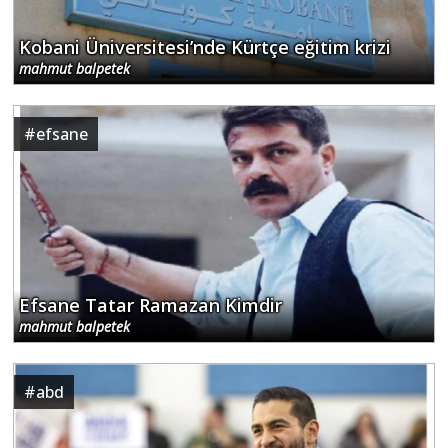
Kobani Üniversitesi’nde Kürtçe eğitim krizi
mahmut balpetek
#
efsane
Efsane Tatar Ramazan Kimdir
mahmut balpetek
#
abd