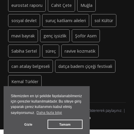
eurostat raporu
Cahit Çete
Muğla
sosyal devlet
suruç katliamı aileleri
sol Kültür
mavi bayrak
genç işsizlik
Şoför Asım
Sabiha Sertel
süreç
ravive kozmatik
can atalay belgeseli
datça badem çiçeği festivali
Kemal Türkler
Sitemizden en iyi şekilde faydalanabilmeniz
için çerezler kullanılmaktadır. Bu siteye giriş
yaparak çerez kullanımını kabul etmiş
Dayanisma-Datca.org (ↄ) Copyleft - Lütfen kaynak göstererek paylaşınız. |
sayılıyorsunuz.
Daha fazla bilgi
yazılım&tasarım:
madmedya
Gizle
Tamam