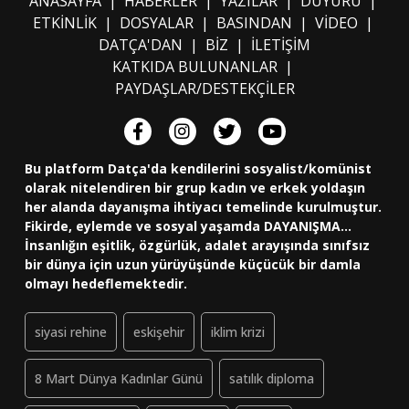
ANASAYFA
|
HABERLER
|
YAZILAR
|
DUYURU
|
ETKİNLİK
|
DOSYALAR
|
BASINDAN
|
VİDEO
|
DATÇA'DAN
|
BİZ
|
İLETİŞİM
KATKIDA BULUNANLAR
|
PAYDAŞLAR/DESTEKÇİLER
Bu platform Datça'da kendilerini sosyalist/komünist
olarak nitelendiren bir grup kadın ve erkek yoldaşın
her alanda dayanışma ihtiyacı temelinde kurulmuştur.
Fikirde, eylemde ve sosyal yaşamda DAYANIŞMA...
İnsanlığın eşitlik, özgürlük, adalet arayışında sınıfsız
bir dünya için uzun yürüyüşünde küçücük bir damla
olmayı hedeflemektedir.
siyasi rehine
eskişehir
iklim krizi
8 Mart Dünya Kadınlar Günü
satılık diploma