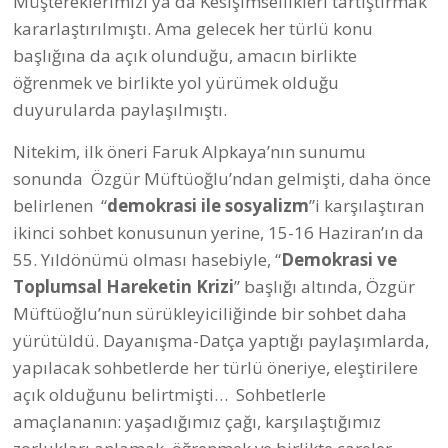
Müştereklerimizi ya da Kesişimsellikleri tartıştırmak
kararlaştırılmıştı. Ama gelecek her türlü konu
başlığına da açık olunduğu, amacın birlikte
öğrenmek ve birlikte yol yürümek olduğu
duyurularda paylaşılmıştı.
Nitekim, ilk öneri Faruk Alpkaya’nın sunumu
sonunda Özgür Müftüoğlu’ndan gelmişti, daha önce
belirlenen “
demokrasi ile sosyalizm
”i karşılaştıran
ikinci sohbet konusunun yerine, 15-16 Haziran’ın da
55. Yıldönümü olması hasebiyle, “
Demokrasi ve
Toplumsal Hareketin Krizi
” başlığı altında, Özgür
Müftüoğlu’nun sürükleyiciliğinde bir sohbet daha
yürütüldü. Dayanışma-Datça yaptığı paylaşımlarda,
yapılacak sohbetlerde her türlü öneriye, eleştirilere
açık olduğunu belirtmişti… Sohbetlerle
amaçlananın: yaşadığımız çağı, karşılaştığımız