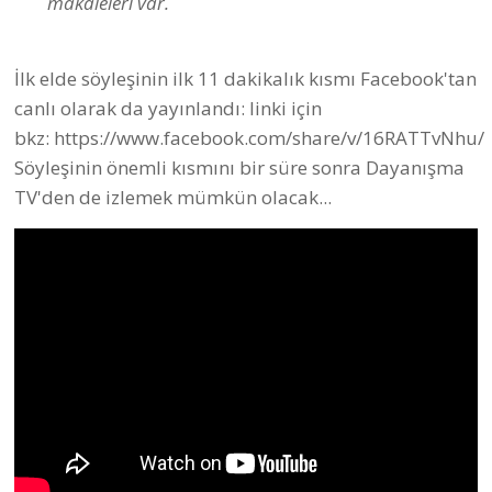
makaleleri var.
İlk elde söyleşinin ilk 11 dakikalık kısmı Facebook'tan
canlı olarak da yayınlandı: linki için
bkz:
https://www.facebook.com/share/v/16RATTvNhu/
Söyleşinin önemli kısmını bir süre sonra Dayanışma
TV'den de izlemek mümkün olacak...