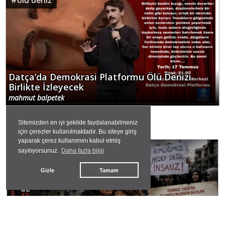
#
ölü deniz
Datça’da Demokrasi Platformu Ölü Denizi
Birlikte İzleyecek
mahmut balpetek
Sitemizden en iyi şekilde faydalanabilmeniz
GÜNDEMDEKİLER
için çerezler kullanılmaktadır. Bu siteye giriş
yaparak çerez kullanımını kabul etmiş
sayılıyorsunuz.
Daha fazla bilgi
#
suriye
Gizle
Tamam