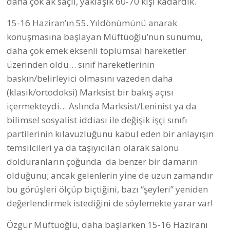
daha çok ak saçlı, yaklaşık 60-70 kişi kadardık.
15-16 Haziran’ın 55. Yıldönümünü anarak
konuşmasına başlayan Müftüoğlu’nun sunumu,
daha çok emek eksenli toplumsal hareketler
üzerinden oldu… sınıf hareketlerinin
baskın/belirleyici olmasını vazeden daha
(klasik/ortodoksi) Marksist bir bakış açısı
içermekteydi… Aslında Marksist/Leninist ya da
bilimsel sosyalist iddiası ile değişik işçi sınıfı
partilerinin kılavuzluğunu kabul eden bir anlayışın
temsilcileri ya da taşıyıcıları olarak salonu
dolduranların çoğunda da benzer bir damarın
olduğunu; ancak gelenlerin yine de uzun zamandır
bu görüşleri ölçüp biçtiğini, bazı “şeyleri” yeniden
değerlendirmek istediğini de söylemekte yarar var!
Özgür Müftüoğlu, daha başlarken 15-16 Haziranı