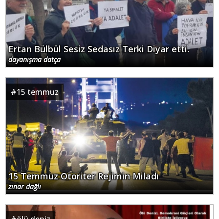
Ertan Bülbül Sesiz Sedasız Terki Diyar etti.
dayanışma datça
#
15 temmuz
15 Temmuz Otoriter Rejimin Miladı
zınar dağlı