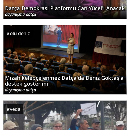
Datça Demokrasi Platformu Can Yücel'i Anacak
dayanışma datça
#
ölü deniz
Mizah kelepçelenmez Datça'da Deniz Göktaş'a
destek gösterimi
dayanışma datça
#
veda