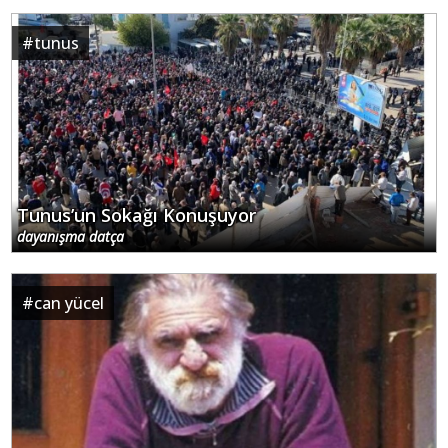
#
tunus
Tunus’un Sokağı Konuşuyor
dayanışma datça
#
can yücel