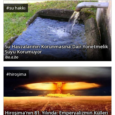
#
su hakkı
Su Havzalarının Korunmasına Dair Yönetmelik
Suyu Korumuyor
ibo.a.bo
#
hiroşima
Hiroşima'nın 81. Yılında: Emperyalizmin Külleri