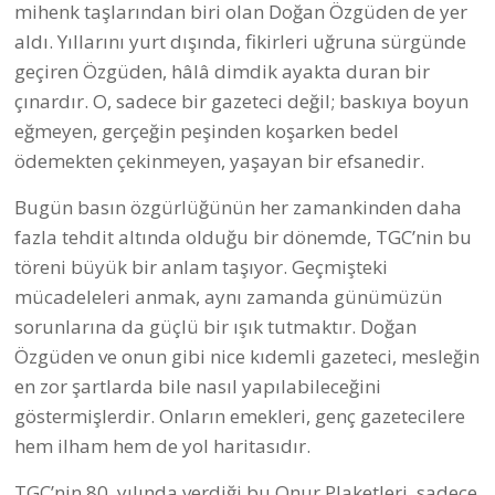
mihenk taşlarından biri olan Doğan Özgüden de yer
aldı. Yıllarını yurt dışında, fikirleri uğruna sürgünde
geçiren Özgüden, hâlâ dimdik ayakta duran bir
çınardır. O, sadece bir gazeteci değil; baskıya boyun
eğmeyen, gerçeğin peşinden koşarken bedel
ödemekten çekinmeyen, yaşayan bir efsanedir.
Bugün basın özgürlüğünün her zamankinden daha
fazla tehdit altında olduğu bir dönemde, TGC’nin bu
töreni büyük bir anlam taşıyor. Geçmişteki
mücadeleleri anmak, aynı zamanda günümüzün
sorunlarına da güçlü bir ışık tutmaktır. Doğan
Özgüden ve onun gibi nice kıdemli gazeteci, mesleğin
en zor şartlarda bile nasıl yapılabileceğini
göstermişlerdir. Onların emekleri, genç gazetecilere
hem ilham hem de yol haritasıdır.
TGC’nin 80. yılında verdiği bu Onur Plaketleri, sadece