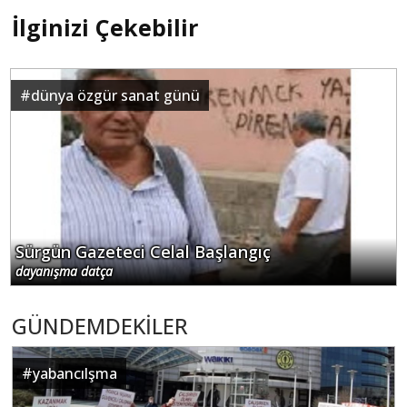
İlginizi Çekebilir
#
dünya özgür sanat günü
Sürgün Gazeteci Celal Başlangıç
dayanışma datça
GÜNDEMDEKİLER
#
yabancılşma