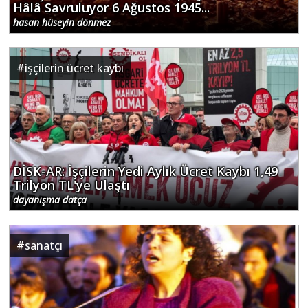
Hâlâ Savruluyor 6 Ağustos 1945...
hasan hüseyin dönmez
#
işçilerin ücret kaybı
DİSK-AR: İşçilerin Yedi Aylık Ücret Kaybı 1,49
Trilyon TL'ye Ulaştı
dayanışma datça
#
sanatçı