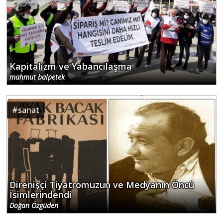
Kapitalizm ve Yabancılaşma
mahmut balpetek
#
sanat
Direnişçi Tiyatromuzun ve Medyanın Öncü
İsimlerindendi
Doğan Özgüden