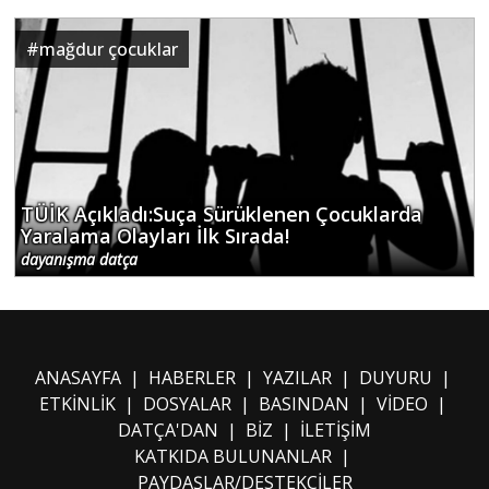
#
mağdur çocuklar
TÜİK Açıkladı:Suça Sürüklenen Çocuklarda
Yaralama Olayları İlk Sırada!
dayanışma datça
ANASAYFA
|
HABERLER
|
YAZILAR
|
DUYURU
|
ETKİNLİK
|
DOSYALAR
|
BASINDAN
|
VİDEO
|
DATÇA'DAN
|
BİZ
|
İLETİŞİM
KATKIDA BULUNANLAR
|
PAYDAŞLAR/DESTEKÇİLER