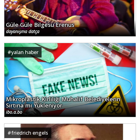
Güle Güle Bilgesu Erenus
dayanışma datça
#
yalan haber
Mikroplastik Kirliliği Muhalif Belediyelerin
Sırtına mı Yükleniyor
ibo.a.bo
#
friedrich engels