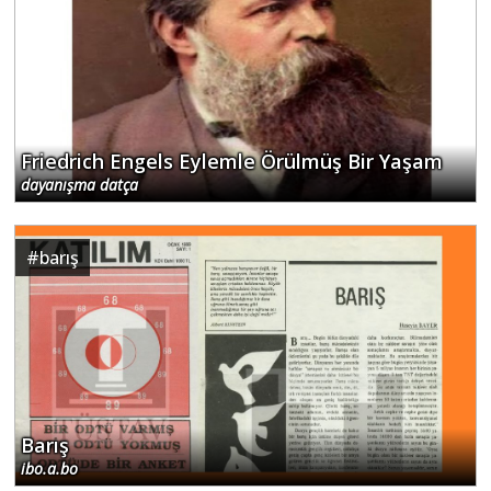
Friedrich Engels Eylemle Örülmüş Bir Yaşam
dayanışma datça
#
barış
Barış
ibo.a.bo