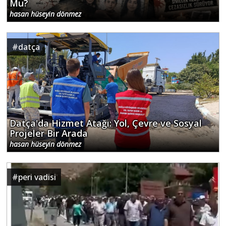
Mu?
hasan hüseyin dönmez
#
datça
Datça'da Hizmet Atağı: Yol, Çevre ve Sosyal
Projeler Bir Arada
hasan hüseyin dönmez
#
peri vadisi