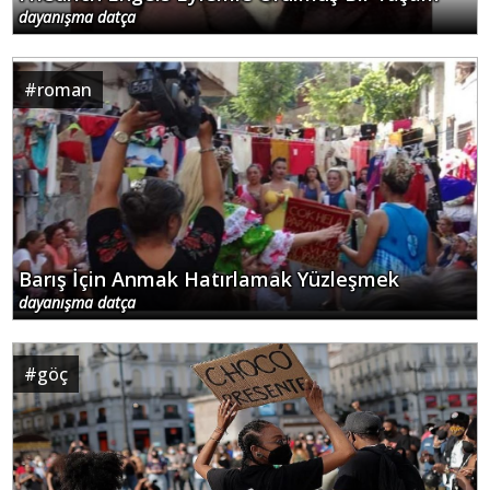
dayanışma datça
#
roman
Barış İçin Anmak Hatırlamak Yüzleşmek
dayanışma datça
#
göç