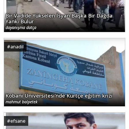
Bir Vadide Yükselen İsyan Başka Bir Dağda
Yankı Bulur
dayanışma datça
#
anadil
Kobani Üniversitesi’nde Kürtçe eğitim krizi
mahmut balpetek
#
efsane