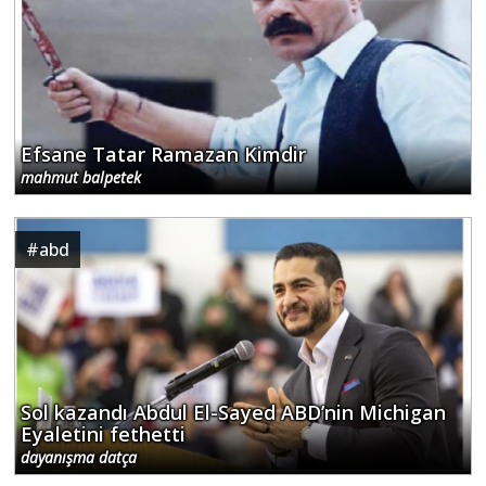
Efsane Tatar Ramazan Kimdir
mahmut balpetek
#
abd
Sol kazandı Abdul El-Sayed ABD’nin Michigan
Eyaletini fethetti
dayanışma datça