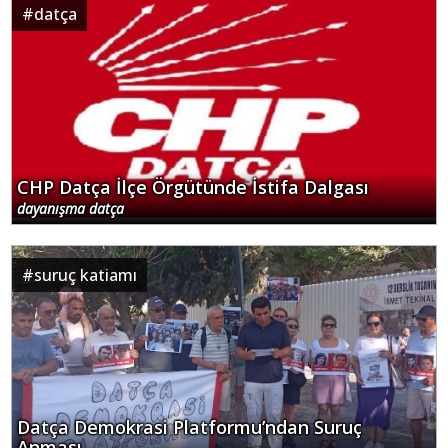
#
datça
CHP Datça İlçe Örgütünde İstifa Dalgası
dayanışma datça
#
suruç katiamı
Datça Demokrasi Platformu’ndan Suruç
Anması