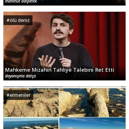
mahmut balpetek
#
ölü deniz
Mahkeme Mizahın Tahliye Talebini Ret Etti
dayanışma datça
#
ermeniler