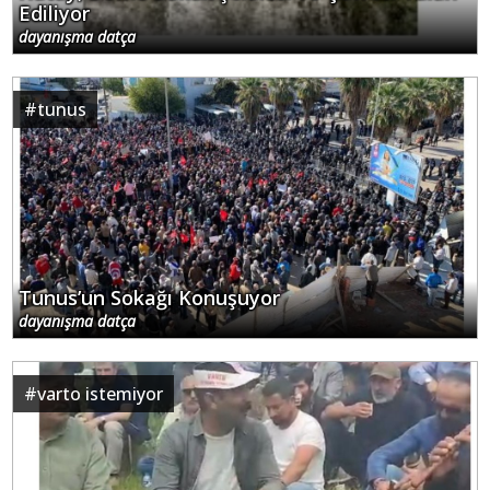
Ediliyor
dayanışma datça
#
tunus
Tunus’un Sokağı Konuşuyor
dayanışma datça
#
varto istemiyor