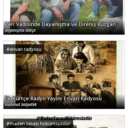
Pêri Vadisinde Dayanışma ve Direniş Rüzgârı
dayanışma datça
#
erivan radyosu
İlk Kürtçe Radyo Yayını Erîvan Radyosu
mahmut balpetek
#
maden tasası hükümsüzdür