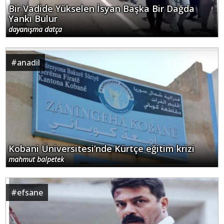
Bir Vadide Yükselen İsyan Başka Bir Dağda
Yankı Bulur
dayanışma datça
#
anadil
Kobani Üniversitesi’nde Kürtçe eğitim krizi
mahmut balpetek
#
efsane