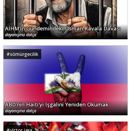
AİHM’in Gündemindeki Osman Kavala Davası
dayanışma datça
#
sömürgecilik
ABD’nin Haiti’yi İşgalini Yeniden Okumak
dayanışma datça
#
víctor jara