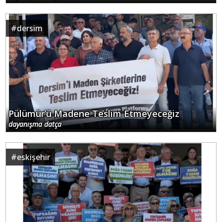
#
dersim
Pülümür’ü Madene Teslim Etmeyeceğiz
dayanışma datça
#
eskişehir