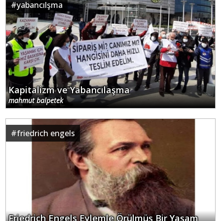
#
yabancılşma
Kapitalizm ve Yabancılaşma
mahmut balpetek
#
friedrich engels
Friedrich Engels Eylemle Örülmüş Bir Yaşam