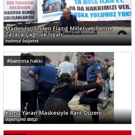
Maden İşçisinden Elazığ Milletvekillerine
Zazaca Çağrı ve İsyan
mahmut balpetek
#
barınma hakkı
Kamu Yararı Maskesiyle Rant Düzeni
dayanışma datça