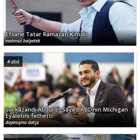
Efsane Tatar Ramazan Kimdir
mahmut balpetek
#
abd
Sol kazandı Abdul El-Sayed ABD’nin Michigan
Eyaletini fethetti
dayanışma datça