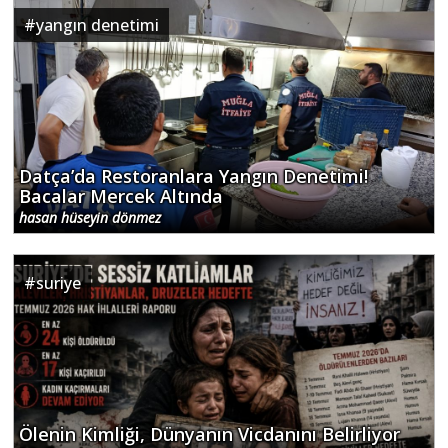
#
yangın denetimi
Datça’da Restoranlara Yangın Denetimi!
Bacalar Mercek Altında
hasan hüseyin dönmez
#
suriye
Ölenin Kimliği, Dünyanın Vicdanını Belirliyor