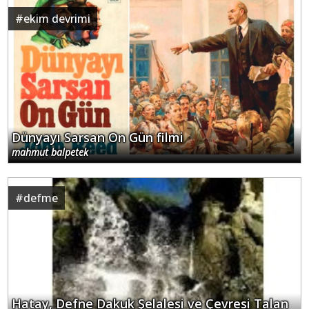
#
ekim devrimi
Dünyayı Sarsan On Gün filmi
mahmut balpetek
#
defme
Hatay, Defne Dakuk Şelalesi ve Çevresi Talan