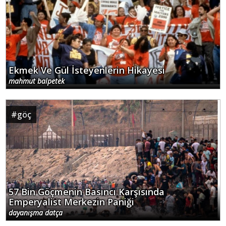
Ekmek Ve Gül İsteyenlerin Hikayesi
mahmut balpetek
#
göç
57 Bin Göçmenin Basıncı Karşısında
Emperyalist Merkezin Paniği
dayanışma datça