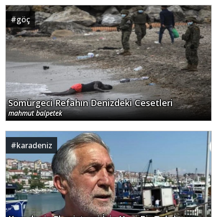
#
göç
Sömürgeci Refahın Denizdeki Cesetleri
mahmut balpetek
#
karadeniz