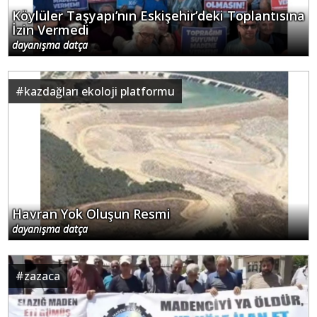
Köylüler Taşyapı’nın Eskişehir’deki Toplantısına
İzin Vermedi
dayanışma datça
#
kazdağları ekoloji platformu
Havran Yok Oluşun Resmi
dayanışma datça
#
zazaca