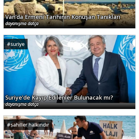
Van’da Ermeni Tarihinin Konuşan Tanıkları
dayanışma datça
#
suriye
Suriye'de Kayıp Edilenler Bulunacak mı?
dayanışma datça
#
sahiller halkındır