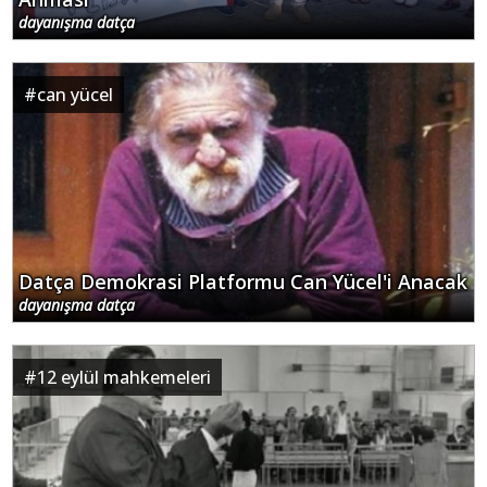
dayanışma datça
#
can yücel
Datça Demokrasi Platformu Can Yücel'i Anacak
dayanışma datça
#
12 eylül mahkemeleri