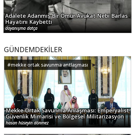
Adalete Adanmış Bir Ömür Avukat Nebi Barlas
Hayatını Kaybetti
dayanışma datça
GÜNDEMDEKİLER
#
mekke ortak savunma antlaşması
Mekke Ortak Savunma Anlaşması: Emperyalist
Güvenlik Mimarisi ve Bölgesel Militarizasyon
hasan hüseyin dönmez