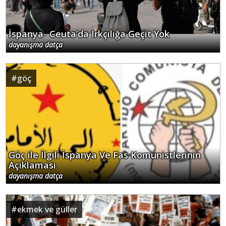
İspanya- Ceuta’da Irkçılığa Geçit Yok
dayanışma datça
#
göç
Göç ile İlgili İspanya Ve Fas Komünistlerinin
Açıklaması
dayanışma datça
#
ekmek ve güller