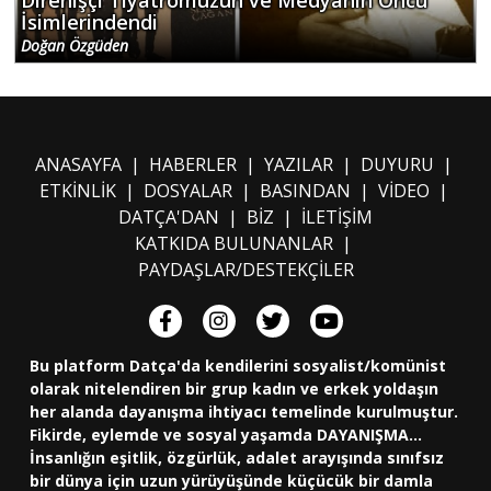
İsimlerindendi
Doğan Özgüden
ANASAYFA
|
HABERLER
|
YAZILAR
|
DUYURU
|
ETKİNLİK
|
DOSYALAR
|
BASINDAN
|
VİDEO
|
DATÇA'DAN
|
BİZ
|
İLETİŞİM
KATKIDA BULUNANLAR
|
PAYDAŞLAR/DESTEKÇİLER
Bu platform Datça'da kendilerini sosyalist/komünist
olarak nitelendiren bir grup kadın ve erkek yoldaşın
her alanda dayanışma ihtiyacı temelinde kurulmuştur.
Fikirde, eylemde ve sosyal yaşamda DAYANIŞMA...
İnsanlığın eşitlik, özgürlük, adalet arayışında sınıfsız
bir dünya için uzun yürüyüşünde küçücük bir damla