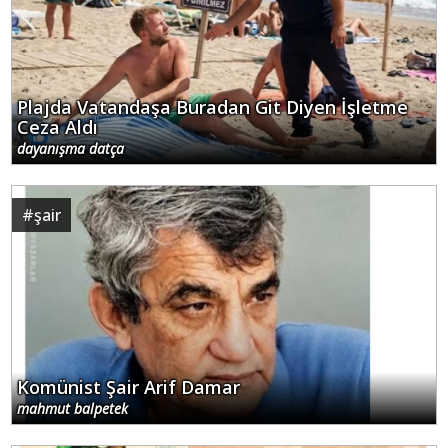
Plajda Vatandaşa Buradan Git Diyen İşletme
Ceza Aldı
dayanışma datça
#
şair
Komünist Şair Arif Damar
mahmut balpetek