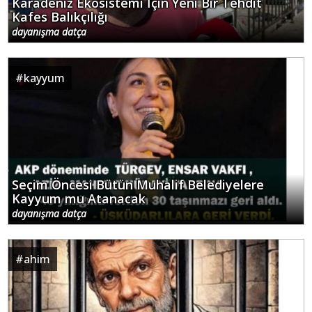
Karadeniz Ekosistemi İçin Yeni Bir Tehdit
Kafes Balıkçılığı
dayanışma datça
#
kayyum
Seçim Öncesi Bütün Muhalif Belediyelere
Kayyum mu Atanacak
dayanışma datça
#
ahim