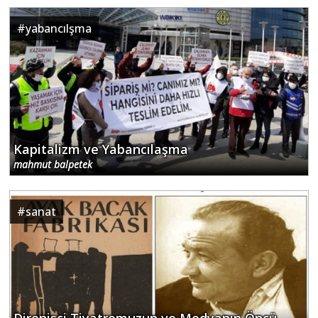
#
yabancılşma
Kapitalizm ve Yabancılaşma
mahmut balpetek
#
sanat
Direnişçi Tiyatromuzun ve Medyanın Öncü