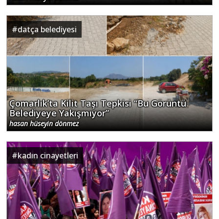
#
datça belediyesi
Çomarlık’ta Kilit Taşı Tepkisi “Bu Görüntü
Belediyeye Yakışmıyor”
hasan hüseyin dönmez
#
kadın cinayetleri