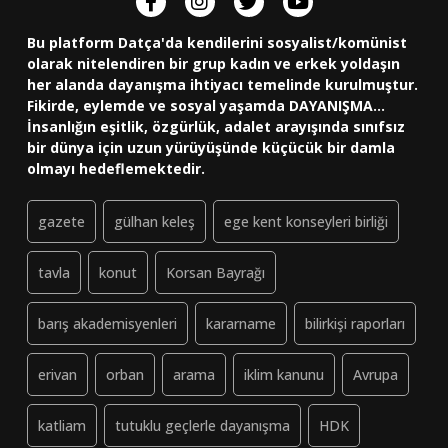
Bu platform Datça'da kendilerini sosyalist/komünist
olarak nitelendiren bir grup kadın ve erkek yoldaşın
her alanda dayanışma ihtiyacı temelinde kurulmuştur.
Fikirde, eylemde ve sosyal yaşamda DAYANIŞMA...
İnsanlığın eşitlik, özgürlük, adalet arayışında sınıfsız
bir dünya için uzun yürüyüşünde küçücük bir damla
olmayı hedeflemektedir.
gazete
gülhan keleş
ege kent konseyleri birliği
tavla
konut
Korsan Bayrağı
barış akademisyenleri
kararname
bilirkişi raporları
erivan
orban
arama
iklim kanunu
Avrupa
katliam
tutuklu geçlerle dayanışma
HDK