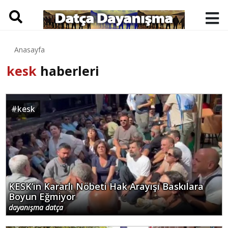
Anasayfa
kesk
haberleri
#
kesk
KESK’in Kararlı Nöbeti Hak Arayışı Baskılara
Boyun Eğmiyor
dayanışma datça