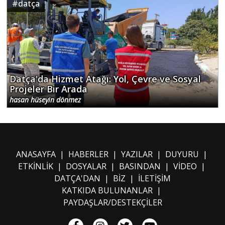
#
datça
Datça'da Hizmet Atağı: Yol, Çevre ve Sosyal
Projeler Bir Arada
hasan hüseyin dönmez
ANASAYFA
|
HABERLER
|
YAZILAR
|
DUYURU
|
ETKİNLİK
|
DOSYALAR
|
BASINDAN
|
VİDEO
|
DATÇA'DAN
|
BİZ
|
İLETİŞİM
KATKIDA BULUNANLAR
|
PAYDAŞLAR/DESTEKÇİLER