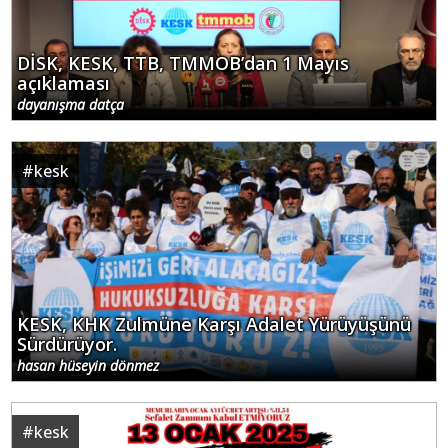
DİSK, KESK, TTB, TMMOB’dan 1 Mayıs
açıklaması
dayanışma datça
#
kesk
KESK, KHK Zulmüne Karşı Adalet Yürüyüşünü
Sürdürüyor.
hasan hüseyin dönmez
#
kesk