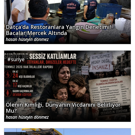
Datça’da Restoranlara Yangın Denetimi!
Bacalar Mercek Altında
hasan hüseyin dönmez
#
suriye
Ölenin Kimliği, Dünyanın Vicdanını Belirliyor
Mu?
hasan hüseyin dönmez