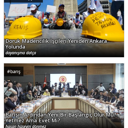
Doruk Madencilik İşçileri Yeniden Ankara
Yolunda
dayanışma datça
#
barış
Barışın Ardından Yeni Bir Başlangıç Olur Mu?
Yetmez Ama Evet Mi?
hasan hüseyin dönmez