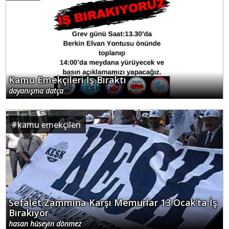
Kamu Emekçileri İş Bıraktı
dayanışma datça
#
kamu emekçileri
Sefalet Zammına Karşı Memurlar 13 Ocak’ta İş
Bırakıyor
hasan hüseyin dönmez