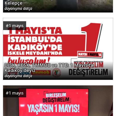
Kelepçe
dayanışma datça
#
1 mayıs
DİSK, KESK, TMMOB ve TTB: 1 Mayıs'ta
Kadıköy'deyiz
dayanışma datça
#
1 mayıs