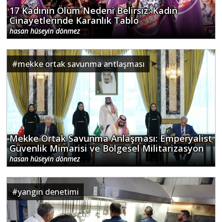
17 Kadının Ölüm Nedeni Belirsiz: Kadın
Cinayetlerinde Karanlık Tablo
hasan hüseyin dönmez
#
mekke ortak savunma antlaşması
Mekke Ortak Savunma Anlaşması: Emperyalist
Güvenlik Mimarisi ve Bölgesel Militarizasyon
hasan hüseyin dönmez
#
yangın denetimi