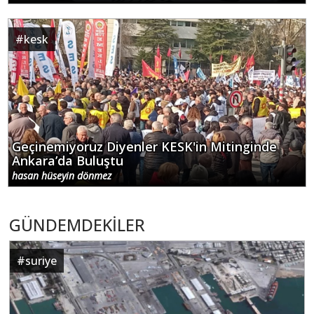
#
kesk
Geçinemiyoruz Diyenler KESK'in Mitinginde
Ankara’da Buluştu
hasan hüseyin dönmez
GÜNDEMDEKİLER
#
suriye