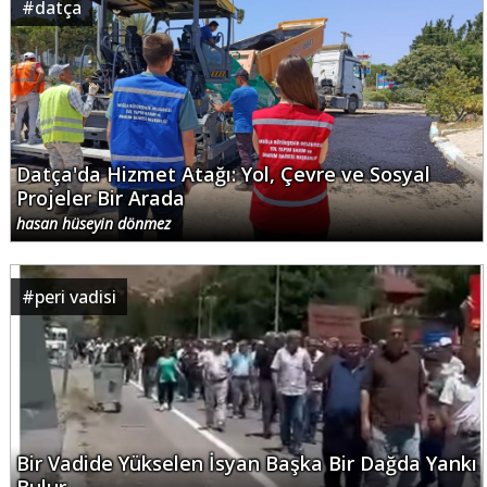
#
datça
Datça'da Hizmet Atağı: Yol, Çevre ve Sosyal
Projeler Bir Arada
hasan hüseyin dönmez
#
peri vadisi
Bir Vadide Yükselen İsyan Başka Bir Dağda Yankı