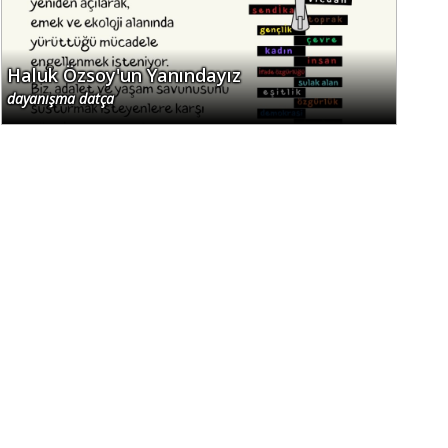
Haluk Özsoy'un Yanındayız
dayanışma datça