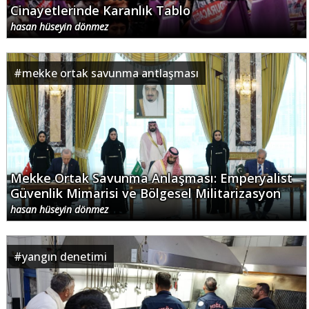
Cinayetlerinde Karanlık Tablo
hasan hüseyin dönmez
#
mekke ortak savunma antlaşması
Mekke Ortak Savunma Anlaşması: Emperyalist
Güvenlik Mimarisi ve Bölgesel Militarizasyon
hasan hüseyin dönmez
#
yangın denetimi