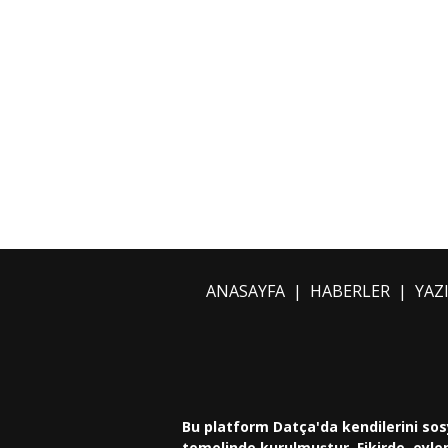
ANASAYFA
|
HABERLER
|
YAZ
Bu platform Datça'da kendilerini sos
temelinde kurulmuştur. Fikirde, eylem