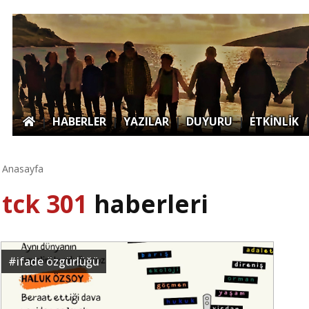
|
HABERLER
|
YAZILAR
|
DUYURU
|
ETKİNLİK
Anasayfa
tck 301
haberleri
#
ifade özgürlüğü