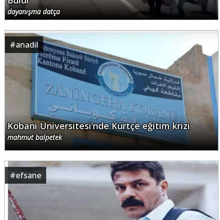
Bulur
dayanışma datça
#
anadil
Kobani Üniversitesi’nde Kürtçe eğitim krizi
mahmut balpetek
#
efsane