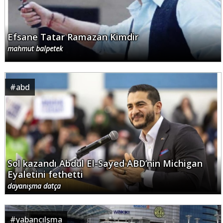
Efsane Tatar Ramazan Kimdir
mahmut balpetek
#
abd
Sol kazandı Abdul El-Sayed ABD’nin Michigan
Eyaletini fethetti
dayanışma datça
#
yabancılşma