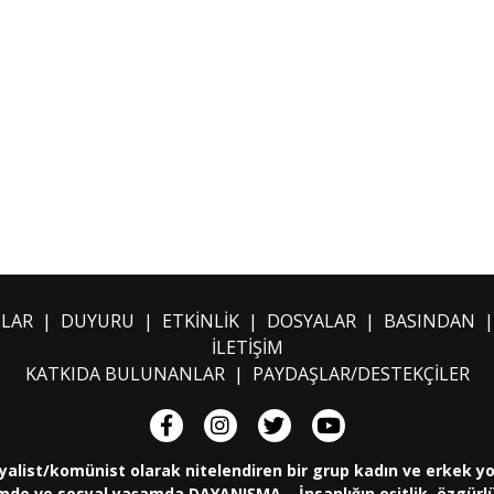
ILAR
|
DUYURU
|
ETKİNLİK
|
DOSYALAR
|
BASINDAN
İLETİŞİM
KATKIDA BULUNANLAR
|
PAYDAŞLAR/DESTEKÇİLER
yalist/komünist olarak nitelendiren bir grup kadın ve erkek y
de ve sosyal yaşamda DAYANIŞMA... İnsanlığın eşitlik, özgürlük