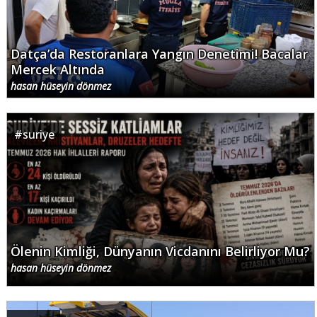
Datça’da Restoranlara Yangın Denetimi! Bacalar
Mercek Altında
hasan hüseyin dönmez
#
suriye
Ölenin Kimliği, Dünyanın Vicdanını Belirliyor Mu?
hasan hüseyin dönmez