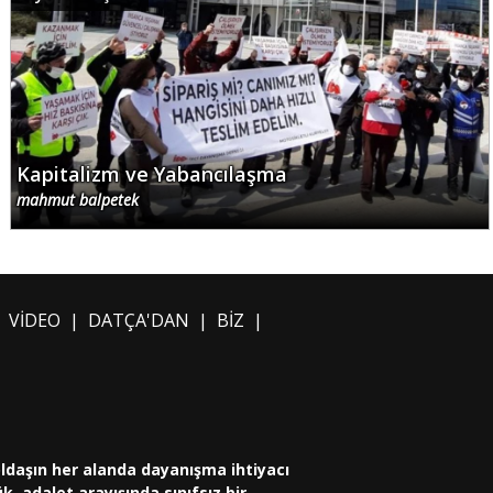
Kapitalizm ve Yabancılaşma
mahmut balpetek
|
VİDEO
|
DATÇA'DAN
|
BİZ
|
oldaşın her alanda dayanışma ihtiyacı
, adalet arayışında sınıfsız bir