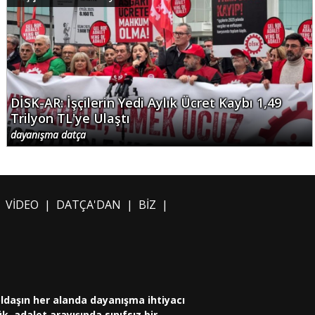
DİSK-AR: İşçilerin Yedi Aylık Ücret Kaybı 1,49
Trilyon TL'ye Ulaştı
dayanışma datça
|
VİDEO
|
DATÇA'DAN
|
BİZ
|
oldaşın her alanda dayanışma ihtiyacı
, adalet arayışında sınıfsız bir