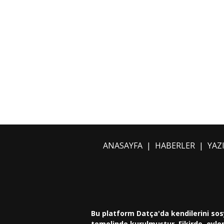
ANASAYFA
|
HABERLER
|
YAZ
Bu platform Datça'da kendilerini sos
temelinde kurulmuştur. Fikirde, eylem