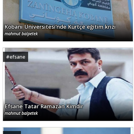
Kobani Üniversitesi’nde Kürtçe eğitim krizi
mahmut balpetek
#
efsane
Efsane Tatar Ramazan Kimdir
mahmut balpetek