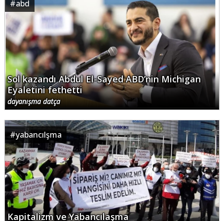
#
abd
Sol kazandı Abdul El-Sayed ABD’nin Michigan
Eyaletini fethetti
dayanışma datça
#
yabancılşma
Kapitalizm ve Yabancılaşma