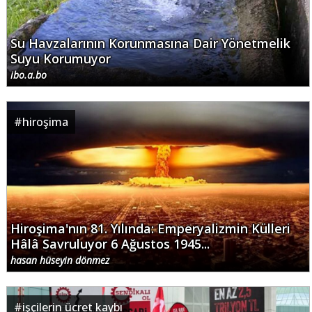
Su Havzalarının Korunmasına Dair Yönetmelik
Suyu Korumuyor
ibo.a.bo
#
hiroşima
Hiroşima'nın 81. Yılında: Emperyalizmin Külleri
Hâlâ Savruluyor 6 Ağustos 1945...
hasan hüseyin dönmez
#
işçilerin ücret kaybı