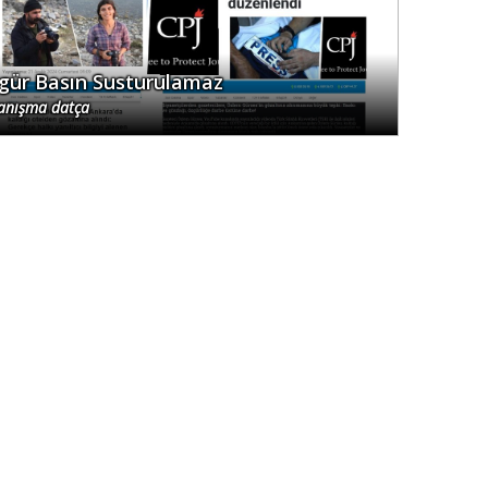
gür Basın Susturulamaz
anışma datça