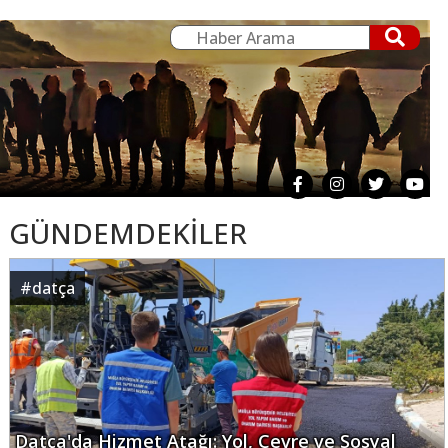
GÜNDEMDEKİLER
#
datça
Datça'da Hizmet Atağı: Yol, Çevre ve Sosyal