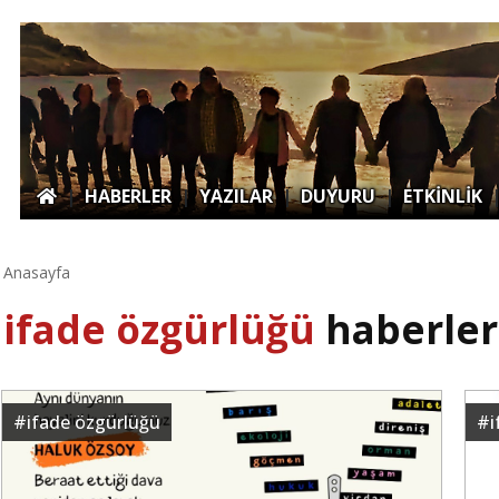
|
HABERLER
|
YAZILAR
|
DUYURU
|
ETKİNLİK
Anasayfa
ifade özgürlüğü
haberler
#
ifade özgürlüğü
#