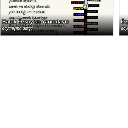
Haluk Özsoy'un Yanındayız
Öz
dayanışma datça
day