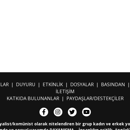
ILAR
|
DUYURU
|
ETKİNLİK
|
DOSYALAR
|
BASINDAN
İLETİŞİM
KATKIDA BULUNANLAR
|
PAYDAŞLAR/DESTEKÇİLER
yalist/komünist olarak nitelendiren bir grup kadın ve erkek y
de ve sosyal yaşamda DAYANIŞMA... İnsanlığın eşitlik, özgürlük