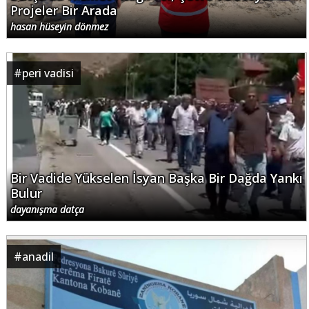
Projeler Bir Arada
hasan hüseyin dönmez
#
peri vadisi
Bir Vadide Yükselen İsyan Başka Bir Dağda Yankı
Bulur
dayanışma datça
#
anadil