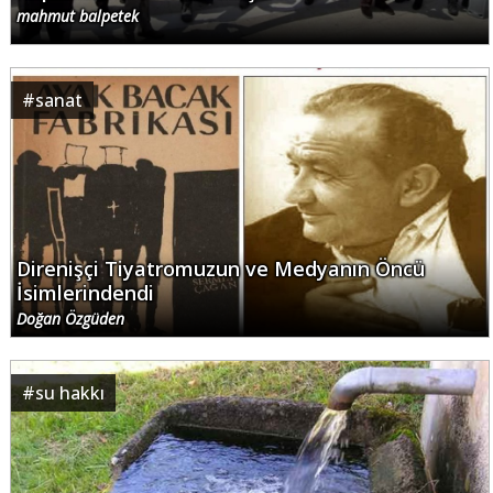
mahmut balpetek
#
sanat
Direnişçi Tiyatromuzun ve Medyanın Öncü
İsimlerindendi
Doğan Özgüden
#
su hakkı