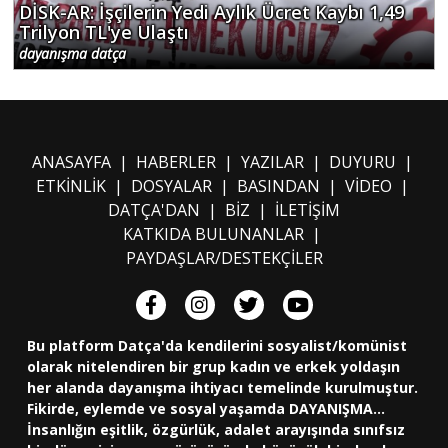
DİSK-AR: İşçilerin Yedi Aylık Ücret Kaybı 1,49
Trilyon TL'ye Ulaştı
dayanışma datça
ANASAYFA
|
HABERLER
|
YAZILAR
|
DUYURU
|
ETKİNLİK
|
DOSYALAR
|
BASINDAN
|
VİDEO
|
DATÇA'DAN
|
BİZ
|
İLETİŞİM
KATKIDA BULUNANLAR
|
PAYDAŞLAR/DESTEKÇİLER
Bu platform Datça'da kendilerini sosyalist/komünist
olarak nitelendiren bir grup kadın ve erkek yoldaşın
her alanda dayanışma ihtiyacı temelinde kurulmuştur.
Fikirde, eylemde ve sosyal yaşamda DAYANIŞMA...
İnsanlığın eşitlik, özgürlük, adalet arayışında sınıfsız