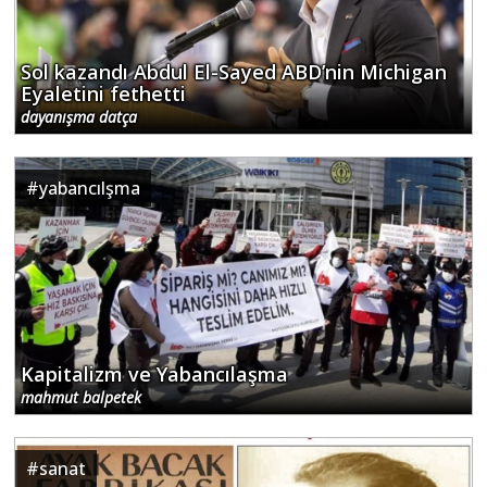
Sol kazandı Abdul El-Sayed ABD’nin Michigan
Eyaletini fethetti
dayanışma datça
#
yabancılşma
Kapitalizm ve Yabancılaşma
mahmut balpetek
#
sanat