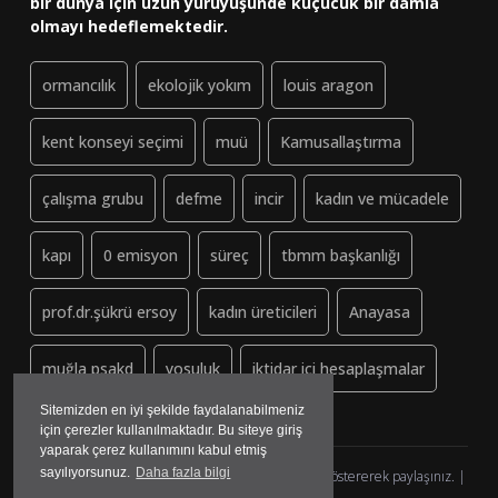
bir dünya için uzun yürüyüşünde küçücük bir damla
olmayı hedeflemektedir.
ormancılık
ekolojik yokım
louis aragon
kent konseyi seçimi
muü
Kamusallaştırma
çalışma grubu
defme
incir
kadın ve mücadele
kapı
0 emisyon
süreç
tbmm başkanlığı
prof.dr.şükrü ersoy
kadın üreticileri
Anayasa
muğla psakd
yosuluk
iktidar içi hesaplaşmalar
Sitemizden en iyi şekilde faydalanabilmeniz
için çerezler kullanılmaktadır. Bu siteye giriş
yaparak çerez kullanımını kabul etmiş
sayılıyorsunuz.
Daha fazla bilgi
Dayanisma-Datca.org (ↄ) Copyleft - Lütfen kaynak göstererek paylaşınız. |