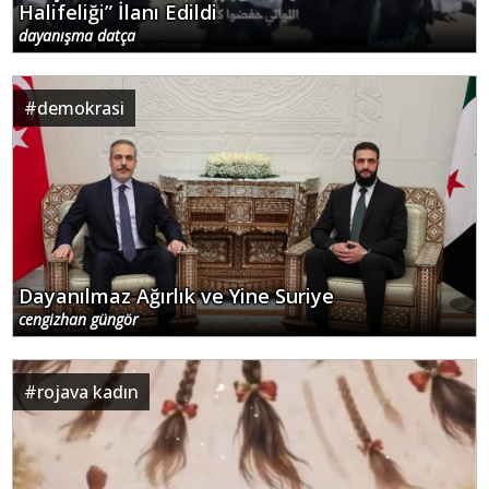
Halifeliği” İlanı Edildi
dayanışma datça
#
demokrasi
Dayanılmaz Ağırlık ve Yine Suriye
cengizhan güngör
#
rojava kadın