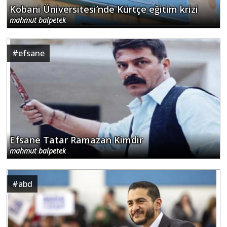
Kobani Üniversitesi’nde Kürtçe eğitim krizi
mahmut balpetek
#
efsane
Efsane Tatar Ramazan Kimdir
mahmut balpetek
#
abd