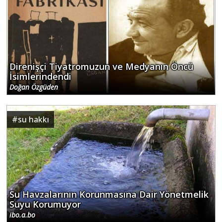
Direnişçi Tiyatromuzun ve Medyanın Öncü
İsimlerindendi
Doğan Özgüden
#
su hakkı
Su Havzalarının Korunmasına Dair Yönetmelik
Suyu Korumuyor
ibo.a.bo