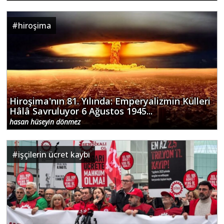
#
hiroşima
Hiroşima'nın 81. Yılında: Emperyalizmin Külleri
Hâlâ Savruluyor 6 Ağustos 1945...
hasan hüseyin dönmez
#
işçilerin ücret kaybı