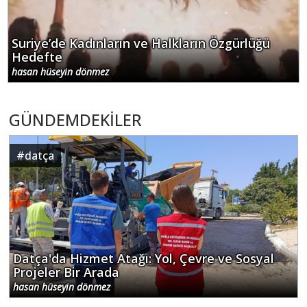
Suriye’de Kadınların ve Halkların Özgürlüğü
Hedefte
hasan hüseyin dönmez
GÜNDEMDEKİLER
#
datça
Datça'da Hizmet Atağı: Yol, Çevre ve Sosyal
Projeler Bir Arada
hasan hüseyin dönmez