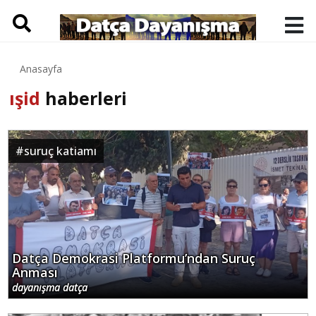
Anasayfa
ışid
haberleri
#
suruç katiamı
Datça Demokrasi Platformu’ndan Suruç
Anması
dayanışma datça