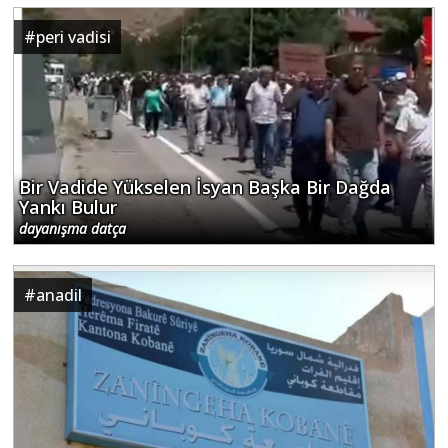
#
peri vadisi
Bir Vadide Yükselen İsyan Başka Bir Dağda
Yankı Bulur
dayanışma datça
#
anadil