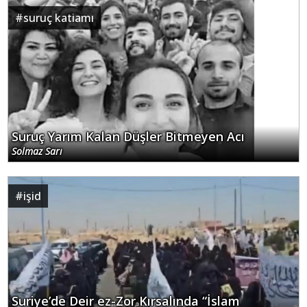
#
suruç katiamı
Suruç Yarım Kalan Düşler Bitmeyen Acı
Solmaz Sarı
#
işid
Suriye’de Deir ez-Zor Kırsalında “İslam