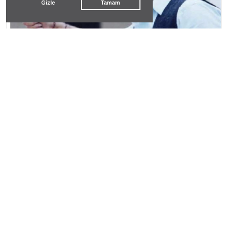
Gizle
Tamam
Efsane Tatar Ramazan Kimdir
mahmut balpetek
#
abd
Sol kazandı Abdul El-Sayed ABD’nin Michigan
Eyaletini fethetti
dayanışma datça
#
yabancılşma