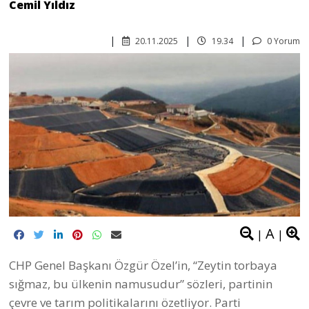
Cemil Yıldız
20.11.2025
19.34
0 Yorum
A
|
|
CHP Genel Başkanı Özgür Özel’in, “Zeytin torbaya
sığmaz, bu ülkenin namusudur” sözleri, partinin
çevre ve tarım politikalarını özetliyor. Parti