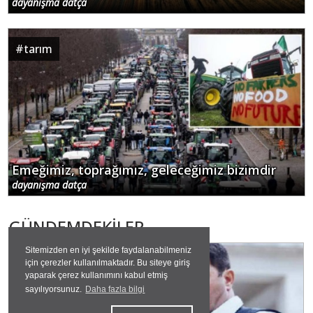
dayanışma datça
#
tarım
Emeğimiz, toprağımız, geleceğimiz bizimdir
dayanışma datça
GÜNDEMDEKİLER
Sitemizden en iyi şekilde faydalanabilmeniz
#
efsane
için çerezler kullanılmaktadır. Bu siteye giriş
yaparak çerez kullanımını kabul etmiş
sayılıyorsunuz.
Daha fazla bilgi