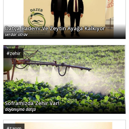
Datça Bademi Ve Zeytin Ayağa Kalkıyor
serdar otrav
#
zehir
Soframızda Zehir Var!
dayanışma datça
#
tarım