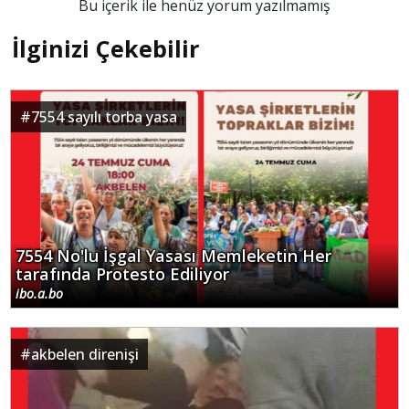
Bu içerik ile henüz yorum yazılmamış
İlginizi Çekebilir
#
7554 sayılı torba yasa
7554 No'lu İşgal Yasası Memleketin Her
tarafında Protesto Ediliyor
ibo.a.bo
#
akbelen direnişi