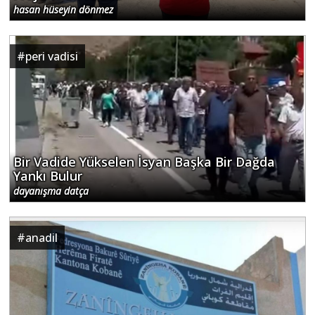
hasan hüseyin dönmez
#
peri vadisi
Bir Vadide Yükselen İsyan Başka Bir Dağda
Yankı Bulur
dayanışma datça
#
anadil