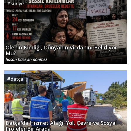
#
suriye
Ölenin Kimliği, Dünyanın Vicdanını Belirliyor
Mu?
hasan hüseyin dönmez
#
datça
Datça'da Hizmet Atağı: Yol, Çevre ve Sosyal
Projeler Bir Arada