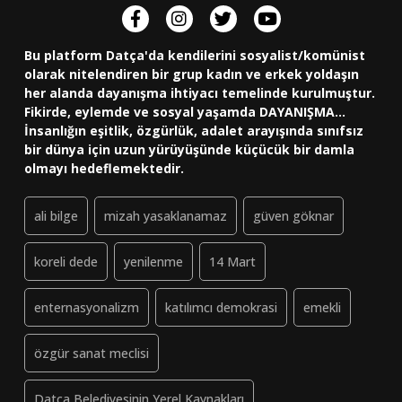
Bu platform Datça'da kendilerini sosyalist/komünist
olarak nitelendiren bir grup kadın ve erkek yoldaşın
her alanda dayanışma ihtiyacı temelinde kurulmuştur.
Fikirde, eylemde ve sosyal yaşamda DAYANIŞMA...
İnsanlığın eşitlik, özgürlük, adalet arayışında sınıfsız
bir dünya için uzun yürüyüşünde küçücük bir damla
olmayı hedeflemektedir.
ali bilge
mizah yasaklanamaz
güven göknar
koreli dede
yenilenme
14 Mart
enternasyonalizm
katılımcı demokrasi
emekli
özgür sanat meclisi
Datça Belediyesinin Yerel Kaynakları