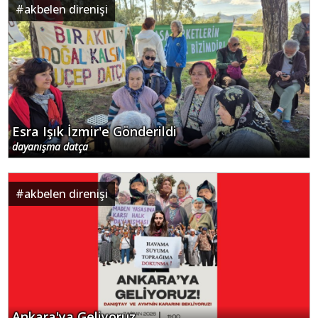
#
akbelen direnişi
Esra Işık İzmir'e Gönderildi
dayanışma datça
#
akbelen direnişi
Ankara'ya Geliyoruz...