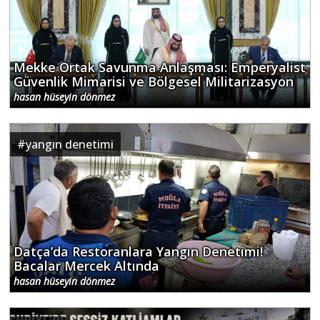
Mekke Ortak Savunma Anlaşması: Emperyalist
Güvenlik Mimarisi ve Bölgesel Militarizasyon
hasan hüseyin dönmez
#
yangın denetimi
Datça’da Restoranlara Yangın Denetimi!
Bacalar Mercek Altında
hasan hüseyin dönmez