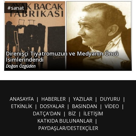
#
sanat
Direnişçi Tiyatromuzun ve Medyanın Öncü
İsimlerindendi
Doğan Özgüden
ANASAYFA
|
HABERLER
|
YAZILAR
|
DUYURU
|
ETKİNLİK
|
DOSYALAR
|
BASINDAN
|
VİDEO
|
DATÇA'DAN
|
BİZ
|
İLETİŞİM
KATKIDA BULUNANLAR
|
PAYDAŞLAR/DESTEKÇİLER