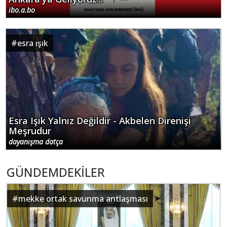
ibo.a.bo
#
esra ışık
Esra Işık Yalnız Değildir - Akbelen Direnişi
Meşrudur
dayanışma datça
GÜNDEMDEKİLER
#
mekke ortak savunma antlaşması