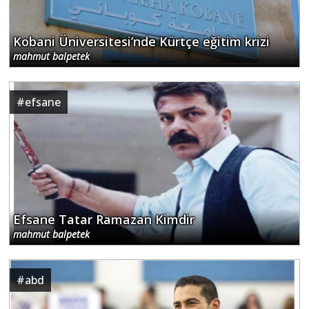
Kobani Üniversitesi’nde Kürtçe eğitim krizi
mahmut balpetek
#
efsane
Efsane Tatar Ramazan Kimdir
mahmut balpetek
#
abd