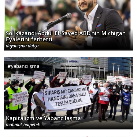
Sol kazandı Abdul El-Sayed ABD’nin Michigan
Eyaletini fethetti
dayanışma datça
#
yabancılşma
Kapitalizm ve Yabancılaşma
mahmut balpetek