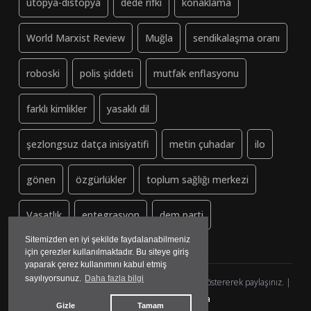
ütopya-distopya
dede rıfkı
konaklama
World Marxist Review
Muğla
sendikalaşma oranı
roboski
polis şiddeti
mutfak enflasyonu
farklı kimlikler
yasaklı dil
şezlongsuz datça inisiyatifi
metin çuhadar
ilo
gönen
özgürlükler
toplum sağlığı merkezi
Vasatlık
entegrasyon
dem parti
Sitemizden en iyi şekilde faydalanabilmeniz
için çerezler kullanılmaktadır. Bu siteye giriş
yaparak çerez kullanımını kabul etmiş
sayılıyorsunuz.
Daha fazla bilgi
Dayanisma-Datca.org (ↄ) Copyleft - Lütfen kaynak göstererek paylaşınız. |
yazılım&tasarım:
madmedya
Gizle
Tamam