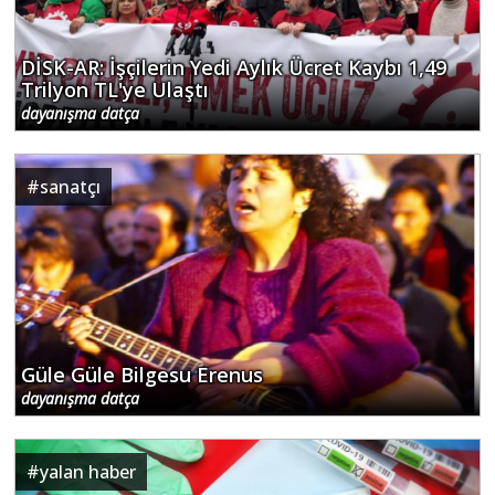
DİSK-AR: İşçilerin Yedi Aylık Ücret Kaybı 1,49
Trilyon TL'ye Ulaştı
dayanışma datça
#
sanatçı
Güle Güle Bilgesu Erenus
dayanışma datça
#
yalan haber