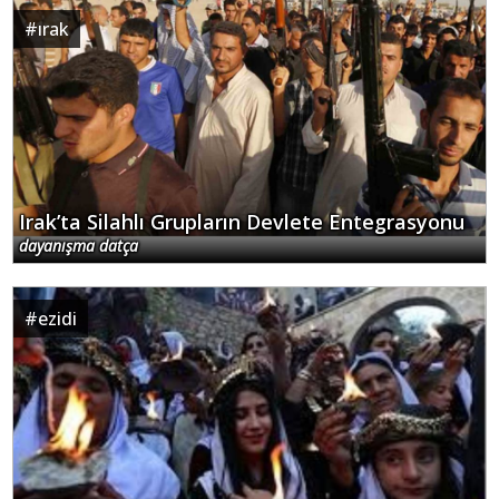
#
ırak
Irak’ta Silahlı Grupların Devlete Entegrasyonu
dayanışma datça
#
ezidi