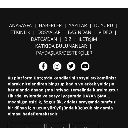
ANASAYFA
|
HABERLER
|
YAZILAR
|
DUYURU
|
ETKİNLİK
|
DOSYALAR
|
BASINDAN
|
VİDEO
|
DATÇA'DAN
|
BİZ
|
İLETİŞİM
KATKIDA BULUNANLAR
|
PAYDAŞLAR/DESTEKÇİLER
Bu platform Datça'da kendilerini sosyalist/komünist
olarak nitelendiren bir grup kadın ve erkek yoldaşın
her alanda dayanışma ihtiyacı temelinde kurulmuştur.
Fikirde, eylemde ve sosyal yaşamda DAYANIŞMA...
İnsanlığın eşitlik, özgürlük, adalet arayışında sınıfsız
bir dünya için uzun yürüyüşünde küçücük bir damla
olmayı hedeflemektedir.