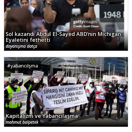
Sol kazandı Abdul El-Sayed ABD’nin Michigan
Eyaletini fethetti
dayanışma datça
#
yabancılşma
Kapitalizm ve Yabancılaşma
mahmut balpetek