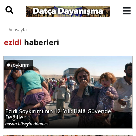
Anasayfa
ezidi
haberleri
#
soykırım
Ezidi Soykırımı'nın 12. Yılı: Hâlâ Güvende
Değiller
hasan hüseyin dönmez