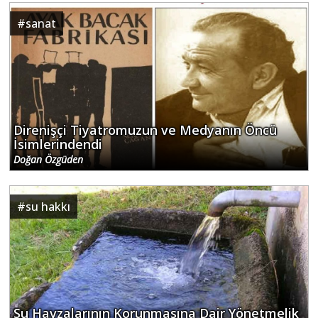
#
sanat
Direnişçi Tiyatromuzun ve Medyanın Öncü
İsimlerindendi
Doğan Özgüden
#
su hakkı
Su Havzalarının Korunmasına Dair Yönetmelik