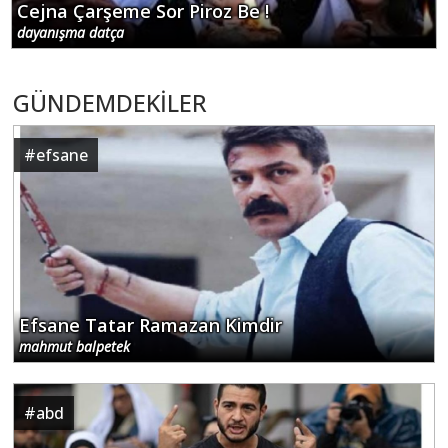
Cejna Çarşeme Sor Piroz Be !
dayanışma datça
GÜNDEMDEKİLER
#
efsane
Efsane Tatar Ramazan Kimdir
mahmut balpetek
#
abd