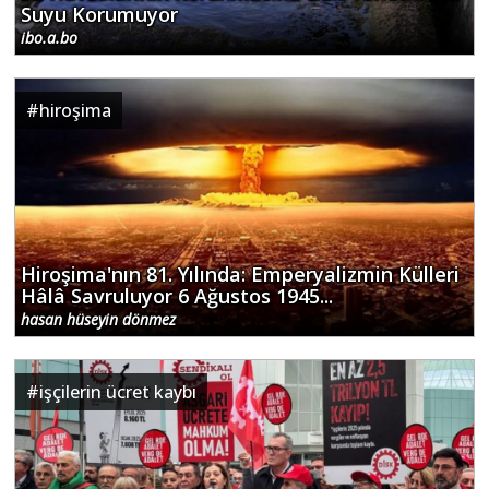
Suyu Korumuyor
ibo.a.bo
#
hiroşima
Hiroşima'nın 81. Yılında: Emperyalizmin Külleri
Hâlâ Savruluyor 6 Ağustos 1945...
hasan hüseyin dönmez
#
işçilerin ücret kaybı