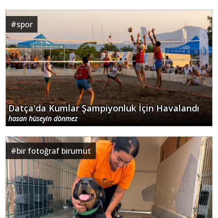
#
spor
Datça'da Kumlar Şampiyonluk İçin Havalandı
hasan hüseyin dönmez
#
bir fotoğraf birumut