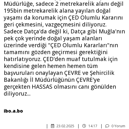
Müdürlüğe, sadece 2 metrekarelik alanı değil
195bin metrekarelik alana yayılan doğal
yaşamı da korumak için ÇED Olumlu Kararını
geri çekmesini, vazgeçmesini diliyoruz.
Sadece Datça'da değil ki, Datça gibi Muğla'nın
pek çok yerinde doğal yaşam alanları
üzerinde verdiği "ÇED Olumlu Kararları"nın
tamamını gözden geçirmesi gerektiğini
hatırlatıyoruz. ÇED'den muaf tutulmak için
kendisine gelen hemen hemen tüm
başvuruları onaylayan ÇEVRE ve Şehircilik
Bakanlığı İl Müdürlüğünün ÇEVRE'ye
gerçekten HASSAS olmasını canı gönülden
diliyoruz...
ibo.a.bo
23.02.2025
14.17
0 Yorum