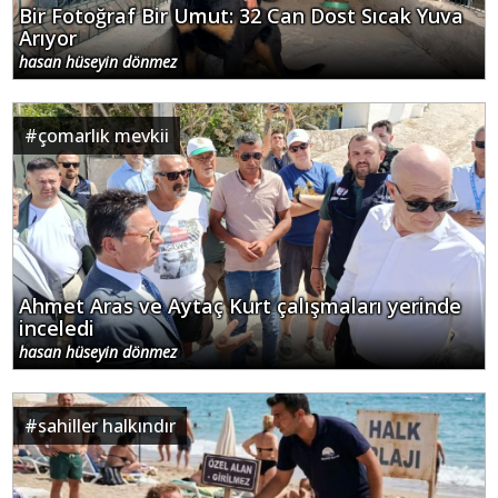
Bir Fotoğraf Bir Umut: 32 Can Dost Sıcak Yuva
Arıyor
hasan hüseyin dönmez
#
çomarlık mevkii
Ahmet Aras ve Aytaç Kurt çalışmaları yerinde
inceledi
hasan hüseyin dönmez
#
sahiller halkındır