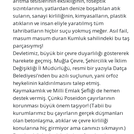
arıtma tesislerinin eksikliğinin, foseptik
sızıntılarının, yatlardan denize boşaltılan atık
suların, sanayi kirliliğinin, kimyasalların, plastik
atıkların ve insan eliyle yaratılmış tüm
tahribatların hiçbir suçu yokmuş meğer. Asıl fail,
masum masum duran Kumluk sahilindeki bu taş
parçasıymış!
Devletimiz, büyük bir çevre duyarlılığı göstererek
harekete geçmiş. Muğla Çevre, Şehircilik ve İklim
Değişikliği İl Müdürlüğü, resmi bir yazıyla Datça
Belediyesi’nden bu azılı suçlunun, yani orfoz
heykelinin kaldırılmasını talep etmiş.
Kaymakamlık ve Milli Emlak Şefliği de hemen
destek vermiş. Çünkü Poseidon çayırlarının
korunması büyük önem taşıyor! (Tabii bu
kurumlarımız bu çayırların gerçek düşmanları
olan betonlaşma, atıklar ve çevre kirliliği
konularına hiç girmiyor ama canınızı sıkmayın.)