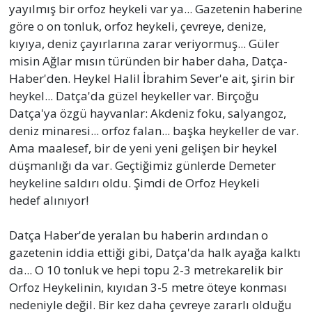
yayılmış bir orfoz heykeli var ya... Gazetenin haberine
göre o on tonluk, orfoz heykeli, çevreye, denize,
kıyıya, deniz çayırlarına zarar veriyormuş... Güler
misin Ağlar mısın türünden bir haber daha, Datça-
Haber'den. Heykel Halil İbrahim Sever'e ait, şirin bir
heykel... Datça'da güzel heykeller var. Birçoğu
Datça'ya özgü hayvanlar: Akdeniz foku, salyangoz,
deniz minaresi... orfoz falan... başka heykeller de var.
Ama maalesef, bir de yeni yeni gelişen bir heykel
düşmanlığı da var. Geçtiğimiz günlerde Demeter
heykeline saldırı oldu. Şimdi de Orfoz Heykeli
hedef alınıyor!
Datça Haber'de yeralan bu haberin ardından o
gazetenin iddia ettiği gibi, Datça'da halk ayağa kalktı
da... O 10 tonluk ve hepi topu 2-3 metrekarelik bir
Orfoz Heykelinin, kıyıdan 3-5 metre öteye konması
nedeniyle değil. Bir kez daha çevreye zararlı olduğu