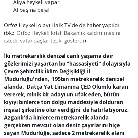
Akya heykeli yapar.
Al başına bela!
Orfoz Heykeli olayı Halk TV'de de haber yapıldı
(bkz:
Orfoz Heykeli krizi: Bakanlık kaldırılmasını
istedi, vatandaşlar tepki gösterdi
)
İki metrekarelik denizel canlı yaşama dair
gözlerimizi yaşartan bu "hassasiyeti" dolayısıyla
Çevre Şehircilik İklim Değişikliği İl
Müdürlüğü'nden, 195bin metrekarelik denizel
alanda, Datça Yat Limanına ÇED Olumlu kararı
vererek, minik bir adayı un ufak eden, bütün
kıyıyı binlerce ton dolgu maddesiyle dolduran
inşaat şirketine olur verdiğini de hatırlatıyoruz.
Azganlı'da binlerce metrekarelik alanda
gerçekten mevcut olan deniz çayırlarını hiçe
sayan Müdürlüğe, sadece 2 metrekarelik alanı