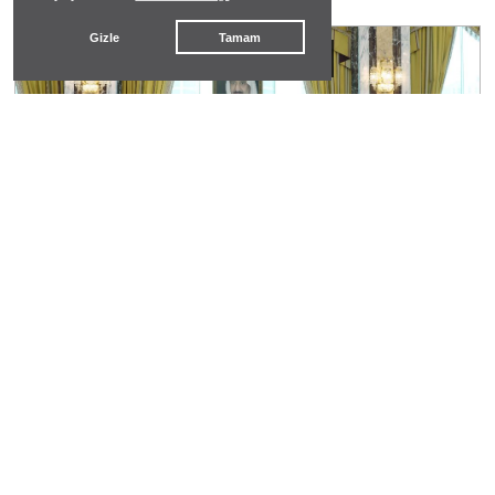
GÜNDEMDEKİLER
Gizle
Tamam
#
mekke ortak savunma antlaşması
Mekke Ortak Savunma Anlaşması: Emperyalist
Güvenlik Mimarisi ve Bölgesel Militarizasyon
hasan hüseyin dönmez
#
yangın denetimi