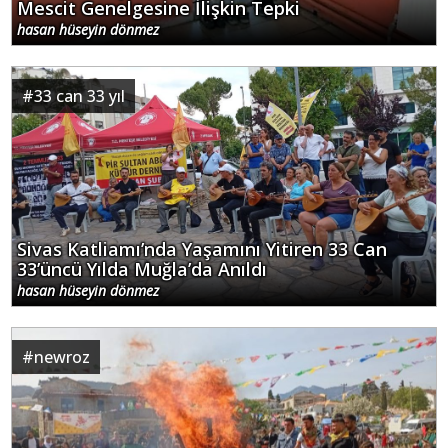
Mescit Genelgesine İlişkin Tepki
hasan hüseyin dönmez
#
33 can 33 yıl
Sivas Katliamı’nda Yaşamını Yitiren 33 Can
33’üncü Yılda Muğla’da Anıldı
hasan hüseyin dönmez
#
newroz