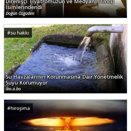
Direnişçi Tiyatromuzun ve Medyanın Öncü
İsimlerindendi
Doğan Özgüden
#
su hakkı
Su Havzalarının Korunmasına Dair Yönetmelik
Suyu Korumuyor
ibo.a.bo
#
hiroşima