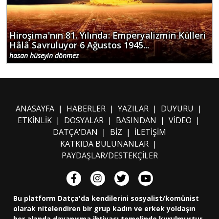
Hiroşima'nın 81. Yılında: Emperyalizmin Külleri
Hâlâ Savruluyor 6 Ağustos 1945...
hasan hüseyin dönmez
ANASAYFA
|
HABERLER
|
YAZILAR
|
DUYURU
|
ETKİNLİK
|
DOSYALAR
|
BASINDAN
|
VİDEO
|
DATÇA'DAN
|
BİZ
|
İLETİŞİM
KATKIDA BULUNANLAR
|
PAYDAŞLAR/DESTEKÇİLER
Bu platform Datça'da kendilerini sosyalist/komünist
olarak nitelendiren bir grup kadın ve erkek yoldaşın
her alanda dayanışma ihtiyacı temelinde kurulmuştur.