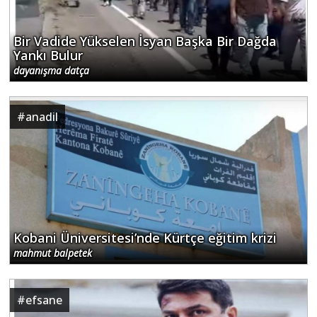
Bir Vadide Yükselen İsyan Başka Bir Dağda
Yankı Bulur
dayanışma datça
#
anadil
Kobani Üniversitesi’nde Kürtçe eğitim krizi
mahmut balpetek
#
efsane