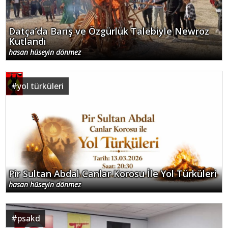
Datça’da Barış ve Özgürlük Talebiyle Newroz
Kutlandı
hasan hüseyin dönmez
#
yol türküleri
Pir Sultan Abdal Canlar Korosu İle Yol Türküleri
hasan hüseyin dönmez
#
psakd