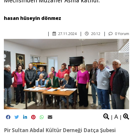
Meclisinden Muzaffer Asma katıldı.
hasan hüseyin dönmez
27.11.2024
20.12
0 Yorum
A
|
|
Pir Sultan Abdal Kültür Derneği Datça Şubesi