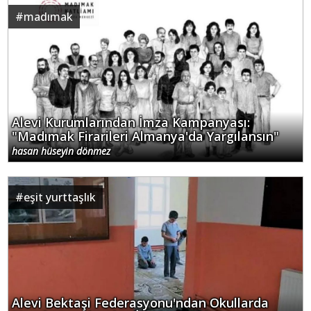
#
madımak
Alevi Kurumlarından İmza Kampanyası:
"Madımak Firarileri Almanya'da Yargılansın"
hasan hüseyin dönmez
#
eşit yurttaşlık
Alevi Bektaşi Federasyonu'ndan Okullarda