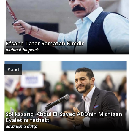
Efsane Tatar Ramazan Kimdir
mahmut balpetek
#
abd
Sol kazandı Abdul El-Sayed ABD’nin Michigan
Eyaletini fethetti
dayanışma datça