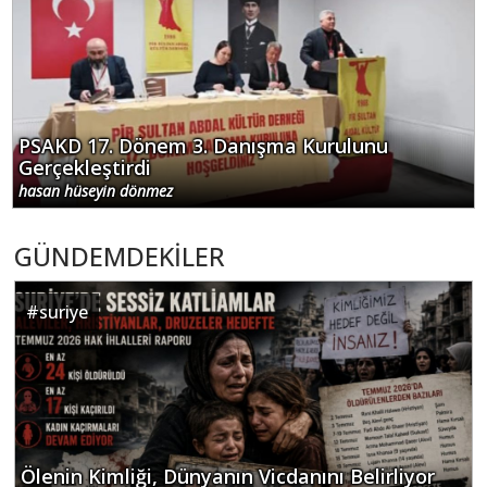
PSAKD 17. Dönem 3. Danışma Kurulunu
Gerçekleştirdi
hasan hüseyin dönmez
GÜNDEMDEKİLER
#
suriye
Ölenin Kimliği, Dünyanın Vicdanını Belirliyor