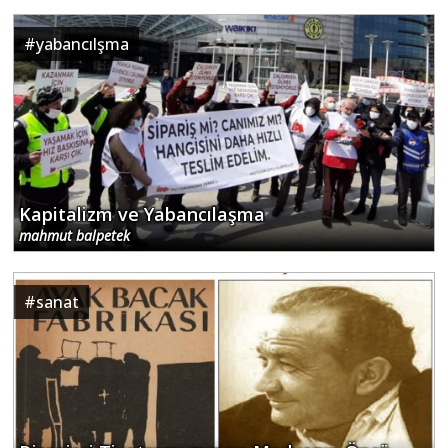
#
yabancılşma
Kapitalizm ve Yabancılaşma
mahmut balpetek
#
sanat