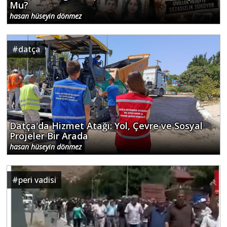
Mu?
hasan hüseyin dönmez
#
datça
Datça'da Hizmet Atağı: Yol, Çevre ve Sosyal
Projeler Bir Arada
hasan hüseyin dönmez
#
peri vadisi