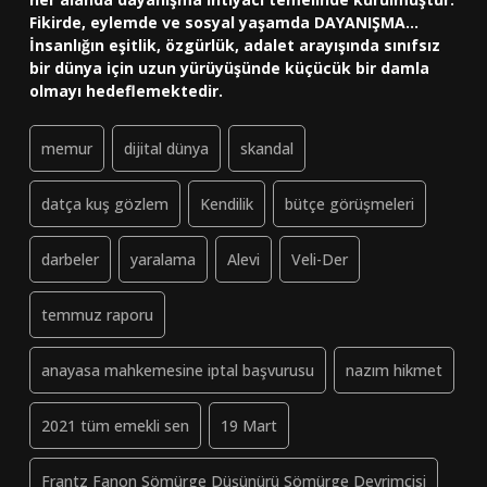
Fikirde, eylemde ve sosyal yaşamda DAYANIŞMA...
İnsanlığın eşitlik, özgürlük, adalet arayışında sınıfsız
bir dünya için uzun yürüyüşünde küçücük bir damla
olmayı hedeflemektedir.
memur
dijital dünya
skandal
datça kuş gözlem
Kendilik
bütçe görüşmeleri
darbeler
yaralama
Alevi
Veli-Der
temmuz raporu
anayasa mahkemesine iptal başvurusu
nazım hikmet
2021 tüm emekli sen
19 Mart
Frantz Fanon Sömürge Düşünürü Sömürge Devrimcisi