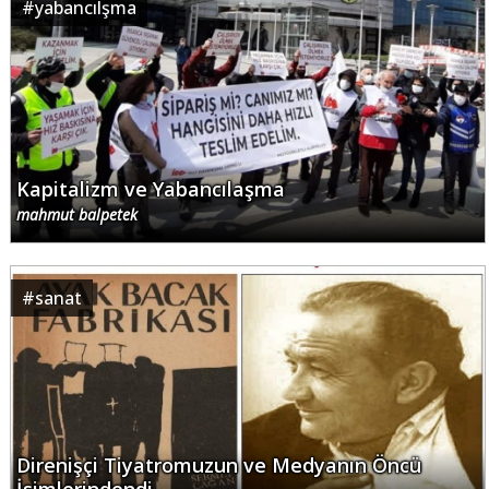
#
yabancılşma
Kapitalizm ve Yabancılaşma
mahmut balpetek
#
sanat
Direnişçi Tiyatromuzun ve Medyanın Öncü