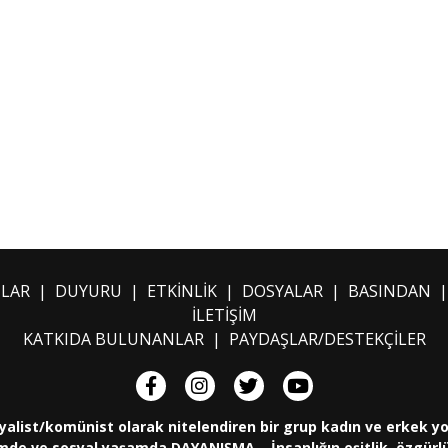
ILAR
|
DUYURU
|
ETKİNLİK
|
DOSYALAR
|
BASINDAN
İLETİŞİM
KATKIDA BULUNANLAR
|
PAYDAŞLAR/DESTEKÇİLER
yalist/komünist olarak nitelendiren bir grup kadın ve erkek y
de ve sosyal yaşamda DAYANIŞMA... İnsanlığın eşitlik, özgürlük