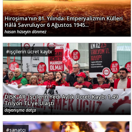
Hiroşima'nın 81. Yılında: Emperyalizmin Külleri
Hâlâ Savruluyor 6 Ağustos 1945...
hasan hüseyin dönmez
#
işçilerin ücret kaybı
DİSK-AR: İşçilerin Yedi Aylık Ücret Kaybı 1,49
Trilyon TL'ye Ulaştı
dayanışma datça
#
sanatçı