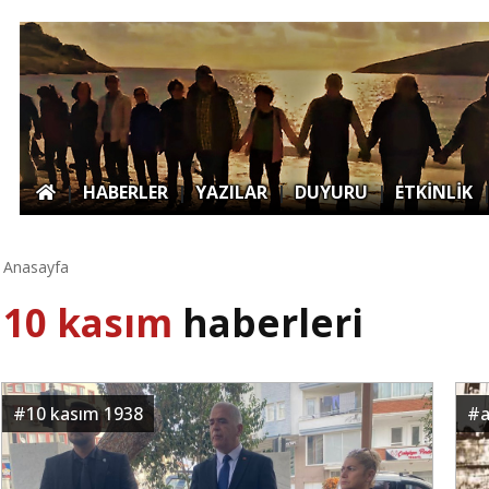
|
HABERLER
|
YAZILAR
|
DUYURU
|
ETKİNLİK
Anasayfa
10 kasım
haberleri
#
10 kasım 1938
#