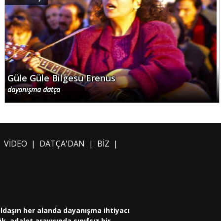
Güle Güle Bilgesu Erenus
dayanışma datça
|
VİDEO
|
DATÇA'DAN
|
BİZ
|
oldaşın her alanda dayanışma ihtiyacı
, adalet arayışında sınıfsız bir