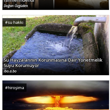
İsimlerindendi
Doğan Özgüden
#
su hakkı
Su Havzalarının Korunmasına Dair Yönetmelik
Suyu Korumuyor
ibo.a.bo
#
hiroşima