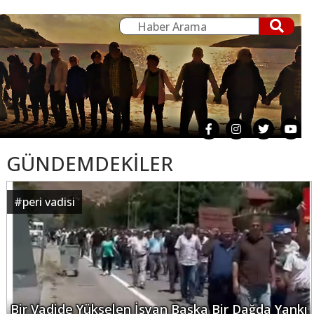
GÜNDEMDEKİLER
#
peri vadisi
Bir Vadide Yükselen İsyan Başka Bir Dağda Yankı