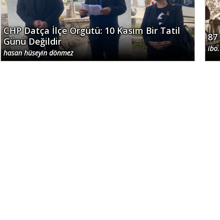
CHP Datça İlçe Örgütü: 10 Kasım Bir Tatil
87
Günü Değildir
ibo
hasan hüseyin dönmez