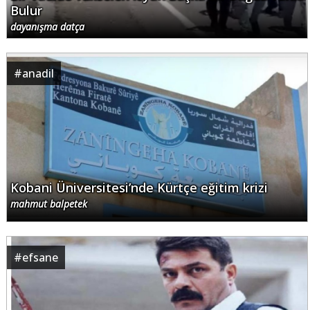
Bulur
dayanışma datça
#
anadil
Kobani Üniversitesi’nde Kürtçe eğitim krizi
mahmut balpetek
#
efsane