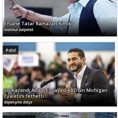
Efsane Tatar Ramazan Kimdir
mahmut balpetek
#
abd
Sol kazandı Abdul El-Sayed ABD’nin Michigan
Eyaletini fethetti
dayanışma datça