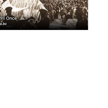
 Yıl Önce
.a.bo