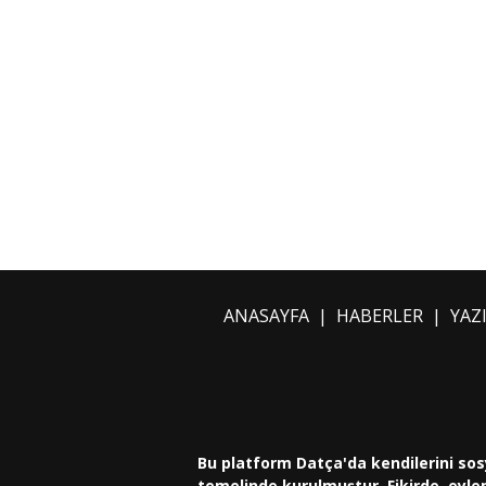
ANASAYFA
|
HABERLER
|
YAZ
Bu platform Datça'da kendilerini sos
temelinde kurulmuştur. Fikirde, eylem