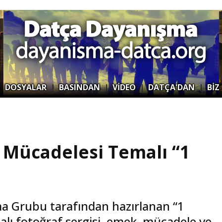
|
DOSYALAR
|
BASINDAN
|
VİDEO
|
DATÇA'DAN
|
BİZ
 Mücadelesi Temalı “1
a Grubu tarafından hazırlanan “1
lı fotoğraf sergisi, emek, mücadele ve