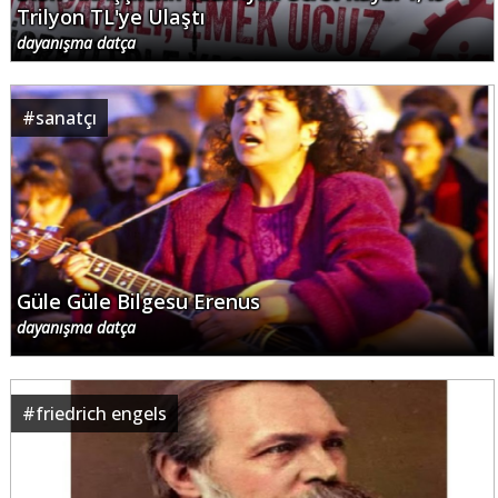
Trilyon TL'ye Ulaştı
dayanışma datça
#
sanatçı
Güle Güle Bilgesu Erenus
dayanışma datça
#
friedrich engels