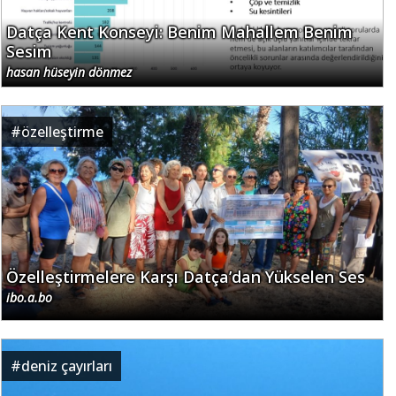
Datça Kent Konseyi: Benim Mahallem Benim
Sesim
hasan hüseyin dönmez
#
özelleştirme
Özelleştirmelere Karşı Datça’dan Yükselen Ses
ibo.a.bo
#
deniz çayırları