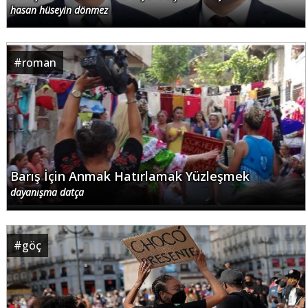
hasan hüseyin dönmez
#
roman
Barış İçin Anmak Hatırlamak Yüzleşmek
dayanışma datça
#
göç