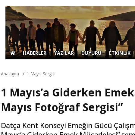
|
HABERLER
|
YAZILAR
|
DUYURU
|
ETKİNLİK
Anasayfa
1 Mayıs Sergisi
1 Mayıs’a Giderken Emek
Mayıs Fotoğraf Sergisi”
Datça Kent Konseyi Emeğin Gücü Çalışm
Mayıs’a Giderken Emek Mücadelesi” tema