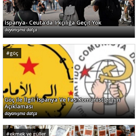
İspanya- Ceuta’da Irkçılığa Geçit Yok
dayanışma datça
#
göç
Göç ile İlgili İspanya Ve Fas Komünistlerinin
Açıklaması
dayanışma datça
#
ekmek ve güller