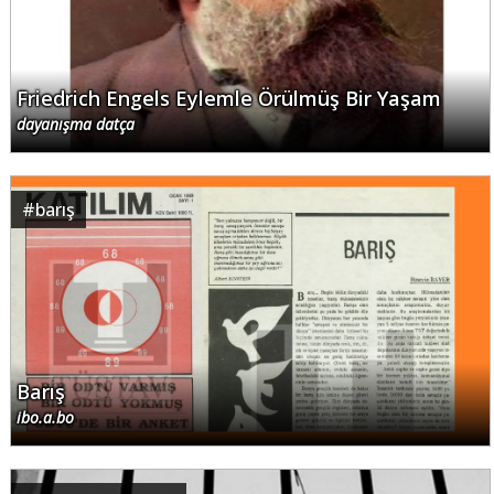
Friedrich Engels Eylemle Örülmüş Bir Yaşam
dayanışma datça
#
barış
Barış
ibo.a.bo