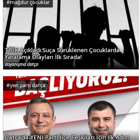
#
mağdur çocuklar
TÜİK Açıkladı:Suça Sürüklenen Çocuklarda
Yaralama Olayları İlk Sırada!
dayanışma datça
#
yen parti datça
Datça’da YENİ Parti İlçe Teşkilatı İçin İlk Adım