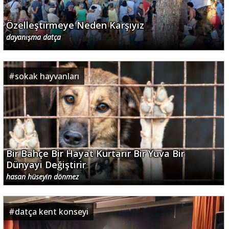
Özelleştirmeye Neden Karşıyız
dayanışma datça
#
sokak hayvanları
Bir Bahçe Bir Hayat Kurtarır Bir Yuva Bir
Dünyayı Değiştirir
hasan hüseyin dönmez
#
datça kent konseyi