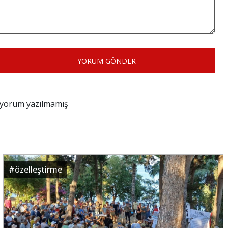
YORUM GÖNDER
z yorum yazılmamış
#
özelleştirme