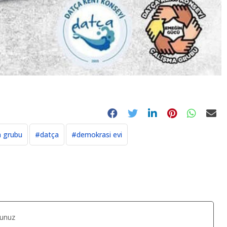
a grubu
#datça
#demokrasi evi