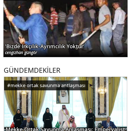
'Bizde Irkçılık-Ayrımcılık Yoktur’
cengizhan güngör
GÜNDEMDEKİLER
#
mekke ortak savunma antlaşması
Mekke Ortak Savunma Anlaşması: Emperyalist