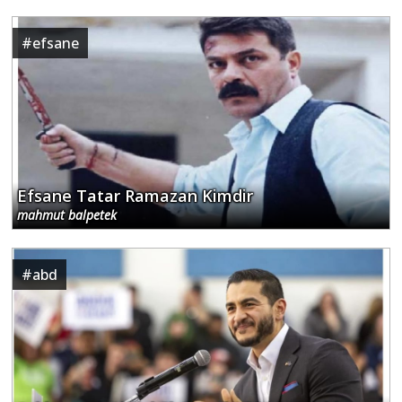
#
efsane
Efsane Tatar Ramazan Kimdir
mahmut balpetek
#
abd