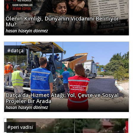
Ölenin Kimliği, Dünyanın Vicdanını Belirliyor
Mu?
hasan hüseyin dönmez
#
datça
Datça'da Hizmet Atağı: Yol, Çevre ve Sosyal
Projeler Bir Arada
hasan hüseyin dönmez
#
peri vadisi