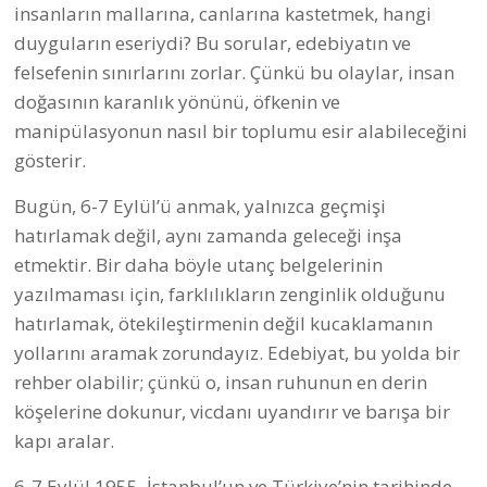
insanların mallarına, canlarına kastetmek, hangi
duyguların eseriydi? Bu sorular, edebiyatın ve
felsefenin sınırlarını zorlar. Çünkü bu olaylar, insan
doğasının karanlık yönünü, öfkenin ve
manipülasyonun nasıl bir toplumu esir alabileceğini
gösterir.
Bugün, 6-7 Eylül’ü anmak, yalnızca geçmişi
hatırlamak değil, aynı zamanda geleceği inşa
etmektir. Bir daha böyle utanç belgelerinin
yazılmaması için, farklılıkların zenginlik olduğunu
hatırlamak, ötekileştirmenin değil kucaklamanın
yollarını aramak zorundayız. Edebiyat, bu yolda bir
rehber olabilir; çünkü o, insan ruhunun en derin
köşelerine dokunur, vicdanı uyandırır ve barışa bir
kapı aralar.
6-7 Eylül 1955, İstanbul’un ve Türkiye’nin tarihinde