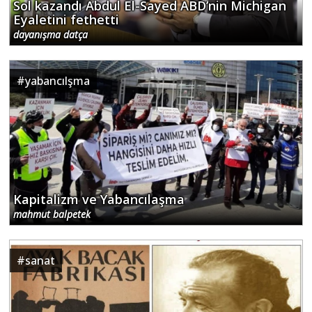
Sol kazandı Abdul El-Sayed ABD’nin Michigan
Eyaletini fethetti
dayanışma datça
#
yabancılşma
Kapitalizm ve Yabancılaşma
mahmut balpetek
#
sanat