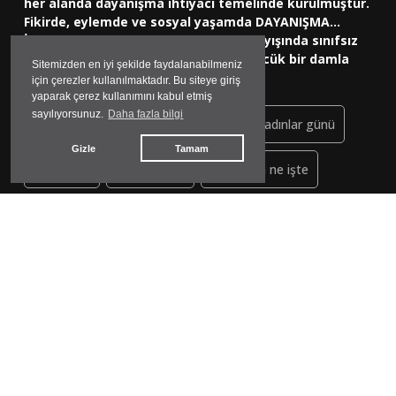
her alanda dayanışma ihtiyacı temelinde kurulmuştur.
Fikirde, eylemde ve sosyal yaşamda DAYANIŞMA...
İnsanlığın eşitlik, özgürlük, adalet arayışında sınıfsız
bir dünya için uzun yürüyüşünde küçücük bir damla
Sitemizden en iyi şekilde faydalanabilmeniz
olmayı hedeflemektedir.
için çerezler kullanılmaktadır. Bu siteye giriş
yaparak çerez kullanımını kabul etmiş
sayılıyorsunuz.
Daha fazla bilgi
sınıf sendikacılığı
üç selvi
dünya kadınlar günü
Gizle
Tamam
chp datça
semt pazarı
ne okulda ne işte
ege denizi
kuşak çatışması
doğa tahribatı
dünya çocuk işçiliği
proletarya
failli meşhuler
datça hastanesi
jeotermal
halkların dayanışması
tırmata
nobel ödülü
yaşar balcı
kadın işçi
LGBT+ Bayrağı