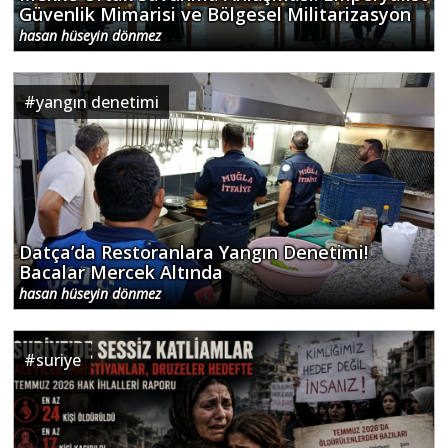
Güvenlik Mimarisi ve Bölgesel Militarizasyon
hasan hüseyin dönmez
#
yangın denetimi
Datça’da Restoranlara Yangın Denetimi!
Bacalar Mercek Altında
hasan hüseyin dönmez
#
suriye