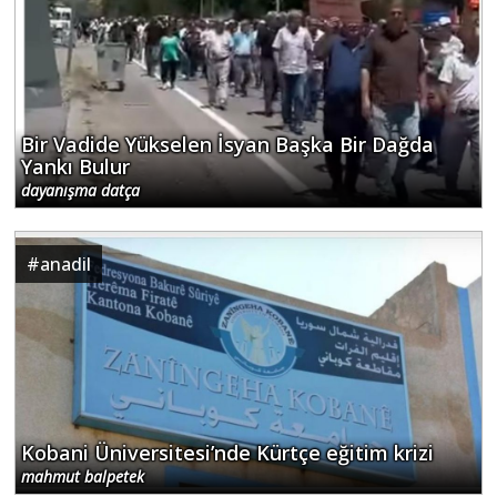
Bir Vadide Yükselen İsyan Başka Bir Dağda
Yankı Bulur
dayanışma datça
#
anadil
Kobani Üniversitesi’nde Kürtçe eğitim krizi
mahmut balpetek