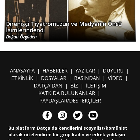
Direnişçi Tiyatromuzun ve Medyanın Öncü
İsimlerindendi
Doğan Özgüden
ANASAYFA
|
HABERLER
|
YAZILAR
|
DUYURU
|
ETKİNLİK
|
DOSYALAR
|
BASINDAN
|
VİDEO
|
DATÇA'DAN
|
BİZ
|
İLETİŞİM
KATKIDA BULUNANLAR
|
PAYDAŞLAR/DESTEKÇİLER
Bu platform Datça'da kendilerini sosyalist/komünist
olarak nitelendiren bir grup kadın ve erkek yoldaşın