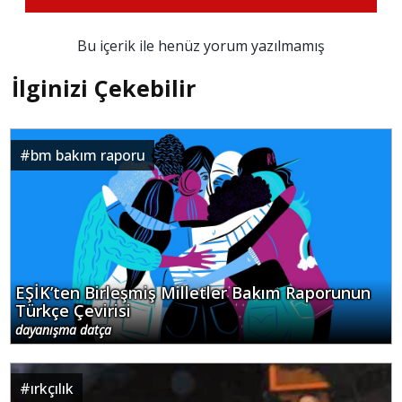
Bu içerik ile henüz yorum yazılmamış
İlginizi Çekebilir
#
bm bakım raporu
EŞİK’ten Birleşmiş Milletler Bakım Raporunun
Türkçe Çevirisi
dayanışma datça
#
ırkçılık