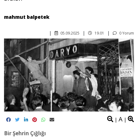
mahmut balpetek
05.09.2025
19.01
0 Yorum
A
|
|
Bir Şehrin Çığlığı