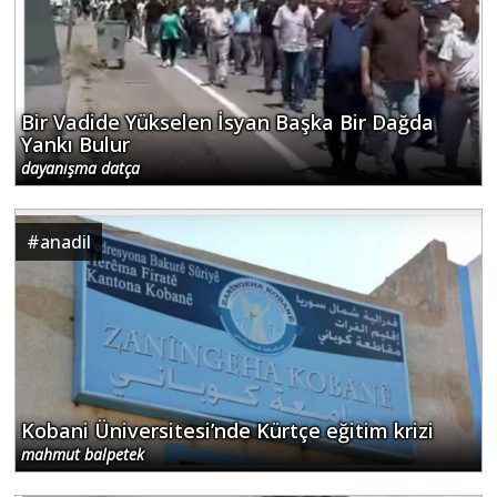
Bir Vadide Yükselen İsyan Başka Bir Dağda
Yankı Bulur
dayanışma datça
#
anadil
Kobani Üniversitesi’nde Kürtçe eğitim krizi
mahmut balpetek