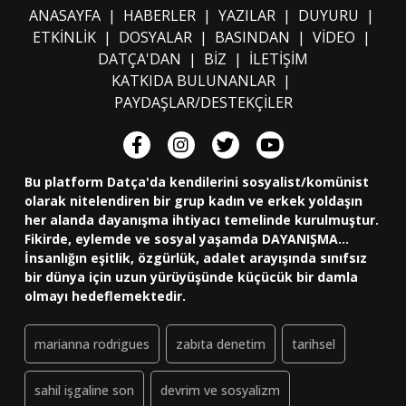
ANASAYFA
|
HABERLER
|
YAZILAR
|
DUYURU
|
ETKİNLİK
|
DOSYALAR
|
BASINDAN
|
VİDEO
|
DATÇA'DAN
|
BİZ
|
İLETİŞİM
KATKIDA BULUNANLAR
|
PAYDAŞLAR/DESTEKÇİLER
Bu platform Datça'da kendilerini sosyalist/komünist
olarak nitelendiren bir grup kadın ve erkek yoldaşın
her alanda dayanışma ihtiyacı temelinde kurulmuştur.
Fikirde, eylemde ve sosyal yaşamda DAYANIŞMA...
İnsanlığın eşitlik, özgürlük, adalet arayışında sınıfsız
bir dünya için uzun yürüyüşünde küçücük bir damla
olmayı hedeflemektedir.
marianna rodrigues
zabıta denetim
tarihsel
sahil işgaline son
devrim ve sosyalizm