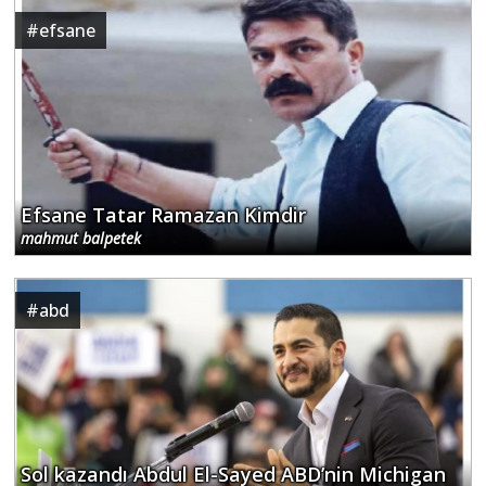
#
efsane
Efsane Tatar Ramazan Kimdir
mahmut balpetek
#
abd
Sol kazandı Abdul El-Sayed ABD’nin Michigan