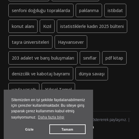
senfoni doğduğu topraklarda
paklanma
istibdat
konut alanı
Kızıl
istatistiklerle kadın 2025 bülteni
taşra üniversiteleri
Hayvansever
203 adalet ve barış buluşmaları
sınıflar
pdf kitap
denizcilik ve kabotaj bayramı
dünya savaşı
yayla yasağı
Yüksel Temel
Sitemizden en iyi şekilde faydalanabilmeniz
için çerezler kullanılmaktadır. Bu siteye giriş
yaparak çerez kullanımını kabul etmiş
sayılıyorsunuz.
Daha fazla bilgi
Dayanisma-Datca.org (ↄ) Copyleft - Lütfen kaynak göstererek paylaşınız. |
yazılım&tasarım:
madmedya
Gizle
Tamam