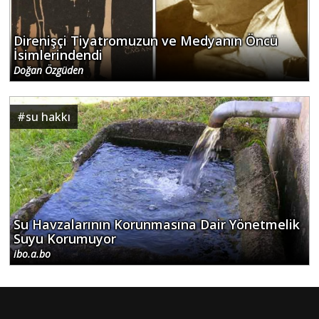
Direnişçi Tiyatromuzun ve Medyanın Öncü
İsimlerindendi
Doğan Özgüden
#
su hakkı
Su Havzalarının Korunmasına Dair Yönetmelik
Suyu Korumuyor
ibo.a.bo