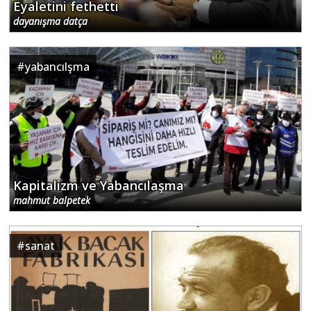
Eyaletini fethetti
dayanışma datça
#
yabancılşma
Kapitalizm ve Yabancılaşma
mahmut balpetek
#
sanat