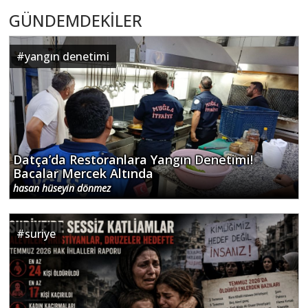
GÜNDEMDEKİLER
#
yangın denetimi
Datça’da Restoranlara Yangın Denetimi!
Bacalar Mercek Altında
hasan hüseyin dönmez
#
suriye