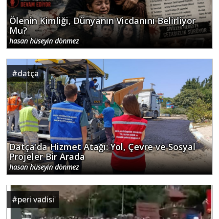
Ölenin Kimliği, Dünyanın Vicdanını Belirliyor
Mu?
hasan hüseyin dönmez
#
datça
Datça'da Hizmet Atağı: Yol, Çevre ve Sosyal
Projeler Bir Arada
hasan hüseyin dönmez
#
peri vadisi