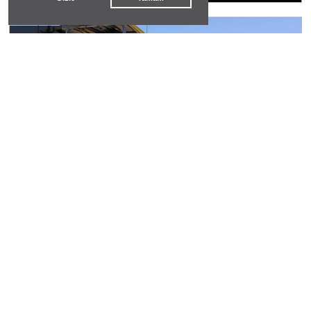
#
datça
Datça'da Hizmet Atağı: Yol, Çevre ve Sosyal
Projeler Bir Arada
hasan hüseyin dönmez
#
peri vadisi