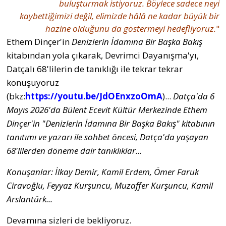
buluşturmak istiyoruz. Böylece sadece neyi
kaybettiğimizi değil, elimizde hâlâ ne kadar büyük bir
hazine olduğunu da göstermeyi hedefliyoruz.
"
Ethem Dinçer'in
Denizlerin İdamına Bir Başka Bakış
kitabından yola çıkarak, Devrimci Dayanışma'yı,
Datçalı 68'lilerin de tanıklığı ile tekrar tekrar
konuşuyoruz
(bkz:
https://youtu.be/JdOEnxzoOmA
)...
Datça'da 6
Mayıs 2026'da Bülent Ecevit Kültür Merkezinde Ethem
Dinçer'in "Denizlerin İdamına Bir Başka Bakış" kitabının
tanıtımı ve yazarı ile sohbet öncesi, Datça'da yaşayan
68'lilerden döneme dair tanıklıklar...
Konuşanlar: İlkay Demir, Kamil Erdem, Ömer Faruk
Ciravoğlu, Feyyaz Kurşuncu, Muzaffer Kurşuncu, Kamil
Arslantürk...
Devamına sizleri de bekliyoruz.