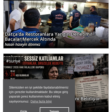
Datça’da Restoranlara Yangın Denetimi!
Bacalar Mercek Altında
hasan hüseyin dönmez
#
suriye
Sitemizden en iyi şekilde faydalanabilmeniz
için çerezler kullanılmaktadır. Bu siteye giriş
yaparak çerez kullanımını kabul etmiş
Ölenin Kimliği, Dünyanın Vicdanını Belirliyor
sayılıyorsunuz.
Daha fazla bilgi
Mu?
hasan hüseyin dönmez
Gizle
Tamam