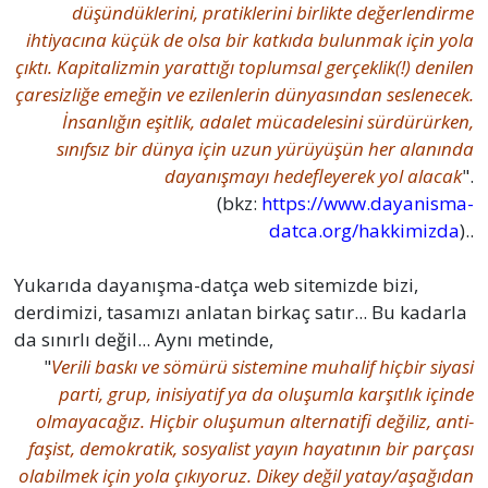
düşündüklerini, pratiklerini birlikte değerlendirme
ihtiyacına küçük de olsa bir katkıda bulunmak için yola
çıktı. Kapitalizmin yarattığı toplumsal gerçeklik(!) denilen
çaresizliğe emeğin ve ezilenlerin dünyasından seslenecek.
İnsanlığın eşitlik, adalet mücadelesini sürdürürken,
sınıfsız bir dünya için uzun yürüyüşün her alanında
dayanışmayı hedefleyerek yol alacak
".
(bkz:
https://www.dayanisma-
datca.org/hakkimizda
)..
Yukarıda dayanışma-datça web sitemizde bizi,
derdimizi, tasamızı anlatan birkaç satır... Bu kadarla
da sınırlı değil... Aynı metinde,
"
Verili baskı ve sömürü sistemine muhalif hiçbir siyasi
parti, grup, inisiyatif ya da oluşumla karşıtlık içinde
olmayacağız. Hiçbir oluşumun alternatifi değiliz, anti-
faşist, demokratik, sosyalist yayın hayatının bir parçası
olabilmek için yola çıkıyoruz. Dikey değil yatay/aşağıdan