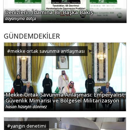
Denizlerin İdamına Bir Başka Bakış
dayanışma datça
GÜNDEMDEKİLER
#
mekke ortak savunma antlaşması
Mekke Ortak Savunma Anlaşması: Emperyalist
Güvenlik Mimarisi ve Bölgesel Militarizasyon
hasan hüseyin dönmez
#
yangın denetimi