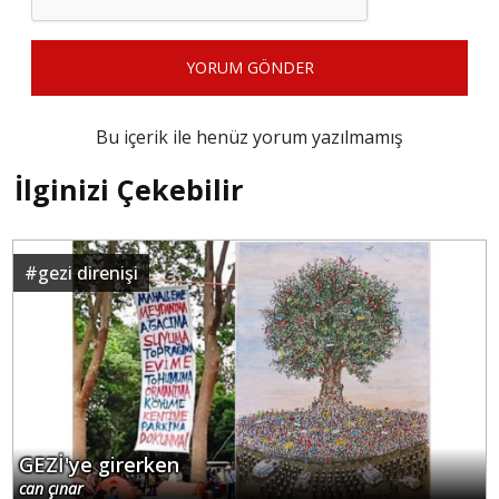
YORUM GÖNDER
Bu içerik ile henüz yorum yazılmamış
İlginizi Çekebilir
#
gezi direnişi
GEZİ'ye girerken
can çınar