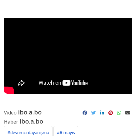
ibo.a.bo
Video
ibo.a.bo
Haber
#devrimci dayanışma
#6 mayıs