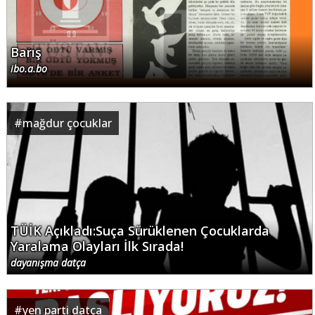
Barış
ibo.a.bo
#
mağdur çocuklar
TÜİK Açıkladı:Suça Sürüklenen Çocuklarda
Yaralama Olayları İlk Sırada!
dayanışma datça
#
yen parti datça