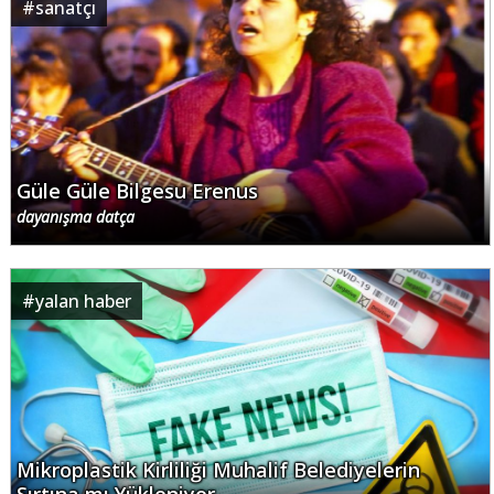
#
sanatçı
Güle Güle Bilgesu Erenus
dayanışma datça
#
yalan haber
Mikroplastik Kirliliği Muhalif Belediyelerin