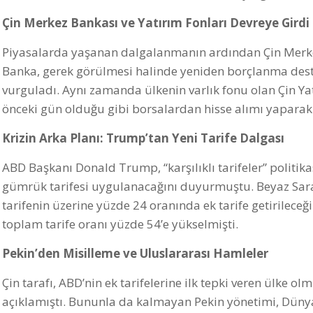
Çin Merkez Bankası ve Yatırım Fonları Devreye Girdi
Piyasalarda yaşanan dalgalanmanın ardından Çin Merk
Banka, gerek görülmesi halinde yeniden borçlanma destek
vurguladı. Aynı zamanda ülkenin varlık fonu olan Çin Yat
önceki gün olduğu gibi borsalardan hisse alımı yaparak f
Krizin Arka Planı: Trump’tan Yeni Tarife Dalgası
ABD Başkanı Donald Trump, “karşılıklı tarifeler” politi
gümrük tarifesi uygulanacağını duyurmuştu. Beyaz Sar
tarifenin üzerine yüzde 24 oranında ek tarife getirileceğ
toplam tarife oranı yüzde 54’e yükselmişti.
Pekin’den Misilleme ve Uluslararası Hamleler
Çin tarafı, ABD’nin ek tarifelerine ilk tepki veren ülke 
açıklamıştı. Bununla da kalmayan Pekin yönetimi, Dünya