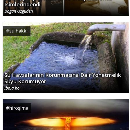
İsimlerindendi
Doğan Özgüden
#
su hakkı
Su Havzalarının Korunmasına Dair Yönetmelik
Suyu Korumuyor
ibo.a.bo
#
hiroşima