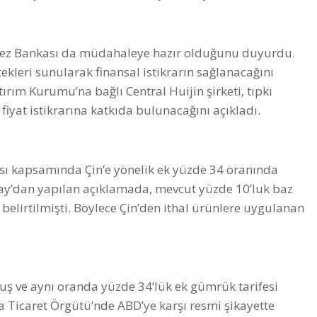
ez Bankası da müdahaleye hazır olduğunu duyurdu.
leri sunularak finansal istikrarın sağlanacağını
ırım Kurumu’na bağlı Central Huijin şirketi, tıpkı
iyat istikrarına katkıda bulunacağını açıkladı.
kası kapsamında Çin’e yönelik ek yüzde 34 oranında
ay’dan yapılan açıklamada, mevcut yüzde 10’luk baz
i belirtilmişti. Böylece Çin’den ithal ürünlere uygulanan
olmuş ve aynı oranda yüzde 34’lük ek gümrük tarifesi
 Ticaret Örgütü’nde ABD’ye karşı resmi şikayette