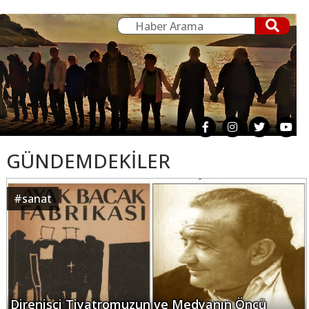
GÜNDEMDEKİLER
#
sanat
Direnişçi Tiyatromuzun ve Medyanın Öncü