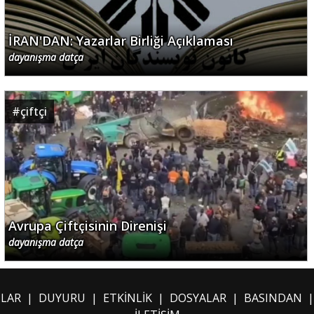
İRAN'DAN: Yazarlar Birliği Açıklaması
dayanışma datça
#
çiftçi
Avrupa Çiftçisinin Direnişi
dayanışma datça
ILAR
|
DUYURU
|
ETKİNLİK
|
DOSYALAR
|
BASINDAN