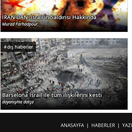
İRAN'DAN: İsrail'in Saldırısı Hakkında
Murad Farhadpour
#
dış haberler
Barselona İsrail ile tüm ilişkilerini kesti
dayanışma datça
ANASAYFA
|
HABERLER
|
YAZ