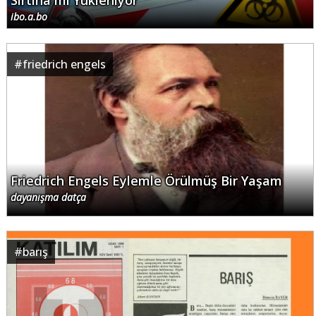
Sırtına mı Yükleniyor
ibo.a.bo
#
friedrich engels
Friedrich Engels Eylemle Örülmüş Bir Yaşam
dayanışma datça
#
barış