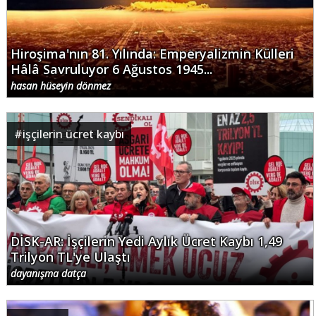
Hiroşima'nın 81. Yılında: Emperyalizmin Külleri
Hâlâ Savruluyor 6 Ağustos 1945...
hasan hüseyin dönmez
#
işçilerin ücret kaybı
DİSK-AR: İşçilerin Yedi Aylık Ücret Kaybı 1,49
Trilyon TL'ye Ulaştı
dayanışma datça