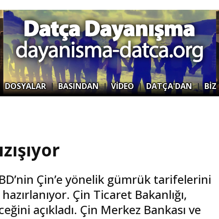
|
DOSYALAR
|
BASINDAN
|
VİDEO
|
DATÇA'DAN
|
BİZ
zışıyor
D’nin Çin’e yönelik gümrük tarifelerini
hazırlanıyor. Çin Ticaret Bakanlığı,
ceğini açıkladı. Çin Merkez Bankası ve