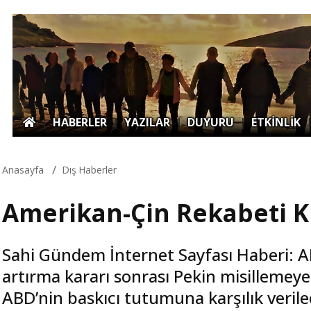
|
HABERLER
|
YAZILAR
|
DUYURU
|
ETKİNLİK
Anasayfa
Dış Haberler
Amerikan-Çin Rekabeti Kı
Sahi Gündem İnternet Sayfası Haberi: AB
artırma kararı sonrası Pekin misillemeye 
ABD’nin baskıcı tutumuna karşılık verile