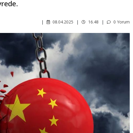
vrede.
08.04.2025
16.48
0 Yorum