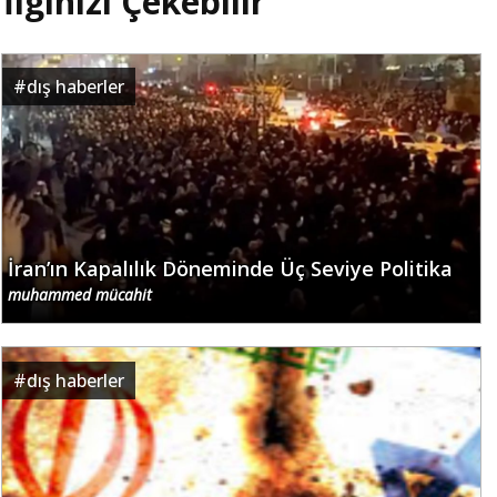
İlginizi Çekebilir
#
dış haberler
İran’ın Kapalılık Döneminde Üç Seviye Politika
muhammed mücahit
#
dış haberler