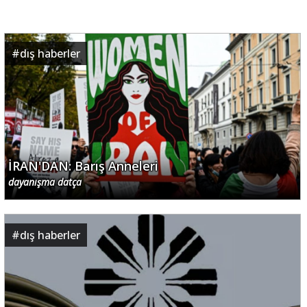
#
dış haberler
İRAN'DAN: Barış Anneleri
dayanışma datça
#
dış haberler