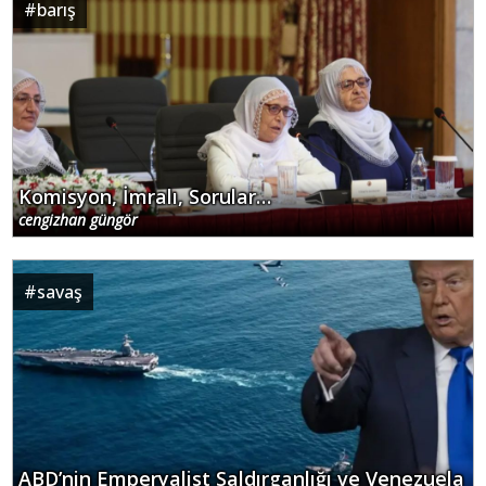
#
barış
Komisyon, İmralı, Sorular…
cengizhan güngör
#
savaş
ABD’nin Emperyalist Saldırganlığı ve Venezuela