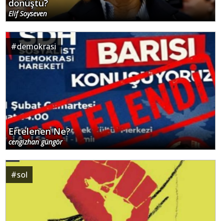
dönüştü?
Elif Soyseven
#
demokrasi
Ertelenen Ne?
cengizhan güngör
#
sol