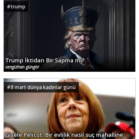
#
trump
Trump İktidarı Bir Sapma mı?
cengizhan güngör
#
8 mart dünya kadınlar günü
Gisèle Pelicot: Bir evlilik nasıl suç mahalline