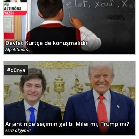
Devlet Kürtçe de konuşmalıdır
Alp Altınörs
#
dünya
Arjantin’de seçimin galibi Milei mi, Trump mı?
esra akgemci