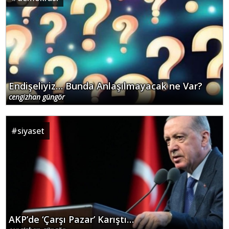
Endişeliyiz… Bunda Anlaşılmayacak ne Var?
cengizhan güngör
#
siyaset
AKP’de ‘Çarşı Pazar’ Karıştı…