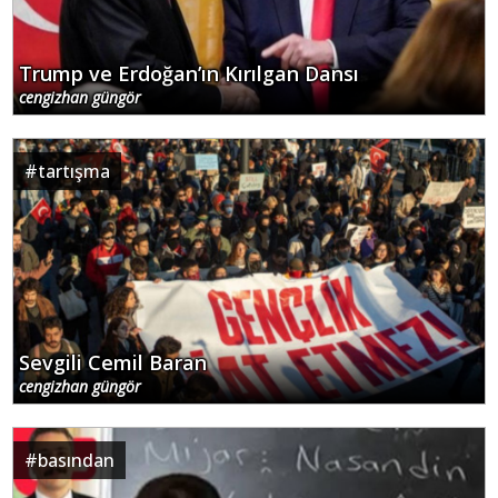
Trump ve Erdoğan’ın Kırılgan Dansı
cengizhan güngör
#
tartışma
Sevgili Cemil Baran
cengizhan güngör
#
basından