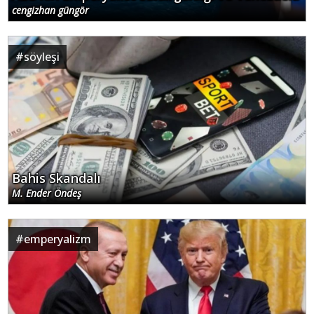
cengizhan güngör
#
söyleşi
Bahis Skandalı
M. Ender Öndeş
#
emperyalizm