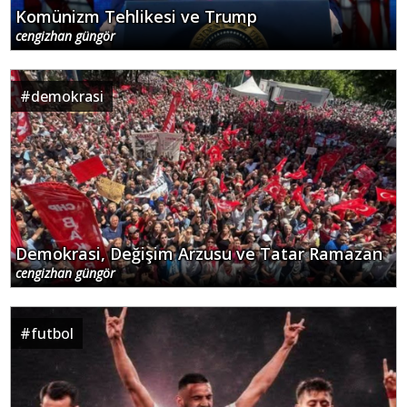
Komünizm Tehlikesi ve Trump
cengizhan güngör
#
demokrasi
Demokrasi, Değişim Arzusu ve Tatar Ramazan
cengizhan güngör
#
futbol