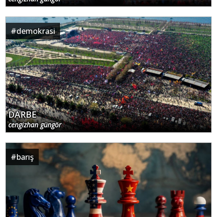
#
demokrasi
DARBE
cengizhan güngör
#
barış