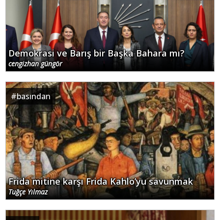
Demokrasi ve Barış bir Başka Bahara mı?
cengizhan güngör
#
basından
Frida mitine karşı Frida Kahlo’yu savunmak
Tuğçe Yılmaz