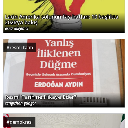
Latin Amerika solunun fay hatları: 10 başlıkta
2026’ya bakış
esra akgemci
#
resmi tarih
Resmi Tarih ne Hikaye Eder?
cengizhan güngör
#
demokrasi