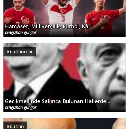
Hamaset, Milliyetçilik, Futbol, Kâr
cengizhan güngör
#
butlancılar
Gecikmesinde Sakınca Bulunan Hallerde…
cengizhan güngör
#
butlan