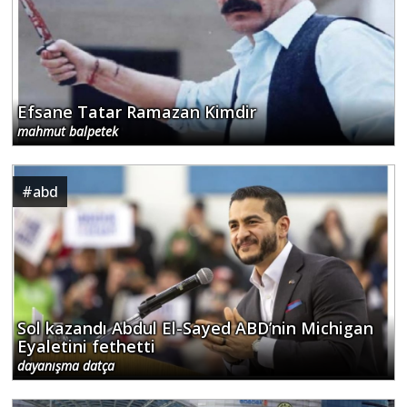
Efsane Tatar Ramazan Kimdir
mahmut balpetek
#
abd
Sol kazandı Abdul El-Sayed ABD’nin Michigan
Eyaletini fethetti
dayanışma datça