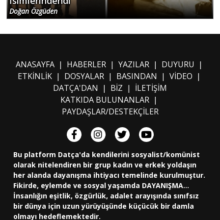
İsimlerindendi
Doğan Özgüden
ANASAYFA
|
HABERLER
|
YAZILAR
|
DUYURU
|
ETKİNLİK
|
DOSYALAR
|
BASINDAN
|
VİDEO
|
DATÇA'DAN
|
BİZ
|
İLETİŞİM
KATKIDA BULUNANLAR
|
PAYDAŞLAR/DESTEKÇİLER
Bu platform Datça'da kendilerini sosyalist/komünist
olarak nitelendiren bir grup kadın ve erkek yoldaşın
her alanda dayanışma ihtiyacı temelinde kurulmuştur.
Fikirde, eylemde ve sosyal yaşamda DAYANIŞMA...
İnsanlığın eşitlik, özgürlük, adalet arayışında sınıfsız
bir dünya için uzun yürüyüşünde küçücük bir damla
olmayı hedeflemektedir.