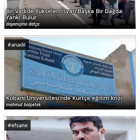
Bir Vadide Yükselen İsyan Başka Bir Dağda
Yankı Bulur
dayanışma datça
#
anadil
Kobani Üniversitesi’nde Kürtçe eğitim krizi
mahmut balpetek
#
efsane