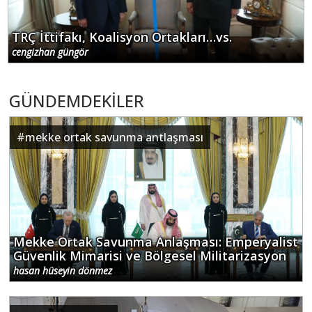
TRÇ İttifakı, Koalisyon Ortakları…vs.
cengizhan güngör
GÜNDEMDEKİLER
#
mekke ortak savunma antlaşması
Mekke Ortak Savunma Anlaşması: Emperyalist
Güvenlik Mimarisi ve Bölgesel Militarizasyon
hasan hüseyin dönmez