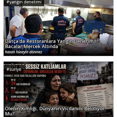
#
yangın denetimi
Datça’da Restoranlara Yangın Denetimi!
Bacalar Mercek Altında
hasan hüseyin dönmez
#
suriye
Ölenin Kimliği, Dünyanın Vicdanını Belirliyor
Mu?