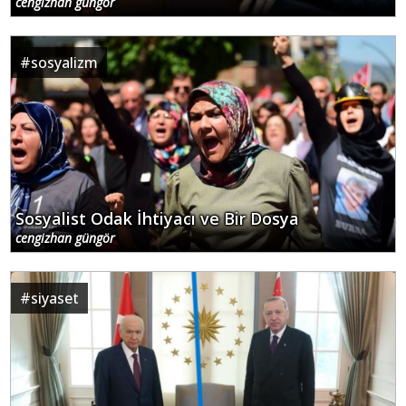
cengizhan güngör
#
sosyalizm
Sosyalist Odak İhtiyacı ve Bir Dosya
cengizhan güngör
#
siyaset