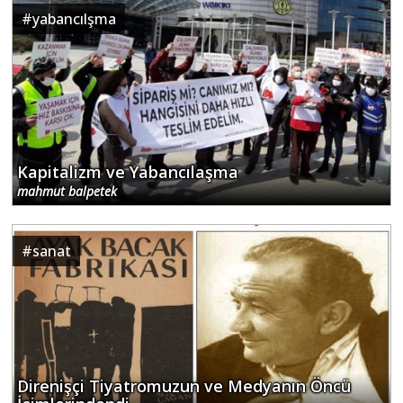
#
yabancılşma
Kapitalizm ve Yabancılaşma
mahmut balpetek
#
sanat
Direnişçi Tiyatromuzun ve Medyanın Öncü