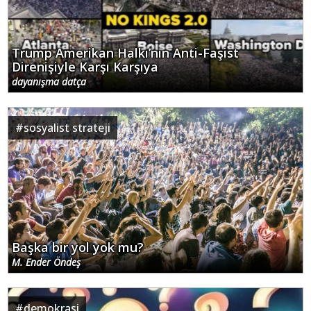
Trump Amerikan Halkı’nın Anti-Faşist
Direnişiyle Karşı Karşıya
dayanışma datça
#
sosyalist strateji
Başka bir yol yok mu?
M. Ender Öndeş
#
demokrasi