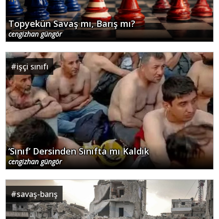
Topyekün Savaş mı, Barış mı?
cengizhan güngör
#
işçi sınıfı
‘Sınıf’ Dersinden Sınıfta mı Kaldık
cengizhan güngör
#
savaş-barış