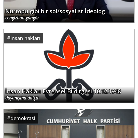
Nurtopu gibi bir sol/sosyalist İdeolog
cengizhan güngör
#
insan hakları
İnsan Hakları Evrensel Bildirgesi 10.12.1948
dayanışma datça
#
demokrasi