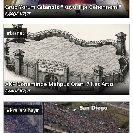
Grup Yorum Gitaristi: "Kuyu Tipi Cehennemi"
Ayşegül Başar
#
bianet
AKP Döneminde Mahpus Oranı 7 Kat Arttı
Ayşegül Başar
#
krallara hayır