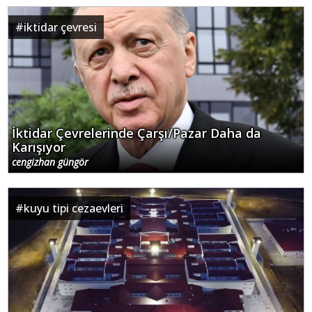
#
iktidar çevresi
İktidar Çevrelerinde Çarşı/Pazar Daha da
Karışıyor
cengizhan güngör
#
kuyu tipi cezaevleri