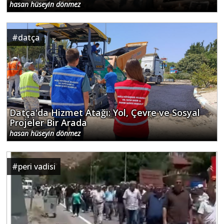
hasan hüseyin dönmez
#
datça
Datça'da Hizmet Atağı: Yol, Çevre ve Sosyal
Projeler Bir Arada
hasan hüseyin dönmez
#
peri vadisi