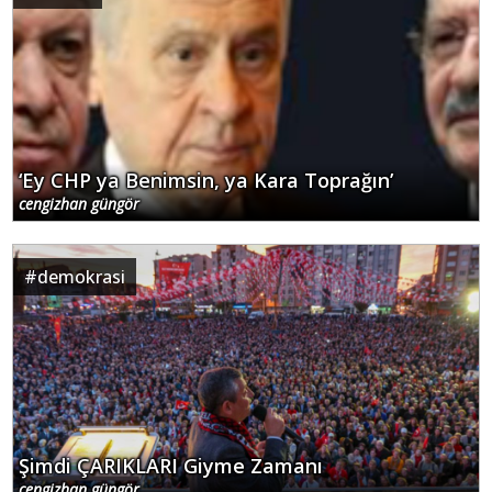
‘Ey CHP ya Benimsin, ya Kara Toprağın’
cengizhan güngör
#
demokrasi
Şimdi ÇARIKLARI Giyme Zamanı
cengizhan güngör