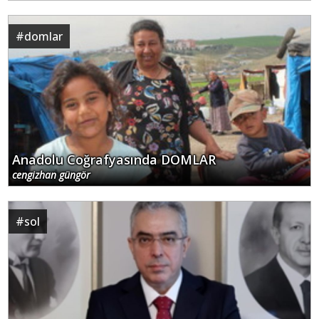
#
domlar
Anadolu Coğrafyasında DOMLAR
cengizhan güngör
#
sol