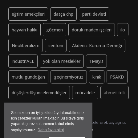
eğtim emekçileri
datça chp
parti devleti
hayvan hakkı
göçmen
doruk maden işçileri
ilo
Neoliberalizm
senfoni
Akdeniz Koruma Derneği
ındustriALL
yok olan meslekler
1Mayıs
mutlu gündoğan
geçinemiyoruz
kınık
PSAKD
düşüşlerdüşüncelervedüşler
mücadele
ahmet telli
Sitemizden en iyi şekilde faydalanabilmeniz
için çerezler kullanılmaktadır. Bu siteye giriş
Dayanisma-Datca.org (ↄ) Copyleft - Lütfen kaynak göstererek paylaşınız. |
yaparak çerez kullanımını kabul etmiş
yazılım&tasarım:
madmedya
sayılıyorsunuz.
Daha fazla bilgi