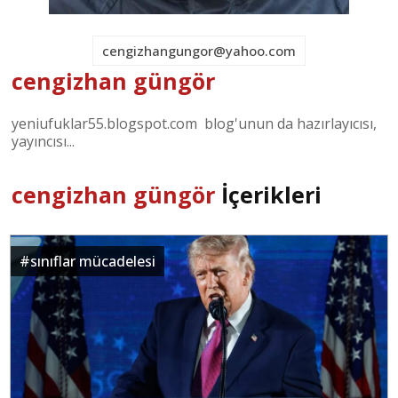
cengizhangungor@yahoo.com
cengizhan güngör
yeniufuklar55.blogspot.com blog'unun da hazırlayıcısı,
yayıncısı...
cengizhan güngör
İçerikleri
#
sınıflar mücadelesi