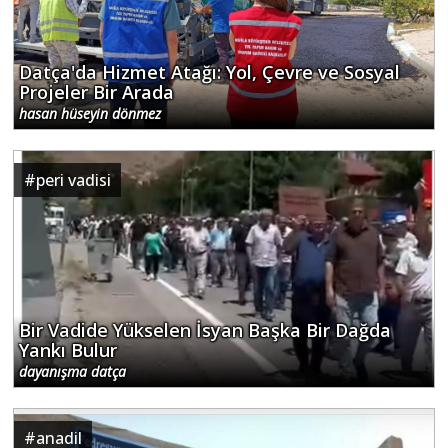
Datça'da Hizmet Atağı: Yol, Çevre ve Sosyal
Projeler Bir Arada
hasan hüseyin dönmez
#
peri vadisi
Bir Vadide Yükselen İsyan Başka Bir Dağda
Yankı Bulur
dayanışma datça
#
anadil