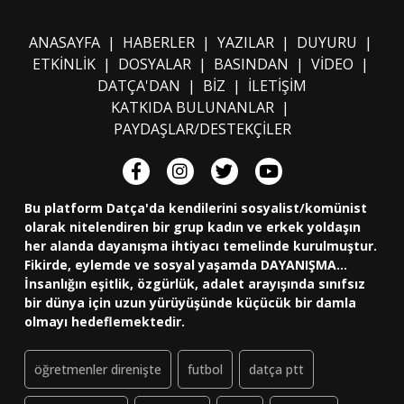
ANASAYFA
|
HABERLER
|
YAZILAR
|
DUYURU
|
ETKİNLİK
|
DOSYALAR
|
BASINDAN
|
VİDEO
|
DATÇA'DAN
|
BİZ
|
İLETİŞİM
KATKIDA BULUNANLAR
|
PAYDAŞLAR/DESTEKÇİLER
Bu platform Datça'da kendilerini sosyalist/komünist
olarak nitelendiren bir grup kadın ve erkek yoldaşın
her alanda dayanışma ihtiyacı temelinde kurulmuştur.
Fikirde, eylemde ve sosyal yaşamda DAYANIŞMA...
İnsanlığın eşitlik, özgürlük, adalet arayışında sınıfsız
bir dünya için uzun yürüyüşünde küçücük bir damla
olmayı hedeflemektedir.
öğretmenler direnişte
futbol
datça ptt