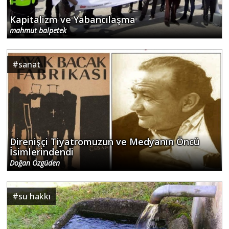
Kapitalizm ve Yabancılaşma
mahmut balpetek
#
sanat
Direnişçi Tiyatromuzun ve Medyanın Öncü
İsimlerindendi
Doğan Özgüden
#
su hakkı