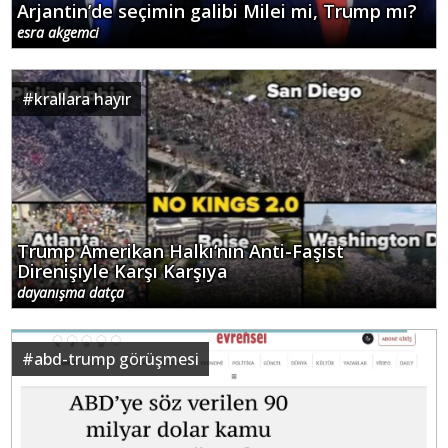
Arjantin’de seçimin galibi Milei mi, Trump mı?
esra akgemci
#
krallara hayır
Trump Amerikan Halkı’nın Anti-Faşist
Direnişiyle Karşı Karşıya
dayanışma datça
#
abd-trump görüşmesi