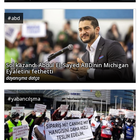
#
abd
Sol kazandı Abdul El-Sayed ABD’nin Michigan
Eyaletini fethetti
dayanışma datça
#
yabancılşma