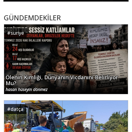
GÜNDEMDEKİLER
#
suriye
Ölenin Kimliği, Dünyanın Vicdanını Belirliyor
Mu?
hasan hüseyin dönmez
#
datça