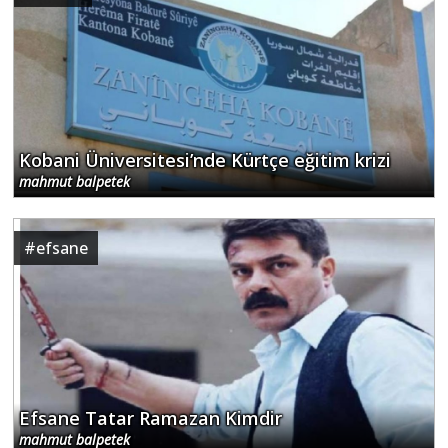
Kobani Üniversitesi’nde Kürtçe eğitim krizi
mahmut balpetek
#
efsane
Efsane Tatar Ramazan Kimdir
mahmut balpetek