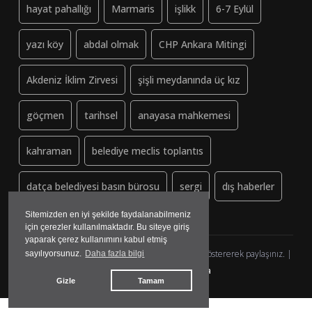
hayat pahallığı
Marmaris
işlikk
6-7 Eylül
yazı köy
abdal olmak
CHP Ankara Mitingi
Akdeniz İklim Zirvesi
şişli meydanında üç kız
göçmen
tarihsel
anayasa mahkemesi
kahraman
belediye meclis toplantıs
datça belediyesi basın bürosu
sergi
dış haberler
Sitemizden en iyi şekilde faydalanabilmeniz
için çerezler kullanılmaktadır. Bu siteye giriş
yaparak çerez kullanımını kabul etmiş
Dayanisma-Datca.org (ↄ) Copyleft - Lütfen kaynak göstererek paylaşınız. |
sayılıyorsunuz.
Daha fazla bilgi
yazılım&tasarım:
madmedya
Gizle
Tamam