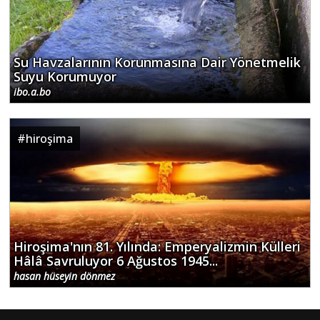
Su Havzalarının Korunmasına Dair Yönetmelik
Suyu Korumuyor
ibo.a.bo
#
hiroşima
Hiroşima'nın 81. Yılında: Emperyalizmin Külleri
Hâlâ Savruluyor 6 Ağustos 1945...
hasan hüseyin dönmez