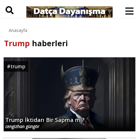
Anasayfa
Trump
haberleri
#
trump
Trump İktidarı Bir Sapma mı?
cengizhan güngör