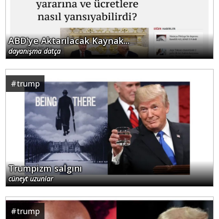
ABD'ye Aktarılacak Kaynak...
dayanışma datça
#
trump
Trumpizm salgını
cüneyt uzunlar
#
trump