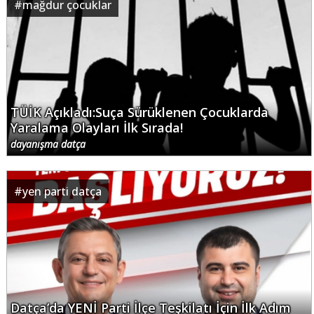
#
mağdur çocuklar
TÜİK Açıkladı:Suça Sürüklenen Çocuklarda
Yaralama Olayları İlk Sırada!
dayanışma datça
#
yen parti datça
Datça’da YENİ Parti İlçe Teşkilatı İçin İlk Adım