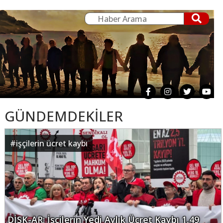
GÜNDEMDEKİLER
#
işçilerin ücret kaybı
DİSK-AR: İşçilerin Yedi Aylık Ücret Kaybı 1,49