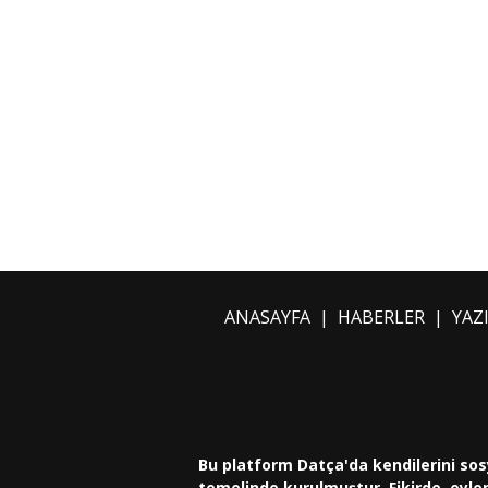
ANASAYFA
|
HABERLER
|
YAZ
Bu platform Datça'da kendilerini sos
temelinde kurulmuştur. Fikirde, eylem