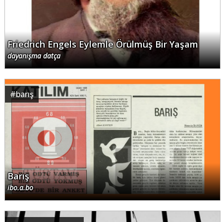
Friedrich Engels Eylemle Örülmüş Bir Yaşam
dayanışma datça
#
barış
Barış
ibo.a.bo