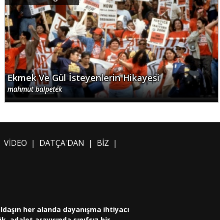
Ekmek Ve Gül İsteyenlerin Hikayesi
mahmut balpetek
|
VİDEO
|
DATÇA'DAN
|
BİZ
|
oldaşın her alanda dayanışma ihtiyacı
, adalet arayışında sınıfsız bir