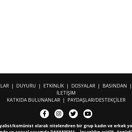
ILAR
|
DUYURU
|
ETKİNLİK
|
DOSYALAR
|
BASINDAN
İLETİŞİM
KATKIDA BULUNANLAR
|
PAYDAŞLAR/DESTEKÇİLER
yalist/komünist olarak nitelendiren bir grup kadın ve erkek y
de ve sosyal yaşamda DAYANIŞMA... İnsanlığın eşitlik, özgürlük