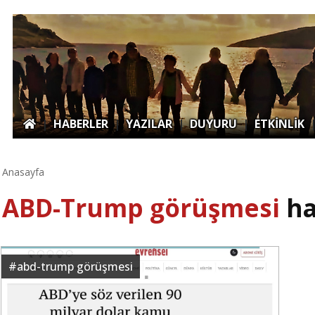
|
HABERLER
|
YAZILAR
|
DUYURU
|
ETKİNLİK
Anasayfa
ABD-Trump görüşmesi
ha
#
abd-trump görüşmesi