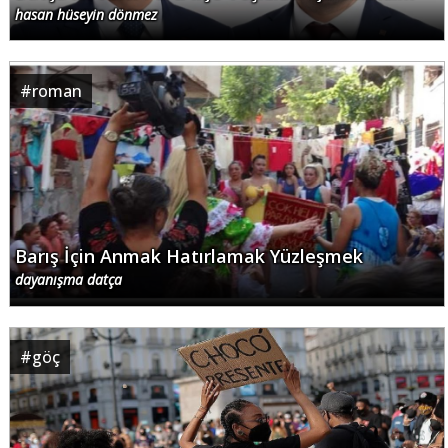
hasan hüseyin dönmez
#
roman
Barış İçin Anmak Hatırlamak Yüzleşmek
dayanışma datça
#
göç