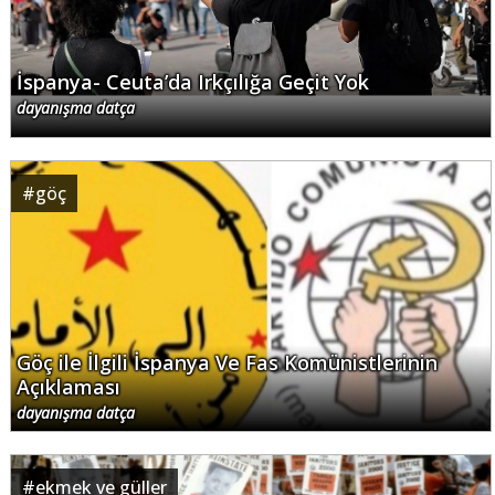
İspanya- Ceuta’da Irkçılığa Geçit Yok
dayanışma datça
#
göç
Göç ile İlgili İspanya Ve Fas Komünistlerinin
Açıklaması
dayanışma datça
#
ekmek ve güller