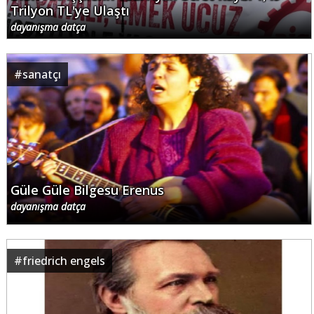
Trilyon TL'ye Ulaştı
dayanışma datça
#
sanatçı
Güle Güle Bilgesu Erenus
dayanışma datça
#
friedrich engels