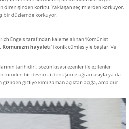
nın direnişinden korktu. Yaklaşan seçimlerden korkuyor.
ığı bir düzlemde korkuyor.
drich Engels tarafından kaleme alınan ‘Komünist
or, Komünizm hayaleti’
ikonik cümlesiyle başlar. Ve
ının tarihidir…sözün kısası ezenler ile ezilenler
umun tümden bir devrimci dönüşüme uğramasıyla ya da
n gizliden gizliye kimi zaman açıktan açığa, ama dur