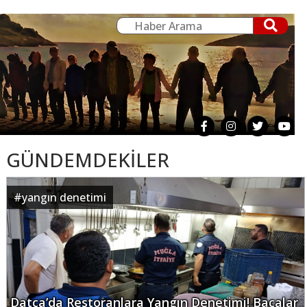
GÜNDEMDEKİLER
#
yangın denetimi
Datça’da Restoranlara Yangın Denetimi! Bacalar