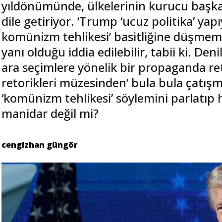
yıldönümünde, ülkelerinin kurucu başkan
dile getiriyor. ‘Trump ‘ucuz politika’ ya
komünizm tehlikesi’ basitliğine düşmeme
yanı olduğu iddia edilebilir, tabii ki. Den
ara seçimlere yönelik bir propaganda re
retorikleri müzesinden’ bula bula çatışm
‘komünizm tehlikesi’ söylemini parlatıp
manidar değil mi?
cengizhan güngör