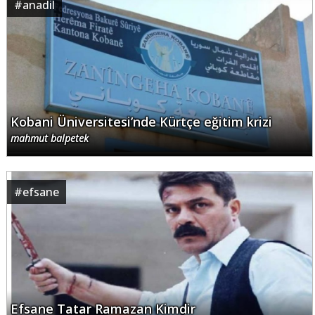
#
anadil
Kobani Üniversitesi’nde Kürtçe eğitim krizi
mahmut balpetek
#
efsane
Efsane Tatar Ramazan Kimdir