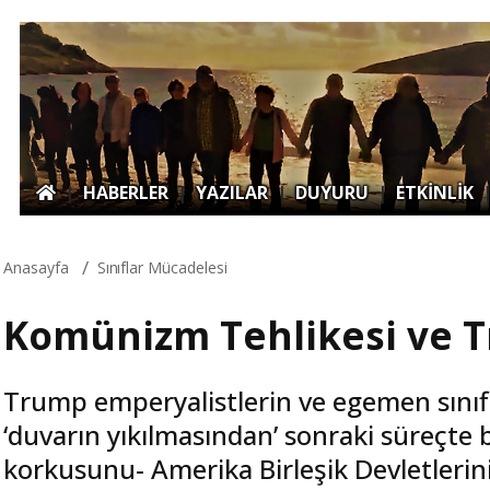
|
HABERLER
|
YAZILAR
|
DUYURU
|
ETKİNLİK
Anasayfa
Sınıflar Mücadelesi
Komünizm Tehlikesi ve 
Trump emperyalistlerin ve egemen sınıfla
‘duvarın yıkılmasından’ sonraki süreçte 
korkusunu- Amerika Birleşik Devletleri