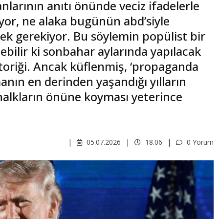
larının anıtı önünde veciz ifadelerle
pıyor, ne alaka bugünün abd’siyle
k gerekiyor. Bu söylemin popülist bir
ilebilir ki sonbahar aylarında yapılacak
toriği. Ancak küflenmiş, ‘propaganda
anın en derinden yaşandığı yılların
 halkların önüne koyması yeterince
05.07.2026
18.06
0 Yorum