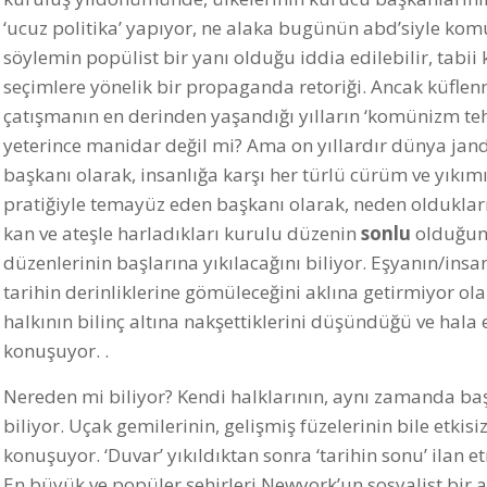
‘ucuz politika’ yapıyor, ne alaka bugünün abd’siyle kom
söylemin popülist bir yanı olduğu iddia edilebilir, tabii 
seçimlere yönelik bir propaganda retoriği. Ancak küflen
çatışmanın en derinden yaşandığı yılların ‘komünizm teh
yeterince manidar değil mi? Ama on yıllardır dünya jan
başkanı olarak, insanlığa karşı her türlü cürüm ve yıkı
pratiğiyle temayüz eden başkanı olarak, neden oldukları 
kan ve ateşle harladıkları kurulu düzenin
sonlu
olduğunu
düzenlerinin başlarına yıkılacağını biliyor. Eşyanın/in
tarihin derinliklerine gömüleceğini aklına getirmiyor ola
halkının bilinç altına nakşettiklerini düşündüğü ve hala 
konuşuyor. .
Nereden mi biliyor? Kendi halklarının, aynı zamanda baş
biliyor. Uçak gemilerinin, gelişmiş füzelerinin bile etkisi
konuşuyor. ‘Duvar’ yıkıldıktan sonra ‘tarihin sonu’ ilan e
En büyük ve popüler şehirleri Newyork’un sosyalist bir