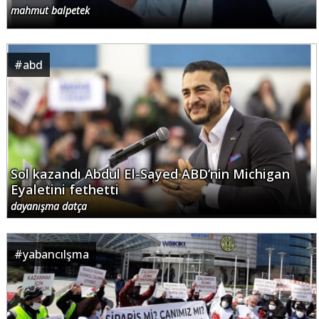
mahmut balpetek
#
abd
Sol kazandı Abdul El-Sayed ABD’nin Michigan
Eyaletini fethetti
dayanışma datça
#
yabancılşma