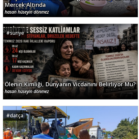
Mercek Altında
hasan hüseyin dönmez
#
suriye
Ölenin Kimliği, Dünyanın Vicdanını Belirliyor Mu?
hasan hüseyin dönmez
#
datça