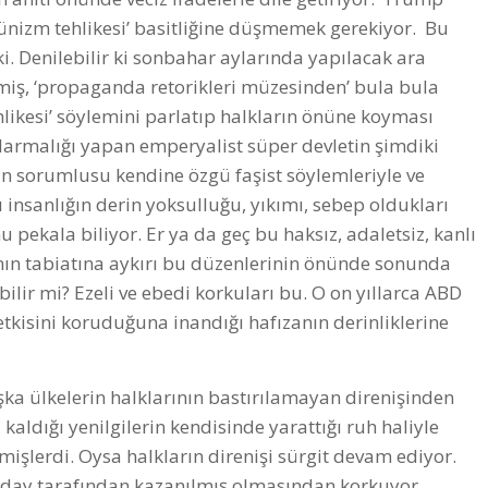
ünizm tehlikesi’ basitliğine düşmemek gerekiyor. Bu
ki. Denilebilir ki sonbahar aylarında yapılacak ara
miş, ‘propaganda retorikleri müzesinden’ bula bula
likesi’ söylemini parlatıp halkların önüne koyması
darmalığı yapan emperyalist süper devletin şimdiki
mın sorumlusu kendine özgü faşist söylemleriyle ve
insanlığın derin yoksulluğu, yıkımı, sebep oldukları
 pekala biliyor. Er ya da geç bu haksız, adaletsiz, kanlı
sanın tabiatına aykırı bu düzenlerinin önünde sonunda
bilir mi? Ezeli ve ebedi korkuları bu. O on yıllarca ABD
etkisini koruduğuna inandığı hafızanın derinliklerine
ka ülkelerin halklarının bastırılamayan direnişinden
z kaldığı yenilgilerin kendisinde yarattığı ruh haliyle
tmişlerdi. Oysa halkların direnişi sürgit devam ediyor.
 aday tarafından kazanılmış olmasından korkuyor.