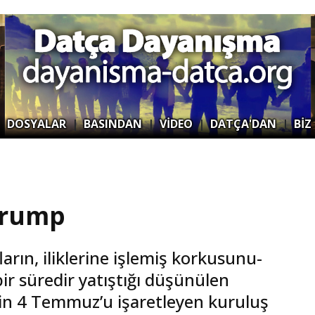
|
DOSYALAR
|
BASINDAN
|
VİDEO
|
DATÇA'DAN
|
BİZ
Trump
rın, iliklerine işlemiş korkusunu-
bir süredir yatıştığı düşünülen
nin 4 Temmuz’u işaretleyen kuruluş