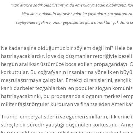
"Karl Marx'a sadık olabilirsiniz ya da Amerika'ya sadık olabilirsiniz. Ko
Mirasımız hakkında Marksist yalanlar yayanlara, çocuklarımıza
söyleyenlere gelince; onlar geçmişimize iftira atmaktan çok daha k
Ne kadar aşina olduğumuz bir söylem değil mi? Hele bell
hatırlayacaklardır. İç ve dış düşmanlar retoriğiyle beze
hergün aralıksız üstümüze boca edilen propagandayı. On
korkuttular. Bu coğrafyanın insanlarına yönelik en büy
meşrulaştırmaya çalıştılar. Emekçi direnişlerini, gençlik
kanlı darbeler tezgahlarken en popüler slogan komünizm
hatırlayacaktır ki, bu propaganda sloganın merkezi emp
militer faşist örgüler kurduran ve finanse eden Amerik
Trump emperyalistlerin ve egemen sınıfların, iliklerine 
süreçte bir süredir yatıştığı düşünülen korkusunu- Amer
kuruluş yıldönümünde, ülkelerinin kurucu başkanlarının 