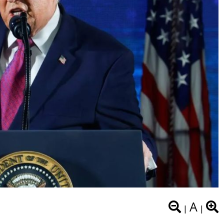
A
|
|