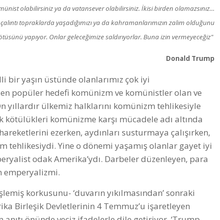
münist olabilirsiniz ya da vatansever olabilirsiniz. İkisi birden olamazsınız…
 çalıntı topraklarda yaşadığımızı ya da kahramanlarımızın zalim olduğunu
ötüsünü yapıyor. Onlar geleceğimize saldırıyorlar. Buna izin vermeyeceğiz"
Donald Trump
i bir yaşın üstünde olanlarımız çok iyi
li en popüler hedefi komünizm ve komünistler olan ve
 yıllardır ülkemiz halklarını komünizm tehlikesiyle
ük kötülükleri komünizme karşı mücadele adı altında
 hareketlerini ezerken, aydınları susturmaya çalışırken,
 tehlikesiydi. Yine o dönemi yaşamış olanlar gayet iyi
eryalist odak Amerika’ydı. Darbeler düzenleyen, para
an emperyalizmi.
işlemiş korkusunu- ‘duvarın yıkılmasından’ sonraki
ika Birleşik Devletlerinin 4 Temmuz’u işaretleyen
anıtı önünde veciz ifadelerle dile getiriyor. ‘Trump