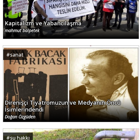
Kapitalizm ve Yabancılaşma
mahmut balpetek
#
sanat
Direnişçi Tiyatromuzun ve Medyanın Öncü
İsimlerindendi
Doğan Özgüden
#
su hakkı