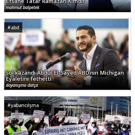
Efsane Tatar Ramazan Kimdir
mahmut balpetek
#
abd
Sol kazandı Abdul El-Sayed ABD’nin Michigan
Eyaletini fethetti
dayanışma datça
#
yabancılşma