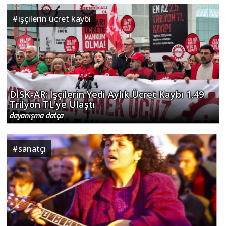
#
işçilerin ücret kaybı
DİSK-AR: İşçilerin Yedi Aylık Ücret Kaybı 1,49
Trilyon TL'ye Ulaştı
dayanışma datça
#
sanatçı