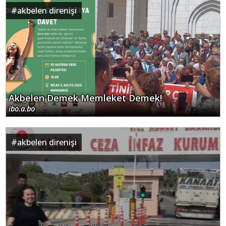
#
akbelen direnişi
Akbelen Demek Memleket Demek!
ibo.a.bo
#
akbelen direnişi