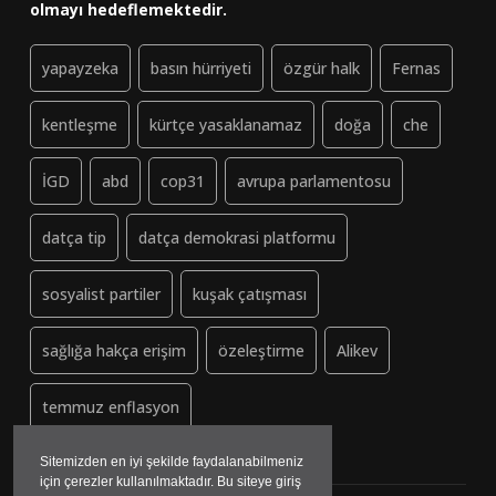
olmayı hedeflemektedir.
yapayzeka
basın hürriyeti
özgür halk
Fernas
kentleşme
kürtçe yasaklanamaz
doğa
che
İGD
abd
cop31
avrupa parlamentosu
datça tip
datça demokrasi platformu
sosyalist partiler
kuşak çatışması
sağlığa hakça erişim
özeleştirme
Alikev
temmuz enflasyon
Sitemizden en iyi şekilde faydalanabilmeniz
için çerezler kullanılmaktadır. Bu siteye giriş