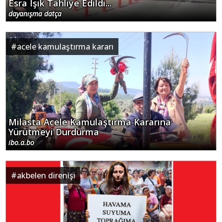
Esra Işık Tahliye Edildi...
dayanışma datça
#
acele kamulaştırma kararı
Milasta Acele Kamulaştırma Kararına
Yürütmeyi Durdurma
ibo.a.bo
#
akbelen direnişi