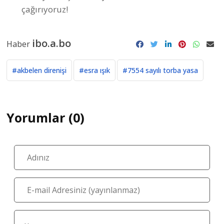
çağırıyoruz!
ibo.a.bo
Haber
#akbelen direnişi
#esra ışık
#7554 sayılı torba yasa
Yorumlar (0)