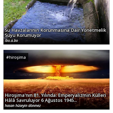
Su Havzalarının Korunmasına Dair Yönetmelik
Suyu Korumuyor
ibo.a.bo
#
hiroşima
Hiroşima'nın 81. Yılında: Emperyalizmin Külleri
Hâlâ Savruluyor 6 Ağustos 1945...
hasan hüseyin dönmez