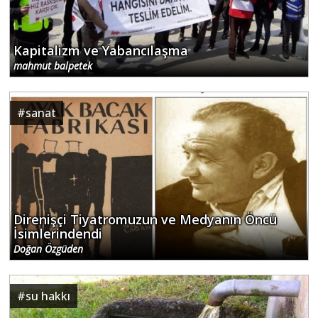
Kapitalizm ve Yabancılaşma
mahmut balpetek
#
sanat
Direnişçi Tiyatromuzun ve Medyanın Öncü
İsimlerindendi
Doğan Özgüden
#
su hakkı