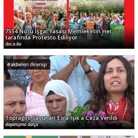
7554 No'lu İşgal Yasası Memleketin Her
tarafında Protesto Ediliyor
ibo.a.bo
#
akbelen direnişi
Toprağını Savunan Esra Işık'a Ceza Verildi
dayanışma datça