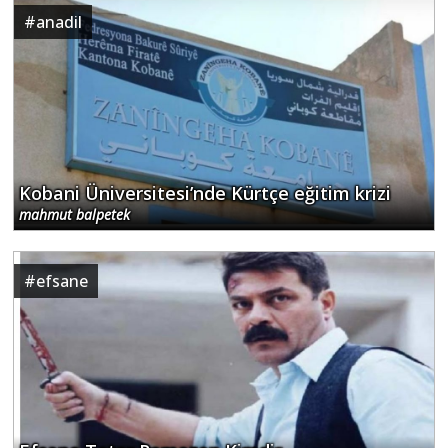
#
anadil
Kobani Üniversitesi’nde Kürtçe eğitim krizi
mahmut balpetek
#
efsane