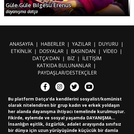
Güle Güle Bilgesu Erenus
dayanışma datça
ANASAYFA
|
HABERLER
|
YAZILAR
|
DUYURU
|
ETKİNLİK
|
DOSYALAR
|
BASINDAN
|
VİDEO
|
DATÇA'DAN
|
BİZ
|
İLETİŞİM
KATKIDA BULUNANLAR
|
PAYDAŞLAR/DESTEKÇİLER
Bu platform Datça'da kendilerini sosyalist/komünist
olarak nitelendiren bir grup kadın ve erkek yoldaşın
her alanda dayanışma ihtiyacı temelinde kurulmuştur.
Fikirde, eylemde ve sosyal yaşamda DAYANIŞMA...
İnsanlığın eşitlik, özgürlük, adalet arayışında sınıfsız
bir dünya için uzun yürüyüşünde küçücük bir damla