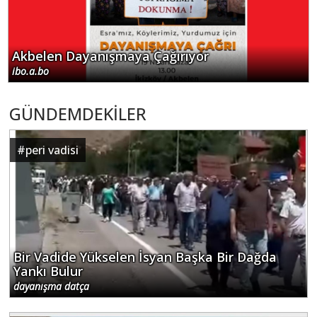
Akbelen Dayanışmaya Çağırıyor
ibo.a.bo
GÜNDEMDEKİLER
#
peri vadisi
Bir Vadide Yükselen İsyan Başka Bir Dağda
Yankı Bulur
dayanışma datça