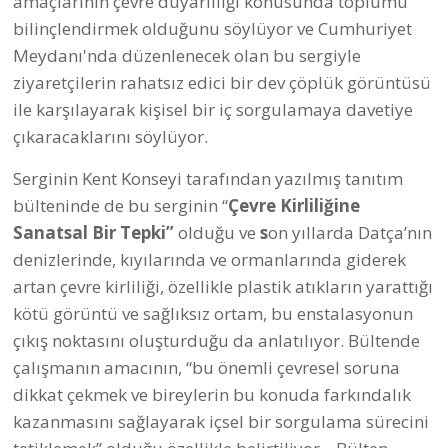
amaçlarının çevre duyarlılığı konusunda toplumu
bilinçlendirmek olduğunu söylüyor ve Cumhuriyet
Meydanı'nda düzenlenecek olan bu sergiyle
ziyaretçilerin rahatsız edici bir dev çöplük görüntüsü
ile karşılayarak kişisel bir iç sorgulamaya davetiye
çıkaracaklarını söylüyor.
Serginin Kent Konseyi tarafından yazılmış tanıtım
bülteninde de bu serginin “
Çevre Kirliliğine
Sanatsal Bir Tepki”
olduğu ve
s
on yıllarda Datça’nın
denizlerinde, kıyılarında ve ormanlarında giderek
artan çevre kirliliği, özellikle plastik atıkların yarattığı
kötü görüntü ve sağlıksız ortam, bu enstalasyonun
çıkış noktasını oluşturduğu da anlatılıyor. Bültende
çalışmanın amacının, “bu önemli çevresel soruna
dikkat çekmek ve bireylerin bu konuda farkındalık
kazanmasını sağlayarak içsel bir sorgulama sürecini