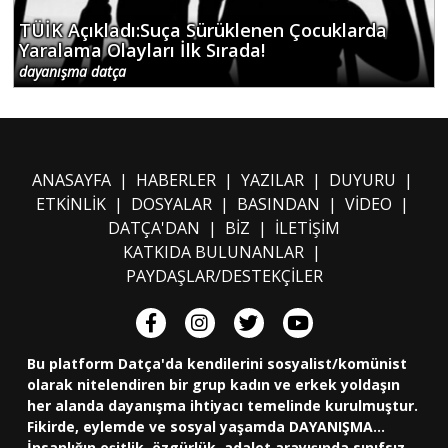
TÜİK Açıkladı:Suça Sürüklenen Çocuklarda
Yaralama Olayları İlk Sırada!
dayanışma datça
ANASAYFA
|
HABERLER
|
YAZILAR
|
DUYURU
|
ETKİNLİK
|
DOSYALAR
|
BASINDAN
|
VİDEO
|
DATÇA'DAN
|
BİZ
|
İLETİŞİM
KATKIDA BULUNANLAR
|
PAYDAŞLAR/DESTEKÇİLER
Bu platform Datça'da kendilerini sosyalist/komünist
olarak nitelendiren bir grup kadın ve erkek yoldaşın
her alanda dayanışma ihtiyacı temelinde kurulmuştur.
Fikirde, eylemde ve sosyal yaşamda DAYANIŞMA...
İnsanlığın eşitlik, özgürlük, adalet arayışında sınıfsız