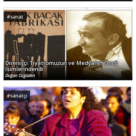
#
sanat
Direnişçi Tiyatromuzun ve Medyanın Öncü
İsimlerindendi
Doğan Özgüden
#
sanatçı