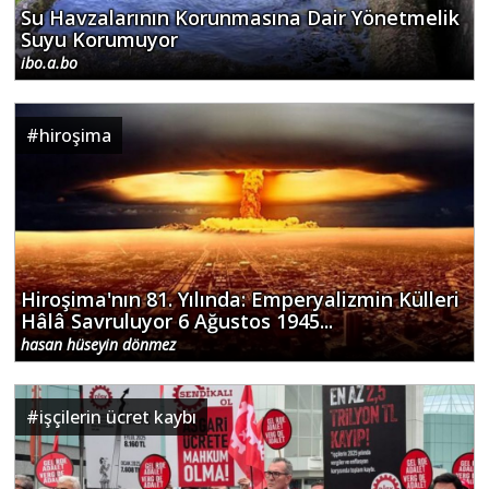
Su Havzalarının Korunmasına Dair Yönetmelik
Suyu Korumuyor
ibo.a.bo
#
hiroşima
Hiroşima'nın 81. Yılında: Emperyalizmin Külleri
Hâlâ Savruluyor 6 Ağustos 1945...
hasan hüseyin dönmez
#
işçilerin ücret kaybı