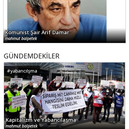
Komünist Şair Arif Damar
mahmut balpetek
GÜNDEMDEKİLER
#
yabancılşma
Kapitalizm ve Yabancılaşma
mahmut balpetek