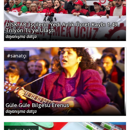
DİSK-AR: İşçilerin Yedi Aylık Ücret Kaybı 1,49
Trilyon TL'ye Ulaştı
dayanışma datça
#
sanatçı
Güle Güle Bilgesu Erenus
dayanışma datça