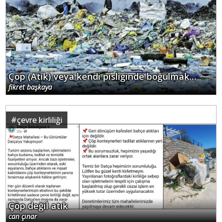
Çöp (Atık) veya kendi pisliğinde boğulmak…
fikret başkaya
#
çevre kirliliği
Çöp değil atık
can çınar