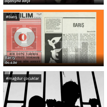
dayanışma datça
#
barış
Barış
ibo.a.bo
#
mağdur çocuklar