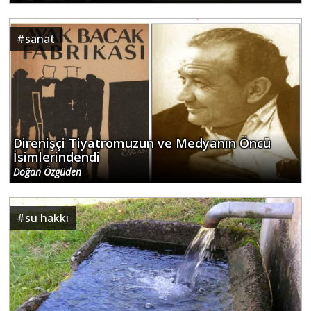
#
sanat
Direnişçi Tiyatromuzun ve Medyanın Öncü
İsimlerindendi
Doğan Özgüden
#
su hakkı