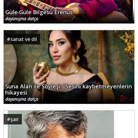
Güle Güle Bilgesu Erenus
dayanışma datça
#
sanat ve dil
Suna Alan ile Söyleşi: “Sesini kaybetmeyenlerin
hikayesi
dayanışma datça
#
şair