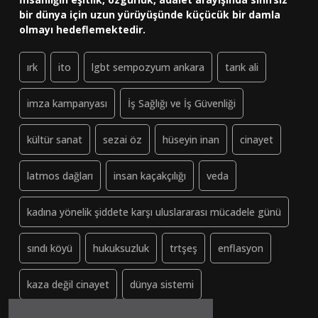
bir dünya için uzun yürüyüşünde küçücük bir damla
olmayı hedeflemektedir.
ırk
ito
lgbt sempozyum ankara
tarık ali
imza kampanyası
İş Sağlığı ve İş Güvenliği
kültür sanat
sezai öz
hüseyin inan
cinayet
latmos dağları
insan kaçakçılığı
veda
kadına yönelik şiddete karşı uluslararası mücadele günü
sındı köyü
hukuksuzluk
trtşeş
enflasyon
kaza değil cinayet
dünya sistemi