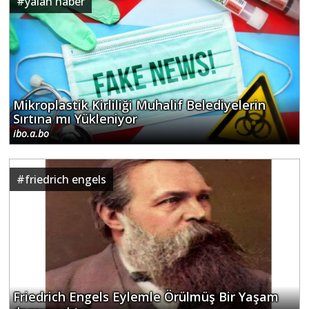
#
yalan haber
Mikroplastik Kirliliği Muhalif Belediyelerin
Sırtına mı Yükleniyor
ibo.a.bo
#
friedrich engels
Friedrich Engels Eylemle Örülmüş Bir Yaşam