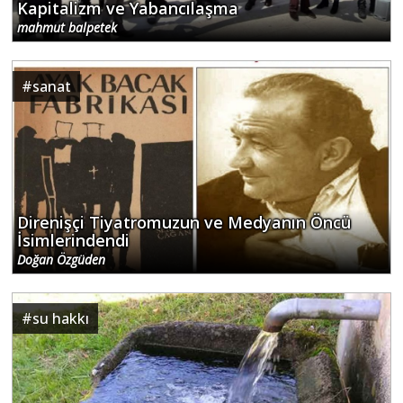
Kapitalizm ve Yabancılaşma
mahmut balpetek
#
sanat
Direnişçi Tiyatromuzun ve Medyanın Öncü
İsimlerindendi
Doğan Özgüden
#
su hakkı