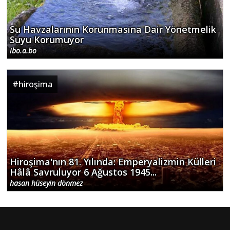
Su Havzalarının Korunmasına Dair Yönetmelik
Suyu Korumuyor
ibo.a.bo
#
hiroşima
Hiroşima'nın 81. Yılında: Emperyalizmin Külleri
Hâlâ Savruluyor 6 Ağustos 1945...
hasan hüseyin dönmez