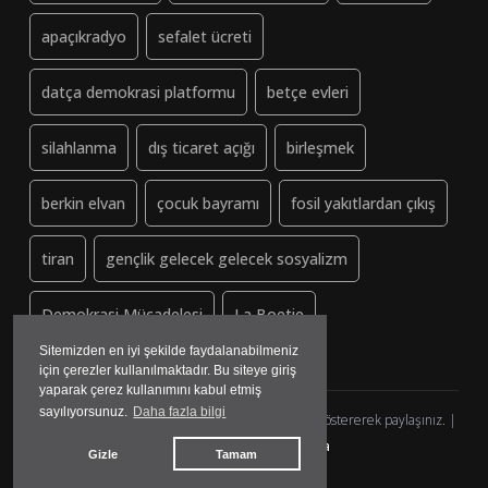
apaçıkradyo
sefalet ücreti
datça demokrasi platformu
betçe evleri
silahlanma
dış ticaret açığı
birleşmek
berkin elvan
çocuk bayramı
fosil yakıtlardan çıkış
tiran
gençlik gelecek gelecek sosyalizm
Demokrasi Mücadelesi
La Boetie
Sitemizden en iyi şekilde faydalanabilmeniz
için çerezler kullanılmaktadır. Bu siteye giriş
yaparak çerez kullanımını kabul etmiş
sayılıyorsunuz.
Daha fazla bilgi
Dayanisma-Datca.org (ↄ) Copyleft - Lütfen kaynak göstererek paylaşınız. |
yazılım&tasarım:
madmedya
Gizle
Tamam