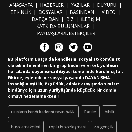
ANASAYFA
|
HABERLER
|
YAZILAR
|
DUYURU
|
ETKİNLİK
|
DOSYALAR
|
BASINDAN
|
VİDEO
|
DATÇA'DAN
|
BİZ
|
İLETİŞİM
KATKIDA BULUNANLAR
|
PAYDAŞLAR/DESTEKÇİLER
Bu platform Datça'da kendilerini sosyalist/komünist
olarak nitelendiren bir grup kadın ve erkek yoldaşın
her alanda dayanışma ihtiyacı temelinde kurulmuştur.
Fikirde, eylemde ve sosyal yaşamda DAYANIŞMA...
İnsanlığın eşitlik, özgürlük, adalet arayışında sınıfsız
bir dünya için uzun yürüyüşünde küçücük bir damla
olmayı hedeflemektedir.
ulusların kendi kaderini tayın hakkı
Patiler
bibilli
büro emekçileri
toplu iş sözleşmesi
68 gençlik