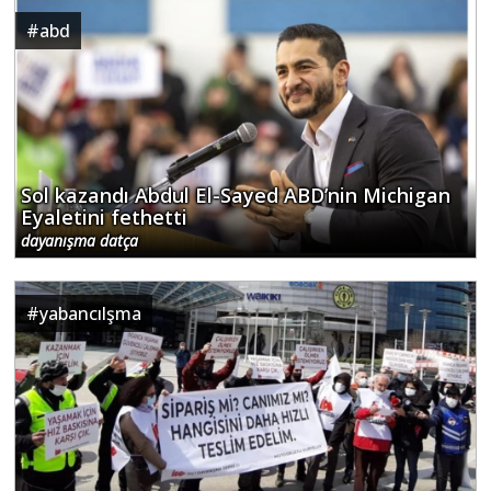
#
abd
Sol kazandı Abdul El-Sayed ABD’nin Michigan
Eyaletini fethetti
dayanışma datça
#
yabancılşma