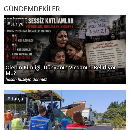
GÜNDEMDEKİLER
#
suriye
Ölenin Kimliği, Dünyanın Vicdanını Belirliyor
Mu?
hasan hüseyin dönmez
#
datça