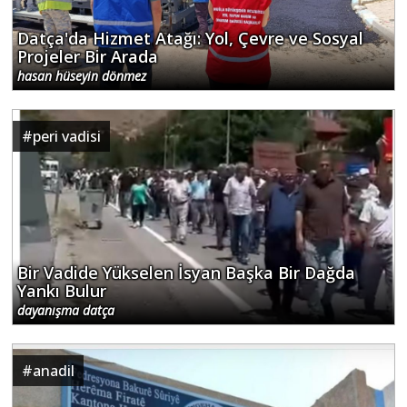
Datça'da Hizmet Atağı: Yol, Çevre ve Sosyal
Projeler Bir Arada
hasan hüseyin dönmez
#
peri vadisi
Bir Vadide Yükselen İsyan Başka Bir Dağda
Yankı Bulur
dayanışma datça
#
anadil