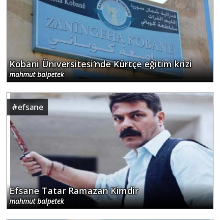
Kobani Üniversitesi’nde Kürtçe eğitim krizi
mahmut balpetek
#
efsane
Efsane Tatar Ramazan Kimdir
mahmut balpetek