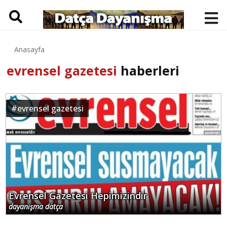
Anasayfa
evrensel gazetesi
haberleri
#
evrensel gazetesi
Evrensel Gazetesi Hepimizindir
dayanışma datça