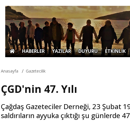
|
HABERLER
|
YAZILAR
|
DUYURU
|
ETKİNLİK
Anasayfa
Gazetecilik
ÇGD'nin 47. Yılı
Çağdaş Gazeteciler Derneği, 23 Şubat 1
saldırıların ayyuka çıktığı şu günlerde 