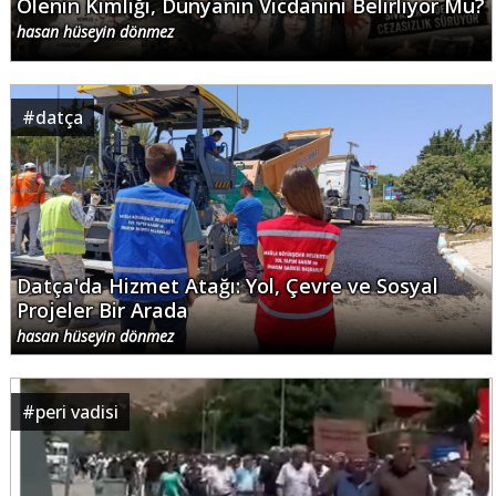
Ölenin Kimliği, Dünyanın Vicdanını Belirliyor Mu?
hasan hüseyin dönmez
#
datça
Datça'da Hizmet Atağı: Yol, Çevre ve Sosyal
Projeler Bir Arada
hasan hüseyin dönmez
#
peri vadisi