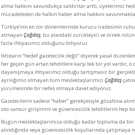
alma hakkını savundukça saldırılar arttı, üyelerimiz hede
mücadeleden de halkın haber alma hakkını savunmakta
Türkiye’nin en zor dönemlerinde kurucu iradesinin ruhu
atmayan
Çağdaş
, bu alandaki sürükleyici ve örnek rol
fazla ihtiyacımız olduğunu biliyoruz.
İktidarın “hedef gazetecilik değil” diyerek yasal düzenle
her geçen gün artan tehditlere karşı tek bir yol vardır, 
dayanışmaya ihtiyacımız olduğu tartışmasız bir gerçekt
ayrılığımız olmayan tüm meslektaşlarımızı
Çağdaş
çatıs
yürümesinde bir nefes olmaya davet ediyoruz.
Gazetecilerin sadece “haber” gerekçesiyle gözaltına alın
oto-sansür girişimini ve güvencesizlik tehditlerini hep b
Bugün meslektaşlarımıza olduğu kadar topluma da bir ça
alındığında veya güvencesizlik koşullarında çalışmaya 