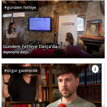
#
gündem fethiye
Gündem Fethiye Datça'da
dayanışma datça
#
özgür gazetecilik