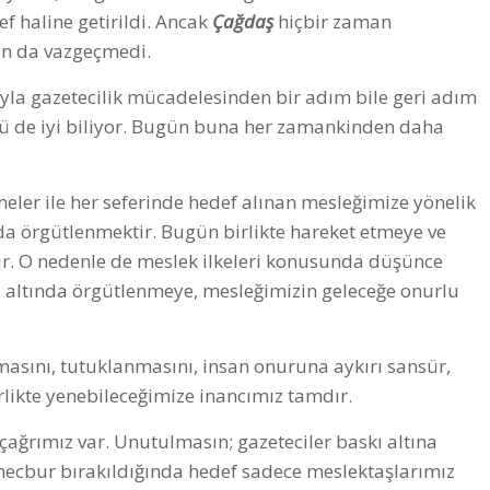
f haline getirildi. Ancak
Çağdaş
hiçbir zaman
n da vazgeçmedi.
yla gazetecilik mücadelesinden bir adım bile geri adım
ünü de iyi biliyor. Bugün buna her zamankinden daha
meler ile her seferinde hedef alınan mesleğimize yönelik
o da örgütlenmektir. Bugün birlikte hareket etmeye ve
ir. O nedenle de meslek ilkeleri konusunda düşünce
ı altında örgütlenmeye, mesleğimizin geleceğe onurlu
masını, tutuklanmasını, insan onuruna aykırı sansür,
irlikte yenebileceğimize inancımız tamdır.
ğrımız var. Unutulmasın; gazeteciler baskı altına
mecbur bırakıldığında hedef sadece meslektaşlarımız