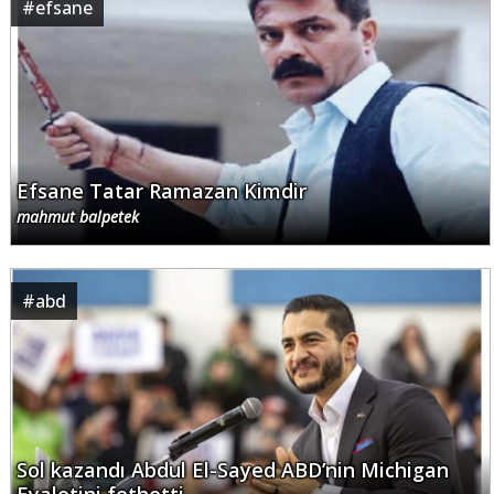
#
efsane
Efsane Tatar Ramazan Kimdir
mahmut balpetek
#
abd
Sol kazandı Abdul El-Sayed ABD’nin Michigan