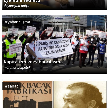
Eyaletini fethetti
dayanışma datça
#
yabancılşma
Kapitalizm ve Yabancılaşma
mahmut balpetek
#
sanat