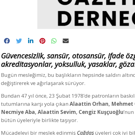
Güvencesizlik, sansür, otosansür, ifade öz
akreditasyonlar, yoksulluk, yasaklar, göza
Bugün mesleğimiz, bu başlıkların hepsinde saldırı altında
değiştirerek ve ağırlaşarak sürüyor.
Bundan 47 yıl önce, 23 Şubat 1978’de patronların baskıl
tutumlarına karşı yola çıkan
Alaattin Orhan, Mehmet 
Necmiye Aba, Alaattin Sevim, Cengiz Kuşçuoğlu
’nun
bütün üyeleriyle birlikte taşıyor.
Mücadeleyi bir meslek edinmiş
Çağdaş
üyeleri çok iyi bi