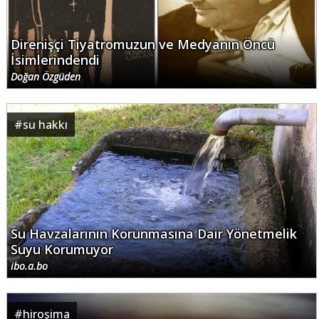
Direnişçi Tiyatromuzun ve Medyanın Öncü
İsimlerindendi
Doğan Özgüden
#
su hakkı
Su Havzalarının Korunmasına Dair Yönetmelik
Suyu Korumuyor
ibo.a.bo
#
hiroşima