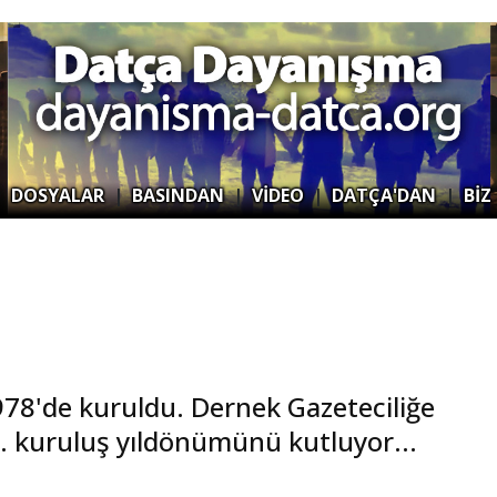
|
DOSYALAR
|
BASINDAN
|
VİDEO
|
DATÇA'DAN
|
BİZ
978'de kuruldu. Dernek Gazeteciliğe
47. kuruluş yıldönümünü kutluyor...