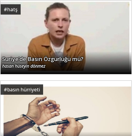
#
hatş
Suriye’de Basın Özgürlüğü mü?
hasan hüseyin dönmez
#
basın hürriyeti