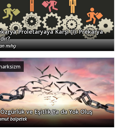
ekarya Proletaryaya Karşı (I): Prekarya
dir?
an mıhçı
marksizm
 Özgürlük ve Eşitlik Ya da Yok Oluş
mut balpetek