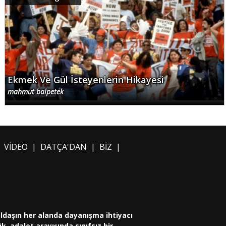
Ekmek Ve Gül İsteyenlerin Hikayesi
mahmut balpetek
|
VİDEO
|
DATÇA'DAN
|
BİZ
|
oldaşın her alanda dayanışma ihtiyacı
, adalet arayışında sınıfsız bir