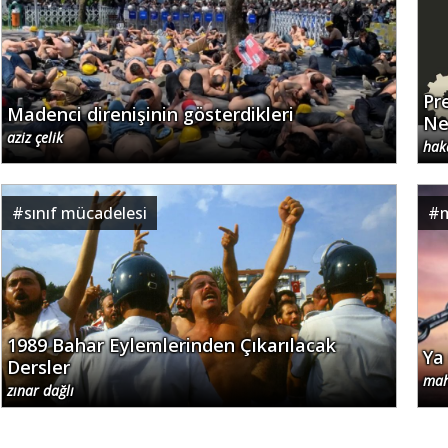
Pr
Madenci direnişinin gösterdikleri
Ne
aziz çelik
hak
#
sınıf mücadelesi
#
1989 Bahar Eylemlerinden Çıkarılacak
Ya
Dersler
mah
zınar dağlı