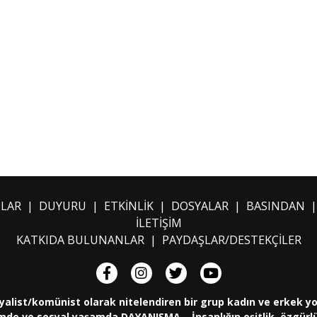
ILAR
|
DUYURU
|
ETKİNLİK
|
DOSYALAR
|
BASINDAN
İLETİŞİM
KATKIDA BULUNANLAR
|
PAYDAŞLAR/DESTEKÇİLER
yalist/komünist olarak nitelendiren bir grup kadın ve erkek y
de ve sosyal yaşamda DAYANIŞMA... İnsanlığın eşitlik, özgürlük