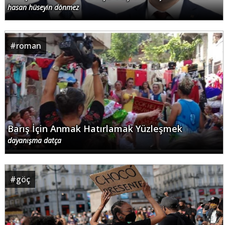
hasan hüseyin dönmez
#
roman
Barış İçin Anmak Hatırlamak Yüzleşmek
dayanışma datça
#
göç