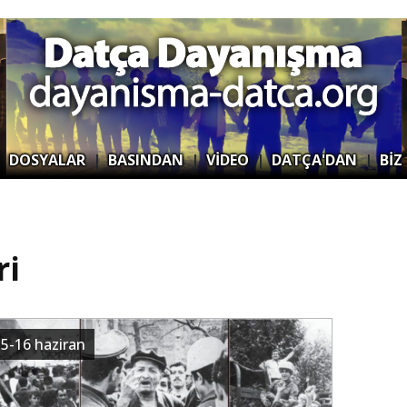
|
DOSYALAR
|
BASINDAN
|
VİDEO
|
DATÇA'DAN
|
BİZ
ri
15-16 haziran