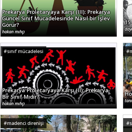
Prekarya Proletaryaya Karşı (III): Prekarya
Güncel Sınıf Mücadelesinde Nasıl bir İşlev
15
Görür?
day
hakan mıhçı
#
sınıf mücadelesi
#
m
Prekarya Proletaryaya Karşı (II): Prekarya
Ho
Bir Sınıf Mıdır?
tan
hakan mıhçı
#
madenci direnişi
#
s