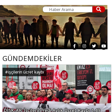
GÜNDEMDEKİLER
#
işçilerin ücret kaybı
DİSK-AR: İşçilerin Yedi Aylık Ücret Kaybı 1,49