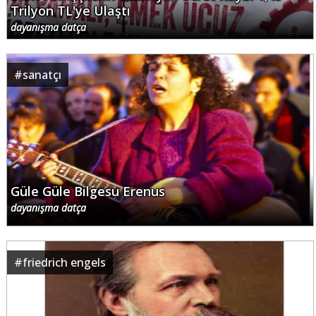
Trilyon TL'ye Ulaştı
dayanışma datça
#
sanatçı
Güle Güle Bilgesu Erenus
dayanışma datça
#
friedrich engels