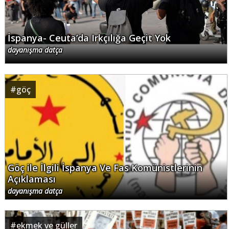
İspanya- Ceuta’da Irkçılığa Geçit Yok
dayanışma datça
#
göç
Göç ile İlgili İspanya Ve Fas Komünistlerinin
Açıklaması
dayanışma datça
#
ekmek ve güller