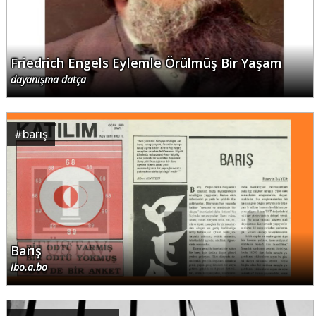
Friedrich Engels Eylemle Örülmüş Bir Yaşam
dayanışma datça
#
barış
Barış
ibo.a.bo