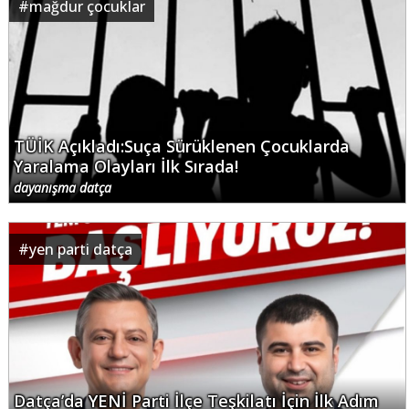
#
mağdur çocuklar
TÜİK Açıkladı:Suça Sürüklenen Çocuklarda
Yaralama Olayları İlk Sırada!
dayanışma datça
#
yen parti datça
Datça’da YENİ Parti İlçe Teşkilatı İçin İlk Adım