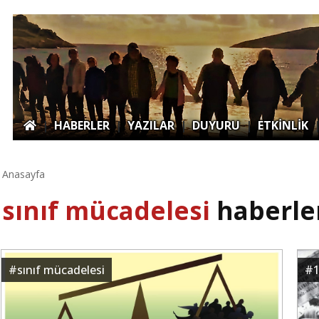
|
HABERLER
|
YAZILAR
|
DUYURU
|
ETKİNLİK
Anasayfa
sınıf mücadelesi
haberle
#
sınıf mücadelesi
#