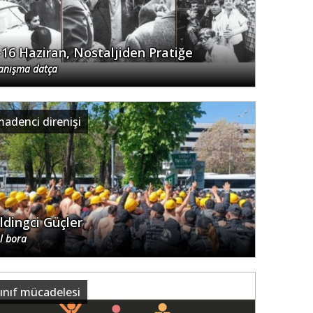
-16 Haziran, Nostaljiden Pratiğe
anışma datça
adenci direnişi
ldingci Güçler
ıl bora
ınıf mücadelesi