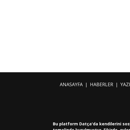
ANASAYFA
|
HABERLER
|
YAZ
Bu platform Datça'da kendilerini sos
temelinde kurulmuştur. Fikirde, eylem