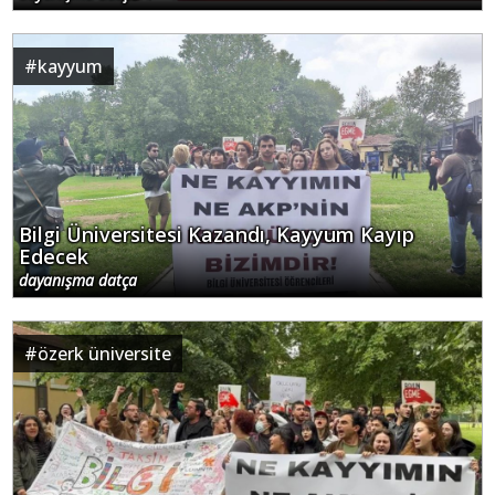
#
kayyum
Bilgi Üniversitesi Kazandı, Kayyum Kayıp
Edecek
dayanışma datça
#
özerk üniversite