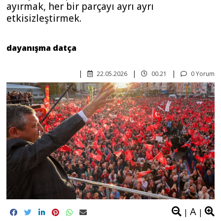
ayırmak, her bir parçayı ayrı ayrı
etkisizleştirmek.
dayanışma datça
22.05.2026
00.21
0 Yorum
A
|
|