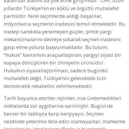
kalan dar alanını da yok etme girişimidir. CHP, uzun
yıllardır Türkiye’nin en köklü ve örgütlü muhalefet
partisidir. Yerel seçimlerde aldığı başarılar,
milyonlarca seçmenin iradesini temsil etmektedir. Bu
iradeyi sandıkta yenemeyen güçler, şimdi yargı
mekanizmalarını devreye sokarak seçmen iradesini
gasp etme yoluna başvurmaktadır. Bu tutum,
“hukuk” kavramını araçsallaştıran, yargıyı siyasi bir
sopaya dönüştüren bir zihniyetin ürünüdür.
Hukukun siyasallaştırılması, sadece bugünkü
muhalefeti değil, Türkiye’nin gelecekteki tüm
demokratik rekabetini zehirlemektedir.
Tarih boyunca otoriter rejimler, rıza üretemedikleri
noktalarda zor aygıtlarına sarılmıştır. Bugün de
benzer bir tabloyla karşı karşıyayız. Seçmen
nezdinde yeterince ikna edici olamayanlar, mahkeme