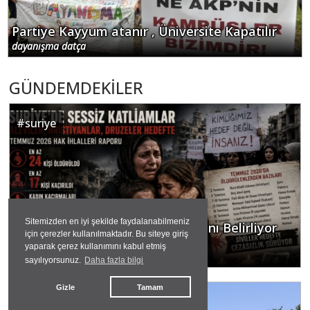
Partiye Kayyum atanır , Üniversite Kapatılır
dayanışma datça
GÜNDEMDEKİLER
#
suriye
Sitemizden en iyi şekilde faydalanabilmeniz
Ölenin Kimliği, Dünyanın Vicdanını Belirliyor
için çerezler kullanılmaktadır. Bu siteye giriş
Mu?
yaparak çerez kullanımını kabul etmiş
hasan hüseyin dönmez
sayılıyorsunuz.
Daha fazla bilgi
Gizle
Tamam
#
datça