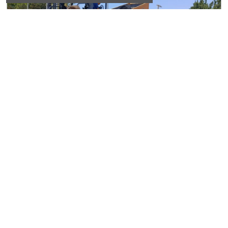
Datça'da Hizmet Atağı: Yol, Çevre ve Sosyal
Projeler Bir Arada
hasan hüseyin dönmez
#
peri vadisi
Bir Vadide Yükselen İsyan Başka Bir Dağda
Yankı Bulur
dayanışma datça