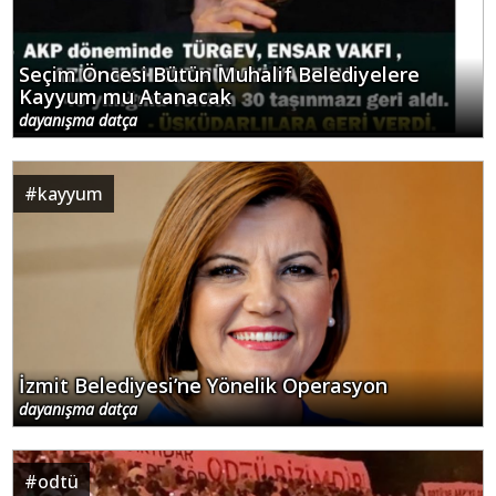
Seçim Öncesi Bütün Muhalif Belediyelere
Kayyum mu Atanacak
dayanışma datça
#
kayyum
İzmit Belediyesi’ne Yönelik Operasyon
dayanışma datça
#
odtü