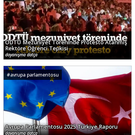
ODTÜ Mezuniyet Töreninde Protesto Atanmış
Rektöre Öğrenci Tepkisi
dayanışma datça
#
avrupa parlamentosu
Avrupa Parlamentosu 2025 Türkiye Raporu
dayanışma datça