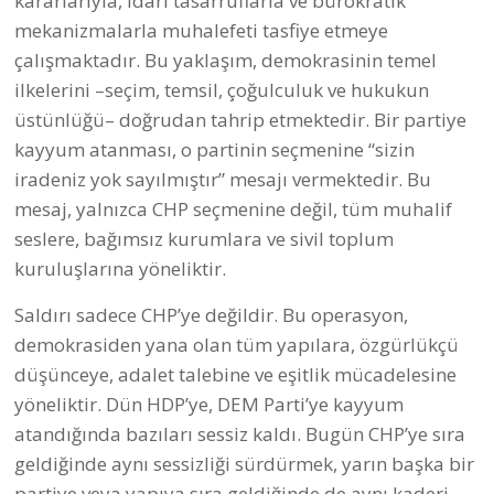
kararlarıyla, idari tasarruflarla ve bürokratik
mekanizmalarla muhalefeti tasfiye etmeye
çalışmaktadır. Bu yaklaşım, demokrasinin temel
ilkelerini –seçim, temsil, çoğulculuk ve hukukun
üstünlüğü– doğrudan tahrip etmektedir. Bir partiye
kayyum atanması, o partinin seçmenine “sizin
iradeniz yok sayılmıştır” mesajı vermektedir. Bu
mesaj, yalnızca CHP seçmenine değil, tüm muhalif
seslere, bağımsız kurumlara ve sivil toplum
kuruluşlarına yöneliktir.
Saldırı sadece CHP’ye değildir. Bu operasyon,
demokrasiden yana olan tüm yapılara, özgürlükçü
düşünceye, adalet talebine ve eşitlik mücadelesine
yöneliktir. Dün HDP’ye, DEM Parti’ye kayyum
atandığında bazıları sessiz kaldı. Bugün CHP’ye sıra
geldiğinde aynı sessizliği sürdürmek, yarın başka bir
partiye veya yapıya sıra geldiğinde de aynı kaderi