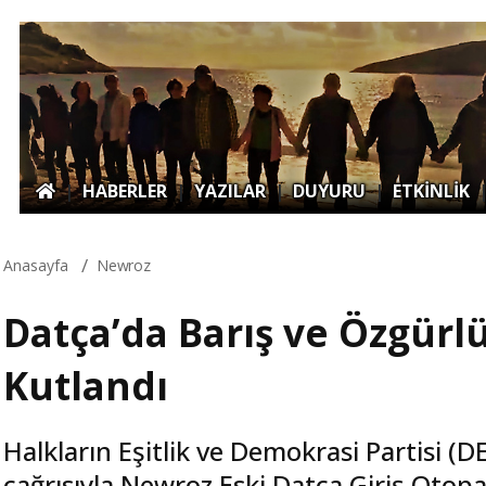
|
HABERLER
|
YAZILAR
|
DUYURU
|
ETKİNLİK
Anasayfa
Newroz
Datça’da Barış ve Özgürl
Kutlandı
Halkların Eşitlik ve Demokrasi Partisi 
çağrısıyla Newroz Eski Datça Giriş Otop