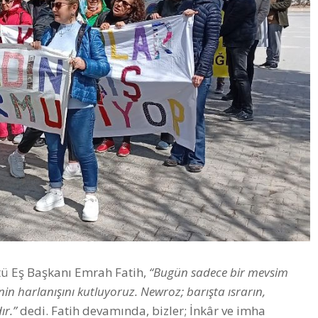
tü Eş Başkanı Emrah Fatih,
“Bugün sadece bir mevsim
nin harlanışını kutluyoruz. Newroz; barışta ısrarın,
ır.”
dedi. Fatih devamında, bizler; İnkâr ve imha