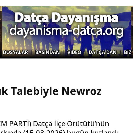
|
DOSYALAR
|
BASINDAN
|
VİDEO
|
DATÇA'DAN
|
BİZ
ük Talebiyle Newroz
(DEM PARTİ) Datça İlçe Örütütü’nün
arkında (15.03.2026) bugün kutlandı.