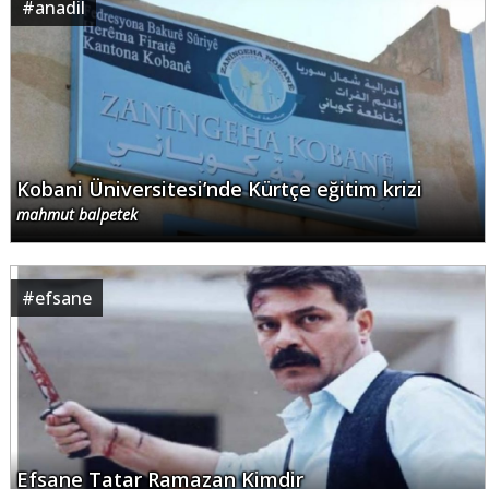
#
anadil
Kobani Üniversitesi’nde Kürtçe eğitim krizi
mahmut balpetek
#
efsane
Efsane Tatar Ramazan Kimdir