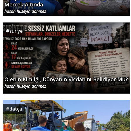
Mercek Altında
hasan hüseyin dönmez
#
suriye
Ölenin Kimliği, Dünyanın Vicdanını Belirliyor Mu?
hasan hüseyin dönmez
#
datça