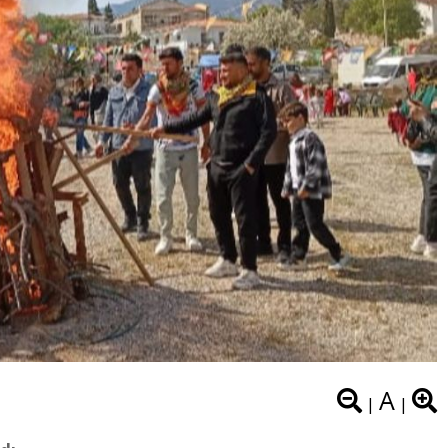
A
|
|