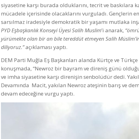
siyasetine karşı burada olduklarını, tecrit ve baskılara ka
mücadele içerisinde olacaklarını vurguladı. Gençlerin en
sarsılmaz iradesiyle demokratik bir yaşamı mutlaka inş
PYD
Eşbaşkanlık Konseyi Üyesi Salih Muslim
’i anarak,
“
ömrü
yürümekte olan bir an bile tereddüt etmeyen Salih Müslim’in 
diliyoruz.”
açıklaması yaptı.
DEM Parti Muğla Eş Başkanları alanda Kürtçe ve Türkçe
konuşmada, “Newroz bir bayram ve direniş günü olduğun
ve imha siyasetine karşı direnişin senbolüdür dedi. Yakı
Devamında Macit, yakılan Newroz ateşinin barış ve dem
devam edeceğine vurgu yaptı.