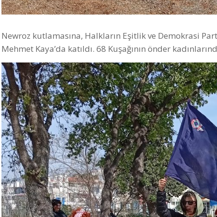
Newroz kutlamasına, Halkların Eşitlik ve Demokrasi Part
Mehmet Kaya’da katıldı. 68 Kuşağının önder kadınlarınd