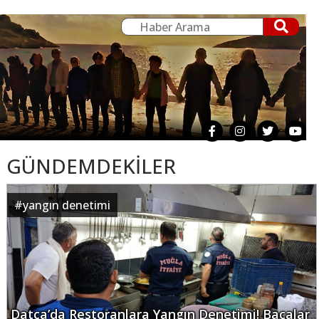
GÜNDEMDEKİLER
#
yangın denetimi
Datça’da Restoranlara Yangın Denetimi! Bacalar