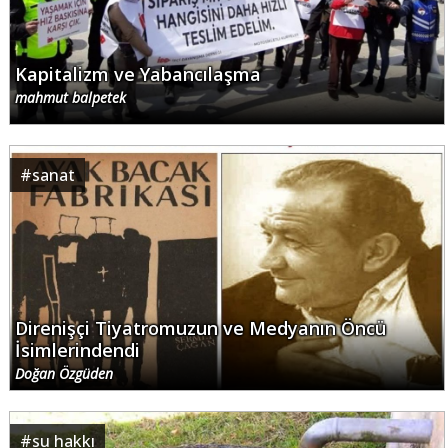
Kapitalizm ve Yabancılaşma
mahmut balpetek
#
sanat
Direnişçi Tiyatromuzun ve Medyanın Öncü
İsimlerindendi
Doğan Özgüden
#
su hakkı