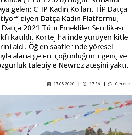
ya gelen; CHP Kadın Kolları, TİP Datça
İstiyor” diyen Datça Kadın Platformu,
 Datça 2021 Tüm Emekliler Sendikası,
 katıldı. Kortej halinde yürüyen kitle
rini aldı. Öğlen saatlerinde yöresel
larıyla alana gelen, çoğunluğunu genç ve
özgürlük talebiyle Newroz ateşini yaktı.
15.03.2026
17.56
0 Yorum