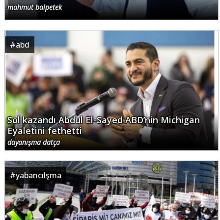
mahmut balpetek
#
abd
Sol kazandı Abdul El-Sayed ABD’nin Michigan
Eyaletini fethetti
dayanışma datça
#
yabancılşma