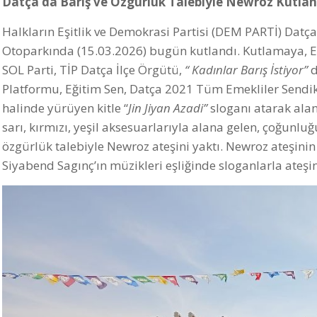
Datça’da Barış ve Özgürlük Talebiyle Newroz Kutlan
Halkların Eşitlik ve Demokrasi Partisi (DEM PARTİ) Datça
Otoparkında (15.03.2026) bugün kutlandı. Kutlamaya, Es
SOL Parti, TİP Datça İlçe Örgütü,
“ Kadınlar Barış İstiyor”
d
Platformu, Eğitim Sen, Datça 2021 Tüm Emekliler Sendik
halinde yürüyen kitle “
Jin Jiyan Azadi”
sloganı atarak aland
sarı, kırmızı, yeşil aksesuarlarıyla alana gelen, çoğunlu
özgürlük talebiyle Newroz ateşini yaktı. Newroz ateşini
Siyabend Sagınç’ın müzikleri eşliğinde sloganlarla ateşin