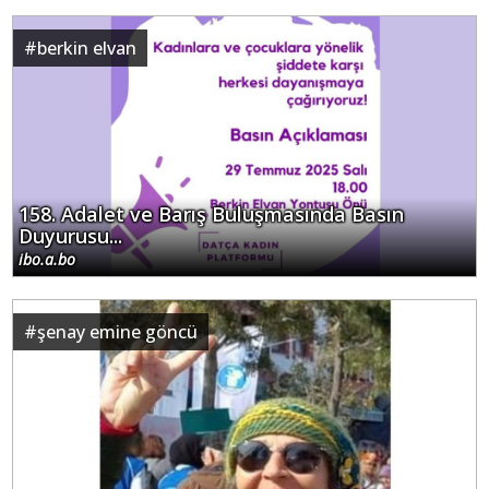
#
berkin elvan
158. Adalet ve Barış Buluşmasında Basın
Duyurusu...
ibo.a.bo
#
şenay emine göncü