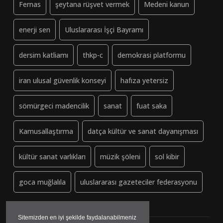
Fernas
şeytana rüşvet vermek
Medeni kanun
enerji sen
Uluslararası İşçi Bayramı
dersim katliamı
thkp-c
demokrasi platformu
iran ulusal güvenlik konseyi
hafıza yetersiz
sömürgeci madencilik
sanat
fuat saka
Kamusallaştırma
datça kültür ve sanat dayanışması
kültür sanat varlıkları
müzik şöleni
sol kibir
goca muğlalıla
uluslararası gazeteciler federasyonu
Sitemizden en iyi şekilde faydalanabilmeniz