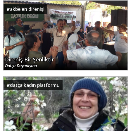
#
akbelen direnişi
Direniş Bir Şenliktir
Datça Dayanışma
#
datça kadın platformu