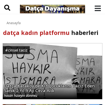
Anasayfa
datça kadın platformu
haberleri
#
cinsel taciz
Datça Karaköy’de Kız Çocuklarını Taciz Eden
Sanık 2 Yıl 9 Ay Ceza Aldı
hasan hüseyin dönmez