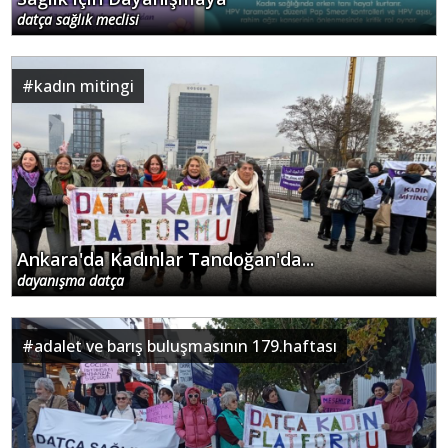
datça sağlık meclisi
#
kadın mitingi
Ankara'da Kadınlar Tandoğan'da...
dayanışma datça
#
adalet ve barış buluşmasının 179.haftası