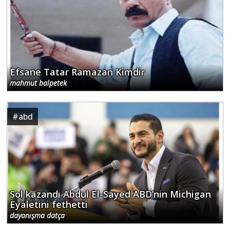
Efsane Tatar Ramazan Kimdir
mahmut balpetek
#
abd
Sol kazandı Abdul El-Sayed ABD’nin Michigan
Eyaletini fethetti
dayanışma datça