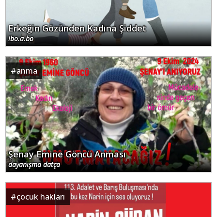
Erkeğin Gözünden Kadına Şiddet
ibo.a.bo
#
anma
Şenay Emine Göncü Anması
dayanışma datça
#
çocuk hakları