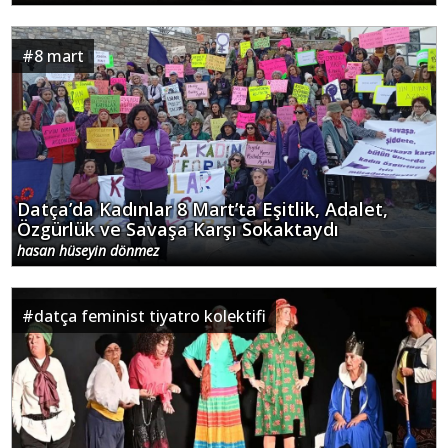
#
8 mart
Datça’da Kadınlar 8 Mart’ta Eşitlik, Adalet,
Özgürlük ve Savaşa Karşı Sokaktaydı
hasan hüseyin dönmez
#
datça feminist tiyatro kolektifi