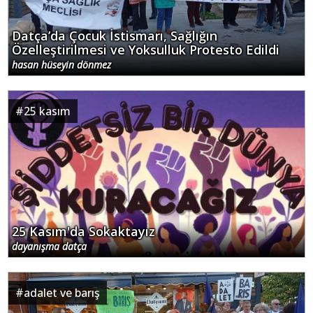
Datça’da Çocuk İstismarı, Sağlığın
Özelleştirilmesi ve Yoksulluk Protesto Edildi
hasan hüseyin dönmez
#
25 kasım
25 Kasım'da Sokaktayız
dayanışma datça
#
adalet ve barış