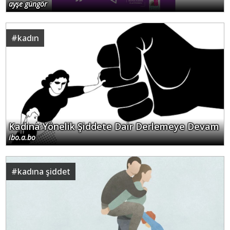
ayşe güngör
#
kadın
Kadına Yönelik Şiddete Dair Derlemeye Devam
ibo.a.bo
#
kadına şiddet