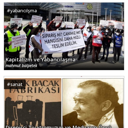
#
yabancılşma
Kapitalizm ve Yabancılaşma
mahmut balpetek
#
sanat
Direnişçi Tiyatromuzun ve Medyanın Öncü