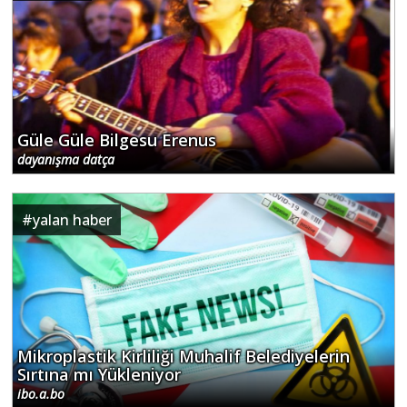
Güle Güle Bilgesu Erenus
dayanışma datça
#
yalan haber
Mikroplastik Kirliliği Muhalif Belediyelerin
Sırtına mı Yükleniyor
ibo.a.bo