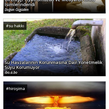
İsimlerindendi
Doğan Özgüden
#
su hakkı
Su Havzalarının Korunmasına Dair Yönetmelik
Suyu Korumuyor
ibo.a.bo
#
hiroşima