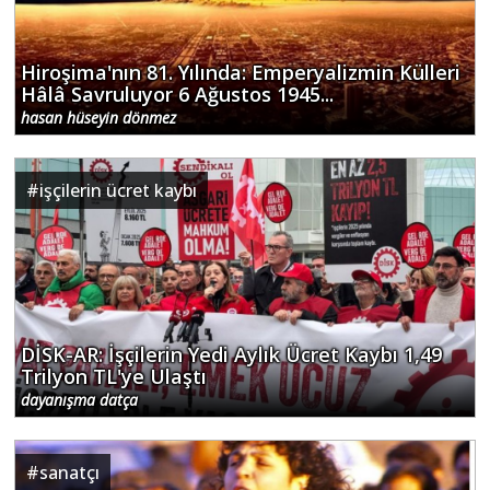
Hiroşima'nın 81. Yılında: Emperyalizmin Külleri
Hâlâ Savruluyor 6 Ağustos 1945...
hasan hüseyin dönmez
#
işçilerin ücret kaybı
DİSK-AR: İşçilerin Yedi Aylık Ücret Kaybı 1,49
Trilyon TL'ye Ulaştı
dayanışma datça
#
sanatçı