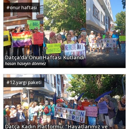
#
onur haftası
Datça'da Onur Haftası Kutlandı
hasan hüseyin dönmez
#
12.yargı paketi
Datça Kadın Platformu: "Hayatlarımız ve