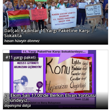
Datçalı Kadınlar 11.Yargı Paketine Karşı
Sokakta
hasan hüseyin dönmez
#
11.yargı paketi
28 Ekim Salı 17.00'de Berkin Elvan Yontusu
Önündeyiz...
dayanışma datça