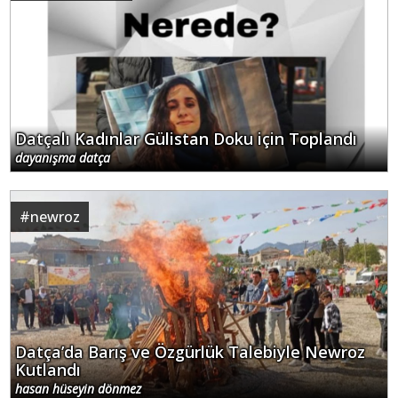
Datçalı Kadınlar Gülistan Doku için Toplandı
dayanışma datça
#
newroz
Datça’da Barış ve Özgürlük Talebiyle Newroz
Kutlandı
hasan hüseyin dönmez