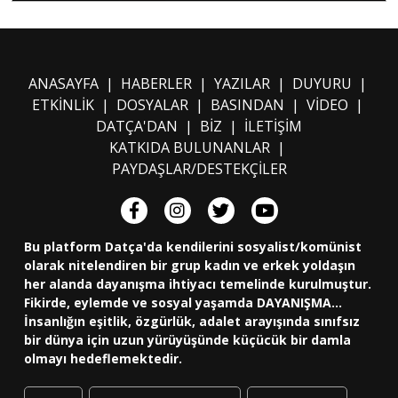
ANASAYFA
|
HABERLER
|
YAZILAR
|
DUYURU
|
ETKİNLİK
|
DOSYALAR
|
BASINDAN
|
VİDEO
|
DATÇA'DAN
|
BİZ
|
İLETİŞİM
KATKIDA BULUNANLAR
|
PAYDAŞLAR/DESTEKÇİLER
Bu platform Datça'da kendilerini sosyalist/komünist
olarak nitelendiren bir grup kadın ve erkek yoldaşın
her alanda dayanışma ihtiyacı temelinde kurulmuştur.
Fikirde, eylemde ve sosyal yaşamda DAYANIŞMA...
İnsanlığın eşitlik, özgürlük, adalet arayışında sınıfsız
bir dünya için uzun yürüyüşünde küçücük bir damla
olmayı hedeflemektedir.