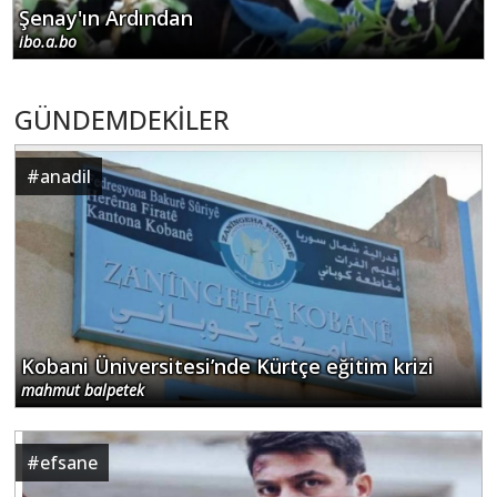
Şenay'ın Ardından
ibo.a.bo
GÜNDEMDEKİLER
#
anadil
Kobani Üniversitesi’nde Kürtçe eğitim krizi
mahmut balpetek
#
efsane