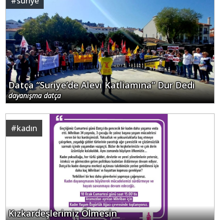
#
suriye
Datça “Suriye’de Alevi Katliamına” Dur Dedi
dayanışma datça
#
kadın
Kızkardeşlerimiz Ölmesin