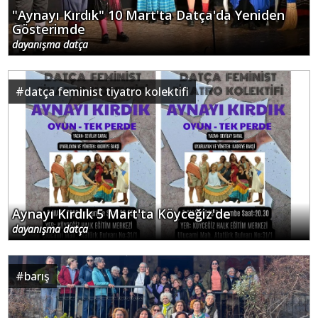
"Aynayı Kırdık" 10 Mart'ta Datça'da Yeniden
Gösterimde
dayanışma datça
#
datça feminist tiyatro kolektifi
Aynayı Kırdık 5 Mart'ta Köyceğiz'de
dayanışma datça
#
barış