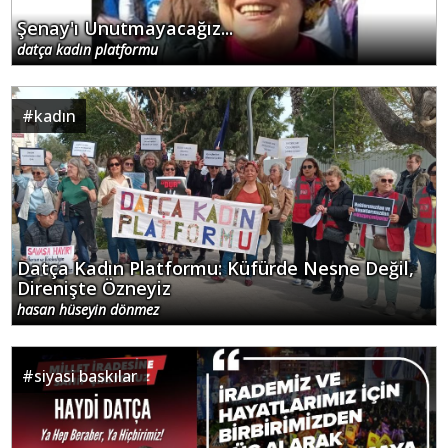
Şenay'ı Unutmayacağız...
datça kadın platformu
#
kadın
Datça Kadın Platformu: Küfürde Nesne Değil,
Direnişte Özneyiz
hasan hüseyin dönmez
#
siyasi baskılar