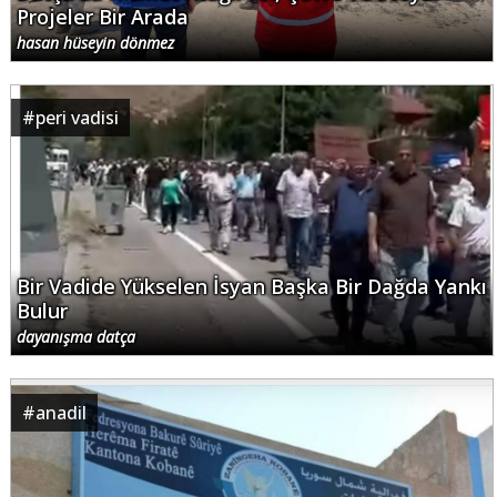
Projeler Bir Arada
hasan hüseyin dönmez
#
peri vadisi
Bir Vadide Yükselen İsyan Başka Bir Dağda Yankı
Bulur
dayanışma datça
#
anadil