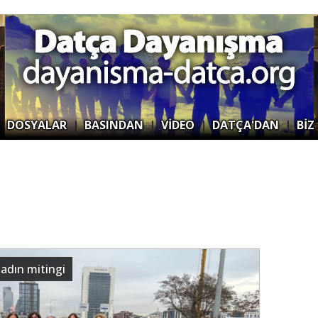
|
DOSYALAR
|
BASINDAN
|
VİDEO
|
DATÇA'DAN
|
BİZ
adın mitingi