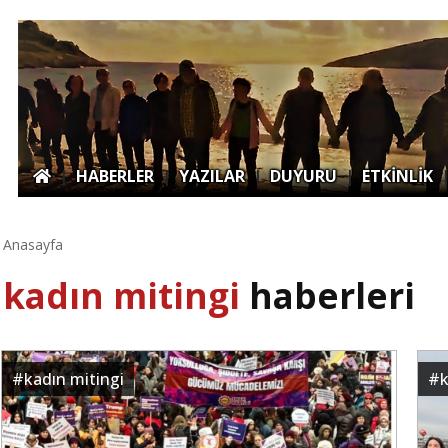
|
HABERLER
|
YAZILAR
|
DUYURU
|
ETKİNLİK
Anasayfa
kadın mitingi
haberleri
#
kadın mitingi
#
k