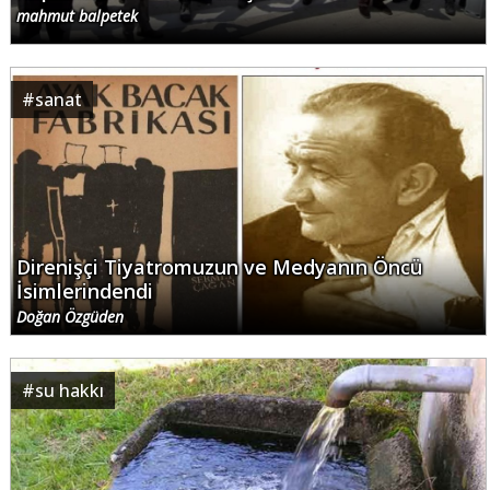
mahmut balpetek
#
sanat
Direnişçi Tiyatromuzun ve Medyanın Öncü
İsimlerindendi
Doğan Özgüden
#
su hakkı