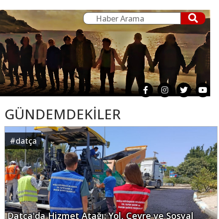
GÜNDEMDEKİLER
#
datça
Datça'da Hizmet Atağı: Yol, Çevre ve Sosyal