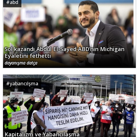
#
abd
Sol kazandı Abdul El-Sayed ABD’nin Michigan
Eyaletini fethetti
dayanışma datça
#
yabancılşma
Kapitalizm ve Yabancılaşma