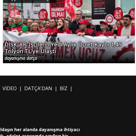
DİSK-AR: İşçilerin Yedi Aylık Ücret Kaybı 1,49
Trilyon TL'ye Ulaştı
dayanışma datça
|
VİDEO
|
DATÇA'DAN
|
BİZ
|
oldaşın her alanda dayanışma ihtiyacı
, adalet arayışında sınıfsız bir