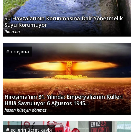
Su Havzalarının Korunmasına Dair Yönetmelik
Suyu Korumuyor
ibo.a.bo
#
hiroşima
Hiroşima'nın 81. Yılında: Emperyalizmin Külleri
Hâlâ Savruluyor 6 Ağustos 1945...
hasan hüseyin dönmez
#
işçilerin ücret kaybı