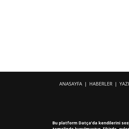
ANASAYFA
|
HABERLER
|
YAZ
Bu platform Datça'da kendilerini sos
temelinde kurulmuştur. Fikirde, eylem