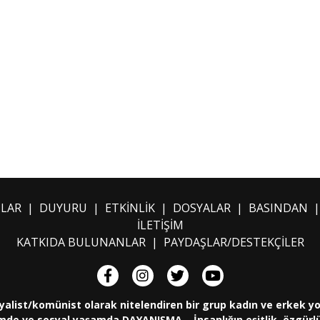
ILAR
|
DUYURU
|
ETKİNLİK
|
DOSYALAR
|
BASINDAN
İLETİŞİM
KATKIDA BULUNANLAR
|
PAYDAŞLAR/DESTEKÇİLER
yalist/komünist olarak nitelendiren bir grup kadın ve erkek y
de ve sosyal yaşamda DAYANIŞMA... İnsanlığın eşitlik, özgürlük