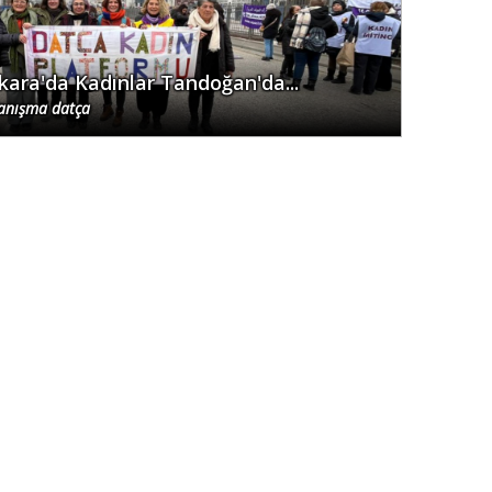
kara'da Kadınlar Tandoğan'da...
anışma datça