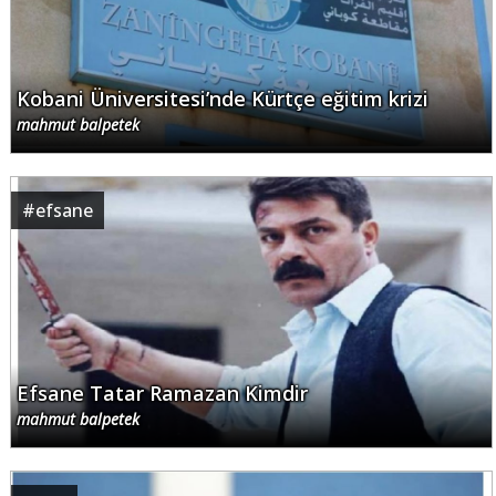
Kobani Üniversitesi’nde Kürtçe eğitim krizi
mahmut balpetek
#
efsane
Efsane Tatar Ramazan Kimdir
mahmut balpetek