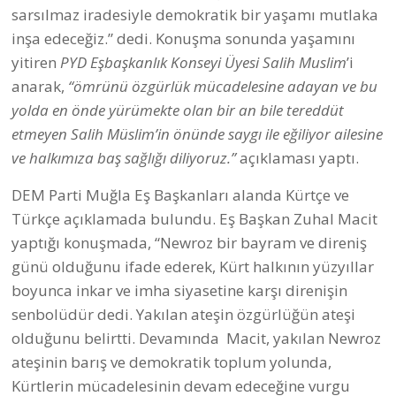
sarsılmaz iradesiyle demokratik bir yaşamı mutlaka
inşa edeceğiz.” dedi. Konuşma sonunda yaşamını
yitiren
PYD
Eşbaşkanlık Konseyi Üyesi Salih Muslim
’i
anarak,
“
ömrünü özgürlük mücadelesine adayan ve bu
yolda en önde yürümekte olan bir an bile tereddüt
etmeyen Salih Müslim’in önünde saygı ile eğiliyor ailesine
ve halkımıza baş sağlığı diliyoruz.”
açıklaması yaptı.
DEM Parti Muğla Eş Başkanları alanda Kürtçe ve
Türkçe açıklamada bulundu. Eş Başkan Zuhal Macit
yaptığı konuşmada, “Newroz bir bayram ve direniş
günü olduğunu ifade ederek, Kürt halkının yüzyıllar
boyunca inkar ve imha siyasetine karşı direnişin
senbolüdür dedi. Yakılan ateşin özgürlüğün ateşi
olduğunu belirtti. Devamında Macit, yakılan Newroz
ateşinin barış ve demokratik toplum yolunda,
Kürtlerin mücadelesinin devam edeceğine vurgu