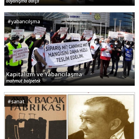
dayanışma datça
#
yabancılşma
Kapitalizm ve Yabancılaşma
mahmut balpetek
#
sanat