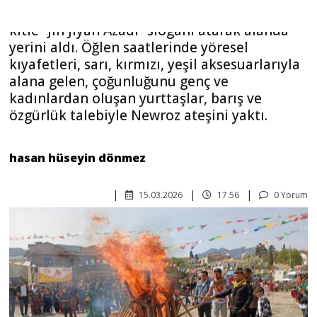
HBVK Vakfı katıldı. Kortej halinde yürüyen
kitle “Jin Jiyan Azadi” sloganı atarak alanda
yerini aldı. Öğlen saatlerinde yöresel
kıyafetleri, sarı, kırmızı, yeşil aksesuarlarıyla
alana gelen, çoğunluğunu genç ve
kadınlardan oluşan yurttaşlar, barış ve
özgürlük talebiyle Newroz ateşini yaktı.
hasan hüseyin dönmez
15.03.2026
17.56
0 Yorum