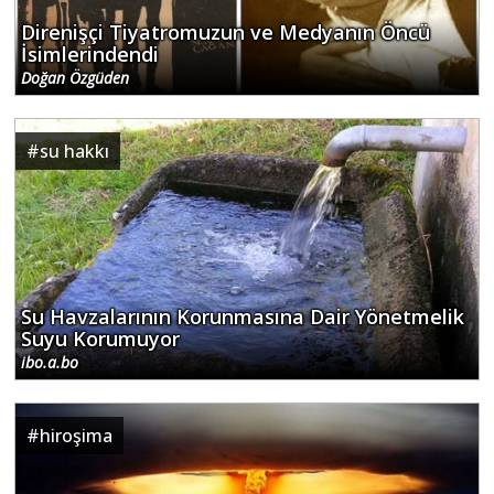
Direnişçi Tiyatromuzun ve Medyanın Öncü
İsimlerindendi
Doğan Özgüden
#
su hakkı
Su Havzalarının Korunmasına Dair Yönetmelik
Suyu Korumuyor
ibo.a.bo
#
hiroşima