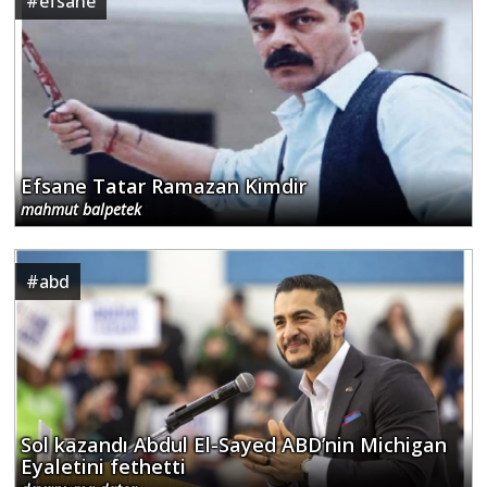
#
efsane
Efsane Tatar Ramazan Kimdir
mahmut balpetek
#
abd
Sol kazandı Abdul El-Sayed ABD’nin Michigan
Eyaletini fethetti