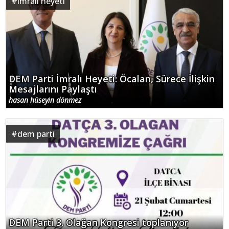
#
imralı heyeti
DEM Parti İmralı Heyeti: Öcalan, Sürece İlişkin
Mesajlarını Paylaştı
hasan hüseyin dönmez
#
dem parti
DEM Parti 3. Olağan Kongresi toplanıyor