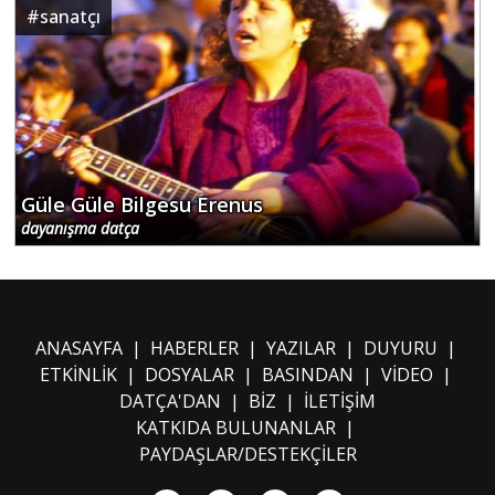
#
sanatçı
Güle Güle Bilgesu Erenus
dayanışma datça
Sitemizden en iyi şekilde faydalanabilmeniz
için çerezler kullanılmaktadır. Bu siteye giriş
yaparak çerez kullanımını kabul etmiş
sayılıyorsunuz.
Daha fazla bilgi
ANASAYFA
|
HABERLER
|
YAZILAR
|
DUYURU
|
ETKİNLİK
|
DOSYALAR
|
BASINDAN
|
VİDEO
|
Gizle
Tamam
DATÇA'DAN
|
BİZ
|
İLETİŞİM
KATKIDA BULUNANLAR
|
PAYDAŞLAR/DESTEKÇİLER