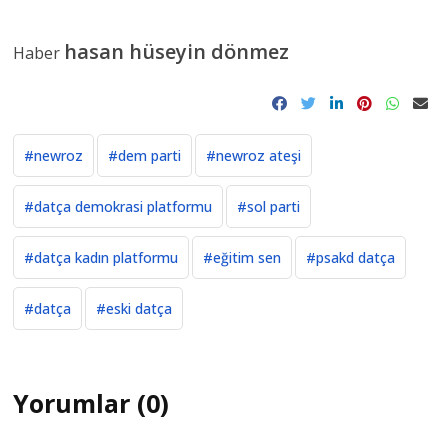
hasan hüseyin dönmez
Haber
#newroz
#dem parti
#newroz ateşi
#datça demokrasi platformu
#sol parti
#datça kadın platformu
#eğitim sen
#psakd datça
#datça
#eski datça
Yorumlar (0)