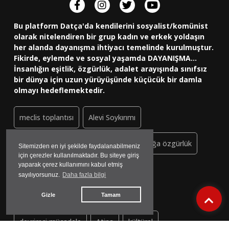
Bu platform Datça'da kendilerini sosyalist/komünist
olarak nitelendiren bir grup kadın ve erkek yoldaşın
her alanda dayanışma ihtiyacı temelinde kurulmuştur.
Fikirde, eylemde ve sosyal yaşamda DAYANIŞMA...
İnsanlığın eşitlik, özgürlük, adalet arayışında sınıfsız
bir dünya için uzun yürüyüşünde küçücük bir damla
olmayı hedeflemektedir.
meclis toplantısı
Alevi Soykırımı
ula geri gönderme merkezi
kadın doğa özgürlük
rahbani
hatay
robert de niro
gökyüzü derneği
Balıkçı Barınağı
devrimci mücadele
Atina
kültürel