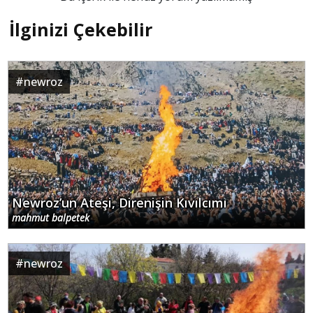
İlginizi Çekebilir
#
newroz
Newroz’un Ateşi, Direnişin Kıvılcımı
mahmut balpetek
#
newroz