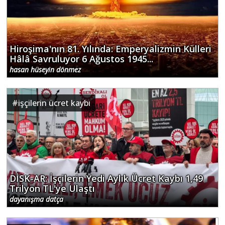
Hiroşima'nın 81. Yılında: Emperyalizmin Külleri
Hâlâ Savruluyor 6 Ağustos 1945...
hasan hüseyin dönmez
#
işçilerin ücret kaybı
DİSK-AR: İşçilerin Yedi Aylık Ücret Kaybı 1,49
Trilyon TL'ye Ulaştı
dayanışma datça