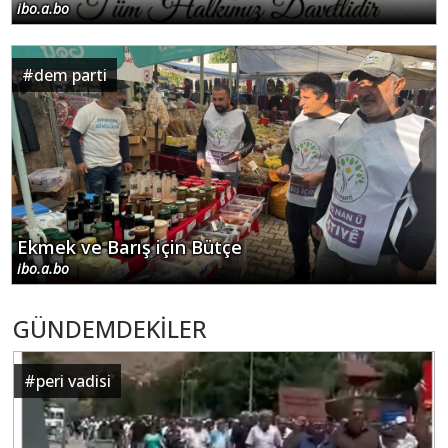
ibo.a.bo
#
dem parti
Ekmek ve Barış için Bütçe
ibo.a.bo
GÜNDEMDEKİLER
#
peri vadisi