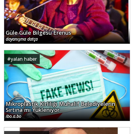
Güle Güle Bilgesu Erenus
dayanışma datça
#
yalan haber
Mikroplastik Kirliliği Muhalif Belediyelerin
Sırtına mı Yükleniyor
ibo.a.bo