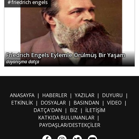
#
friedrich engels
Friedrich Engels Eylemle Örülmüş Bir Yaşam
dayanışma datça
ANASAYFA
|
HABERLER
|
YAZILAR
|
DUYURU
|
ETKİNLİK
|
DOSYALAR
|
BASINDAN
|
VİDEO
|
DATÇA'DAN
|
BİZ
|
İLETİŞİM
KATKIDA BULUNANLAR
|
PAYDAŞLAR/DESTEKÇİLER