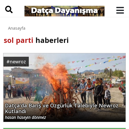
Anasayfa
sol parti
haberleri
#
newroz
Datça’da Barış ve Özgürlük Talebiyle Newroz
Kutlandı
hasan hüseyin dönmez