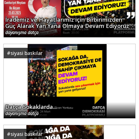
İrademiz ve Hayatlarımız için Birbirimizden
Güç Alarak Yan Yana Olmaya Devam Ediyoruz
dayanışma datça
#
siyasi baskılar
Datça Sokaklarda...
dayanışma datça
#
siyasi baskılar