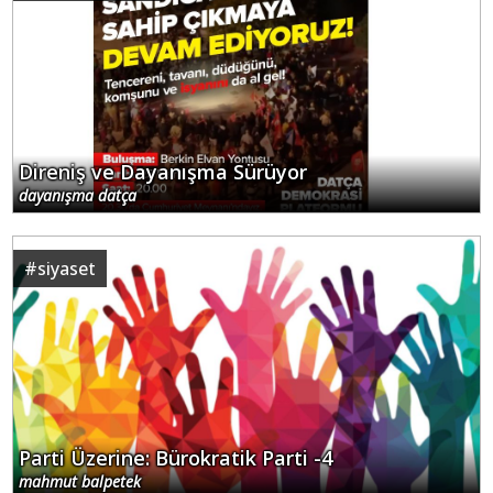
Direniş ve Dayanışma Sürüyor
dayanışma datça
#
siyaset
Parti Üzerine: Bürokratik Parti -4
mahmut balpetek