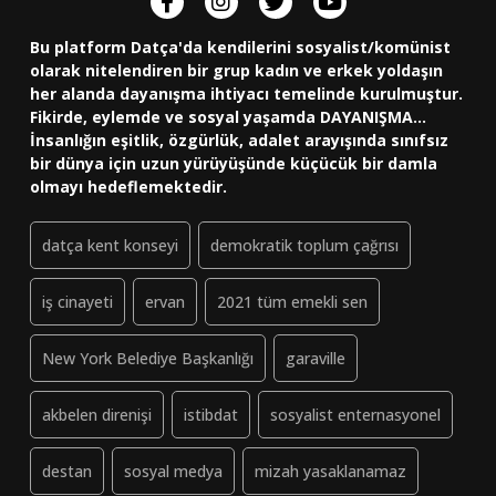
Bu platform Datça'da kendilerini sosyalist/komünist
olarak nitelendiren bir grup kadın ve erkek yoldaşın
her alanda dayanışma ihtiyacı temelinde kurulmuştur.
Fikirde, eylemde ve sosyal yaşamda DAYANIŞMA...
İnsanlığın eşitlik, özgürlük, adalet arayışında sınıfsız
bir dünya için uzun yürüyüşünde küçücük bir damla
olmayı hedeflemektedir.
datça kent konseyi
demokratik toplum çağrısı
iş cinayeti
ervan
2021 tüm emekli sen
New York Belediye Başkanlığı
garaville
akbelen direnişi
istibdat
sosyalist enternasyonel
destan
sosyal medya
mizah yasaklanamaz