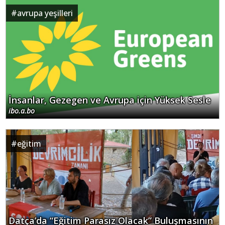
#
avrupa yeşilleri
İnsanlar, Gezegen ve Avrupa için Yüksek Sesle
ibo.a.bo
#
eğitim
Datça’da “Eğitim Parasız Olacak” Buluşmasının