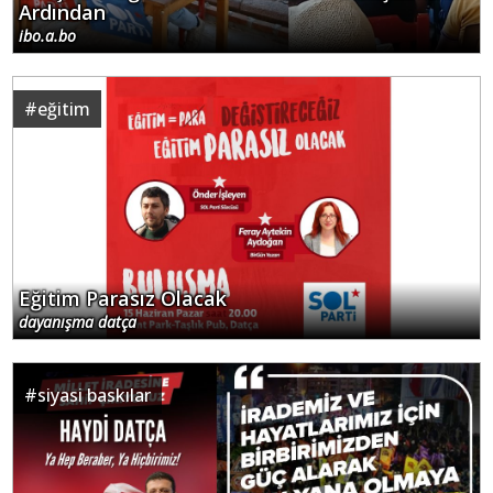
Ardından
ibo.a.bo
#
eğitim
Eğitim Parasız Olacak
dayanışma datça
#
siyasi baskılar