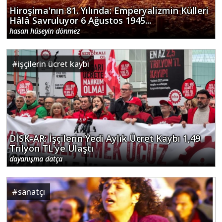
Hiroşima'nın 81. Yılında: Emperyalizmin Külleri
Hâlâ Savruluyor 6 Ağustos 1945...
hasan hüseyin dönmez
#
işçilerin ücret kaybı
DİSK-AR: İşçilerin Yedi Aylık Ücret Kaybı 1,49
Trilyon TL'ye Ulaştı
dayanışma datça
#
sanatçı