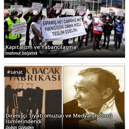
Kapitalizm ve Yabancılaşma
mahmut balpetek
#
sanat
Direnişçi Tiyatromuzun ve Medyanın Öncü
İsimlerindendi
Doğan Özgüden