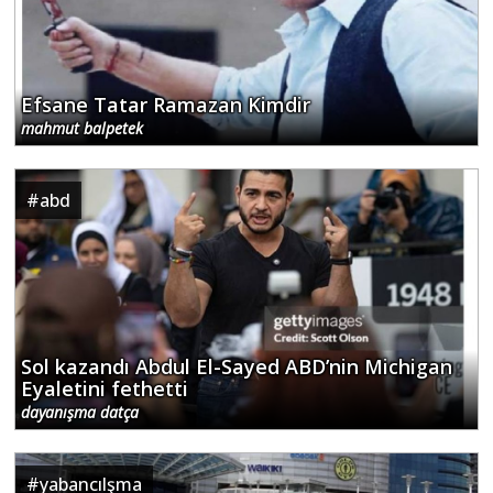
Efsane Tatar Ramazan Kimdir
mahmut balpetek
#
abd
Sol kazandı Abdul El-Sayed ABD’nin Michigan
Eyaletini fethetti
dayanışma datça
#
yabancılşma