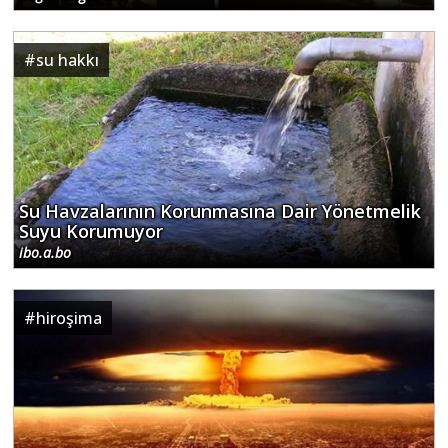
#
su hakkı
Su Havzalarının Korunmasına Dair Yönetmelik
Suyu Korumuyor
ibo.a.bo
#
hiroşima