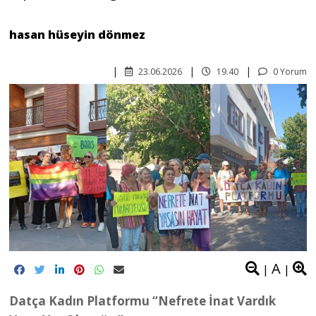
hasan hüseyin dönmez
23.06.2026
19.40
0 Yorum
A
|
|
Datça Kadın Platformu “Nefrete İnat Vardık