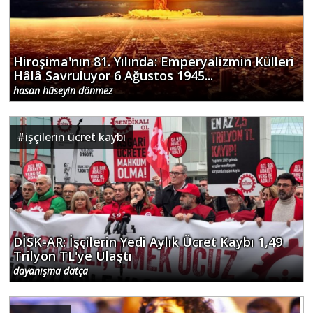
Hiroşima'nın 81. Yılında: Emperyalizmin Külleri
Hâlâ Savruluyor 6 Ağustos 1945...
hasan hüseyin dönmez
#
işçilerin ücret kaybı
DİSK-AR: İşçilerin Yedi Aylık Ücret Kaybı 1,49
Trilyon TL'ye Ulaştı
dayanışma datça