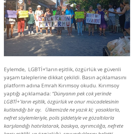
Eylemde, LGBTİ+’ların eşitlik, özgürlük ve güvenli
yaşam taleplerine dikkat çekildi. Basın açıklamasını
platform adına Emrah Kırımsoy okudu. Kırımsoy
yaptığı açıklamada:
“Dünyanın pek cok yerinde
LGBTİ+'ların eşitlik, özgürlük ve onur mücadelesinin
kutlandığı bir ay. Ülkemizde ne yazık ki; yasaklarla,
nefret söylemleriyle, polis şiddetiyle ve gözaltılarla
karşılandığı hatırlatarak, baskıya, ayrımcılığa, nefrete
karşı eşitliği ve özgürlüğü savunduklarını belirtti.