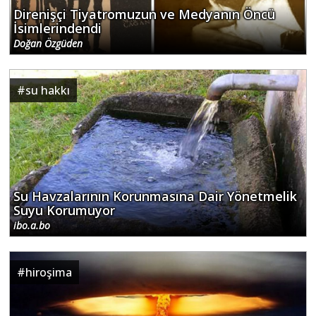
Direnişçi Tiyatromuzun ve Medyanın Öncü
İsimlerindendi
Doğan Özgüden
#
su hakkı
Su Havzalarının Korunmasına Dair Yönetmelik
Suyu Korumuyor
ibo.a.bo
#
hiroşima