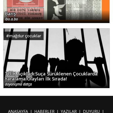
Barış
ibo.a.bo
#
mağdur çocuklar
TÜİK Açıkladı:Suça Sürüklenen Çocuklarda
Yaralama Olayları İlk Sırada!
dayanışma datça
ANASAYFA
|
HABERLER
|
YAZILAR
|
DUYURU
|