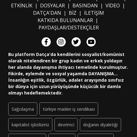
ETKİNLİK
|
DOSYALAR
|
BASINDAN
|
VİDEO
|
DATÇA'DAN
|
BİZ
|
İLETİŞİM
KATKIDA BULUNANLAR
|
PAYDAŞLAR/DESTEKÇİLER
Bu platform Datça'da kendilerini sosyalist/komünist
olarak nitelendiren bir grup kadın ve erkek yoldaşın
her alanda dayanışma ihtiyacı temelinde kurulmuştur.
Fikirde, eylemde ve sosyal yaşamda DAYANIŞMA...
İnsanlığın eşitlik, özgürlük, adalet arayışında sınıfsız
bir dünya için uzun yürüyüşünde küçücük bir damla
olmayı hedeflemektedir.
Sağcılaşma
türkiye maden iş sendikası
kapitalist işbölümü
devrimci
doğanın diyaletiği