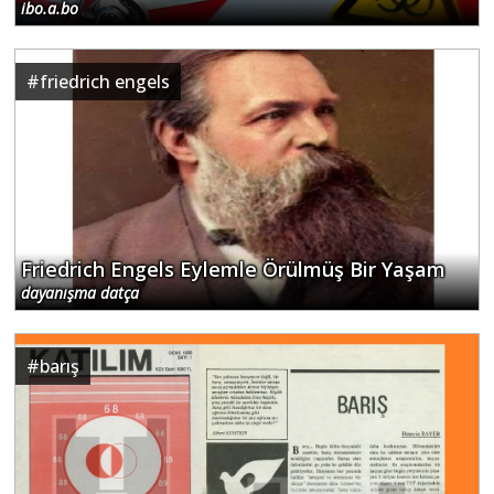
ibo.a.bo
#
friedrich engels
Friedrich Engels Eylemle Örülmüş Bir Yaşam
dayanışma datça
#
barış