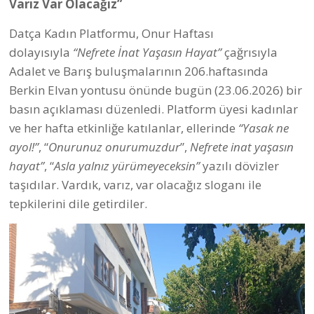
Varız Var Olacağız”
Datça Kadın Platformu, Onur Haftası
dolayısıyla
“Nefrete İnat Yaşasın Hayat”
çağrısıyla
Adalet ve Barış buluşmalarının 206.haftasında
Berkin Elvan yontusu önünde bugün (23.06.2026) bir
basın açıklaması düzenledi. Platform üyesi kadınlar
ve her hafta etkinliğe katılanlar, ellerinde
“Yasak ne
ayol!”
, “
Onurunuz onurumuzdur
”,
Nefrete inat yaşasın
hayat”
, “
Asla yalnız yürümeyeceksin”
yazılı dövizler
taşıdılar. Vardık, varız, var olacağız sloganı ile
tepkilerini dile getirdiler.