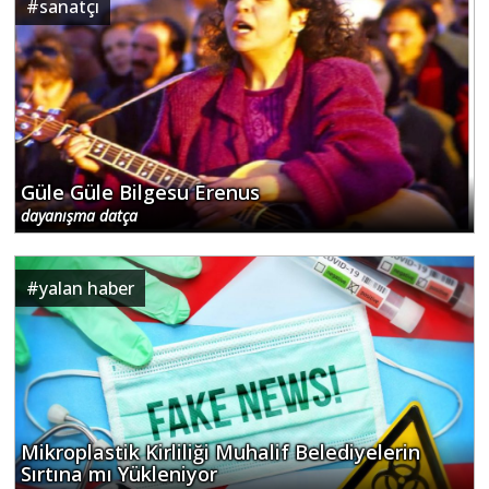
#
sanatçı
Güle Güle Bilgesu Erenus
dayanışma datça
#
yalan haber
Mikroplastik Kirliliği Muhalif Belediyelerin
Sırtına mı Yükleniyor