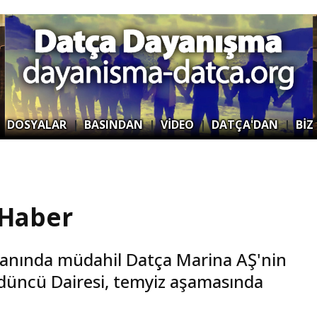
|
DOSYALAR
|
BASINDAN
|
VİDEO
|
DATÇA'DAN
|
BİZ
 Haber
yanında müdahil Datça Marina AŞ'nin
düncü Dairesi, temyiz aşamasında