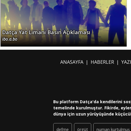
Datça Yat Limanı Basın Açıklaması
ibo.a.bo
ANASAYFA
|
HABERLER
|
YAZ
Bu platform Datça'da kendilerini sos
temelinde kurulmuştur. Fikirde, eylem
dünya için uzun yürüyüşünde küçücü
defme
örgüt
numan kurtulmuş