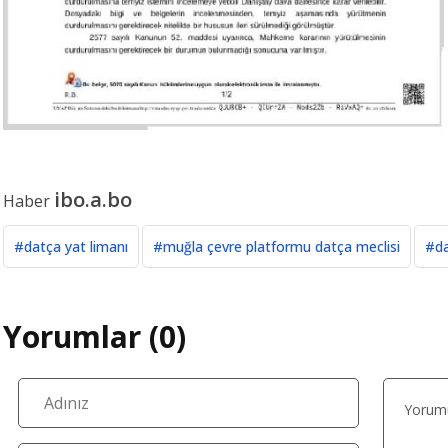
ibo.a.bo
Haber
#datça yat limanı
#muğla çevre platformu datça meclisi
#da
Yorumlar (0)