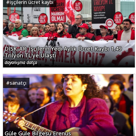
#
işçilerin ücret kaybı
DİSK-AR: İşçilerin Yedi Aylık Ücret Kaybı 1,49
Trilyon TL'ye Ulaştı
dayanışma datça
#
sanatçı
Güle Güle Bilgesu Erenus