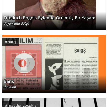
Friedrich Engels Eylemle Örülmüş Bir Yaşam
dayanışma datça
#
barış
Barış
ibo.a.bo
#
mağdur çocuklar