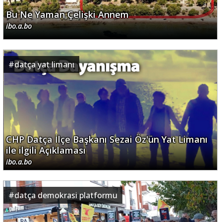
Bu Ne Yaman Çelişki Annem
ibo.a.bo
#
datça yat limanı
CHP Datça İlçe Başkanı Sezai Öz'ün Yat Limanı
ile ilgili Açıklaması
ibo.a.bo
#
datça demokrasi platformu