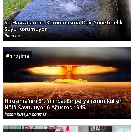
Su Havzalarının Korunmasına Dair Yönetmelik
Suyu Korumuyor
ibo.a.bo
#
hiroşima
Hiroşima'nın 81. Yılında: Emperyalizmin Külleri
Hâlâ Savruluyor 6 Ağustos 1945...
hasan hüseyin dönmez