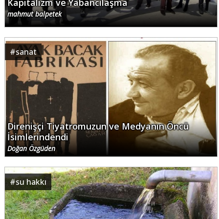
Kapitalizm ve Yabancılaşma
mahmut balpetek
#
sanat
Direnişçi Tiyatromuzun ve Medyanın Öncü
İsimlerindendi
Doğan Özgüden
#
su hakkı