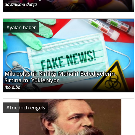
dayanışma datça
#
yalan haber
Mikroplastik Kirliliği Muhalif Belediyelerin
Sırtına mı Yükleniyor
ibo.a.bo
#
friedrich engels