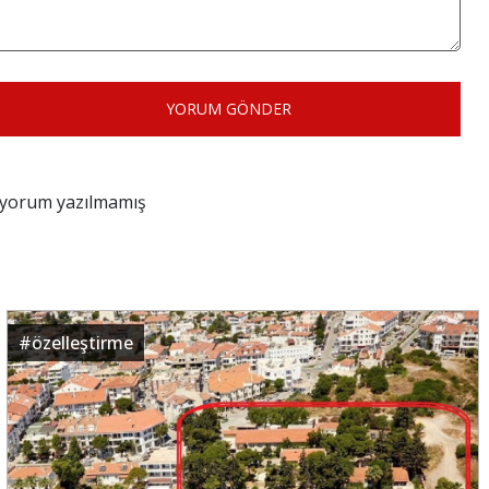
YORUM GÖNDER
z yorum yazılmamış
#
özelleştirme