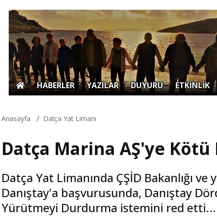
|
HABERLER
|
YAZILAR
|
DUYURU
|
ETKİNLİK
Anasayfa
Datça Yat Limanı
Datça Marina AŞ'ye Kötü
Datça Yat Limanında ÇŞİD Bakanlığı ve 
Danıştay'a başvurusunda, Danıştay Dör
Yürütmeyi Durdurma istemini red etti...