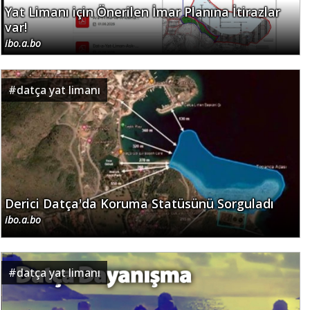
Yat Limanı için Önerilen İmar Planına İtirazlar
var!
ibo.a.bo
#
datça yat limanı
Derici Datça'da Koruma Statüsünü Sorguladı
ibo.a.bo
#
datça yat limanı