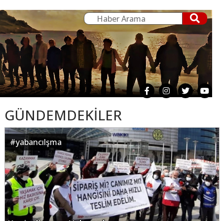
GÜNDEMDEKİLER
#
yabancılşma