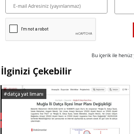
Bu içerik ile henü
İlginizi Çekebilir
#
datça yat limanı