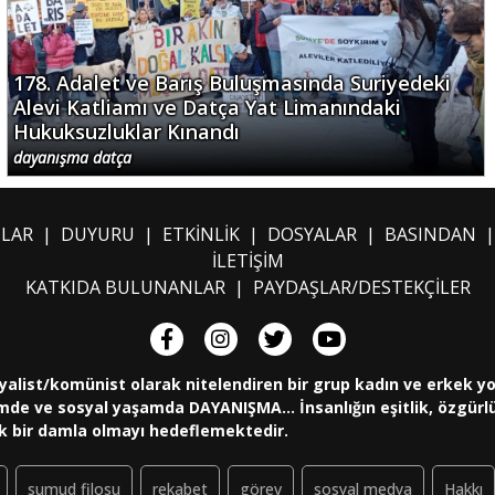
178. Adalet ve Barış Buluşmasında Suriyedeki
Alevi Katliamı ve Datça Yat Limanındaki
Hukuksuzluklar Kınandı
dayanışma datça
ILAR
|
DUYURU
|
ETKİNLİK
|
DOSYALAR
|
BASINDAN
İLETİŞİM
KATKIDA BULUNANLAR
|
PAYDAŞLAR/DESTEKÇİLER
yalist/komünist olarak nitelendiren bir grup kadın ve erkek y
de ve sosyal yaşamda DAYANIŞMA... İnsanlığın eşitlik, özgürlük
k bir damla olmayı hedeflemektedir.
sumud filosu
rekabet
görev
sosyal medya
Hakkı