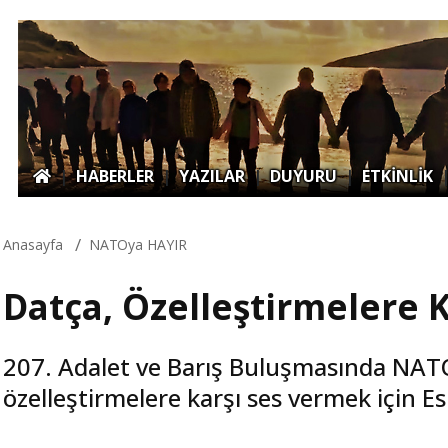
|
HABERLER
|
YAZILAR
|
DUYURU
|
ETKİNLİK
Anasayfa
NATOya HAYIR
Datça, Özelleştirmelere 
207. Adalet ve Barış Buluşmasında NATO'
özelleştirmelere karşı ses vermek için E