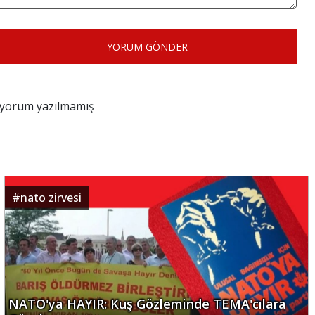
YORUM GÖNDER
z yorum yazılmamış
#
nato zirvesi
NATO'ya HAYIR: Kuş Gözleminde TEMA'cılara