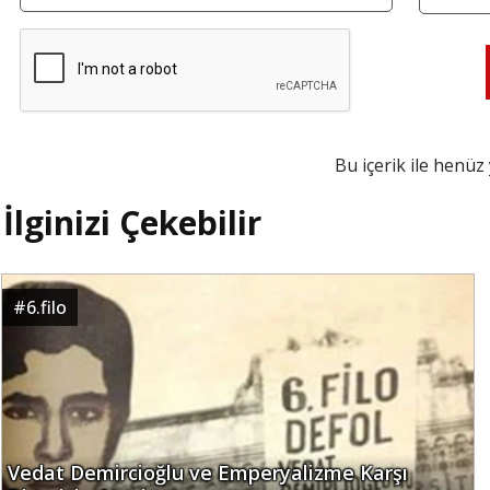
Bu içerik ile henü
İlginizi Çekebilir
#
6.filo
Vedat Demircioğlu ve Emperyalizme Karşı