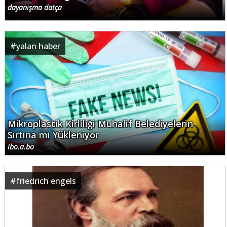
dayanışma datça
#
yalan haber
Mikroplastik Kirliliği Muhalif Belediyelerin
Sırtına mı Yükleniyor
ibo.a.bo
#
friedrich engels