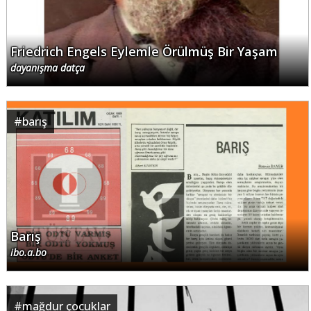
Friedrich Engels Eylemle Örülmüş Bir Yaşam
dayanışma datça
#
barış
Barış
ibo.a.bo
#
mağdur çocuklar