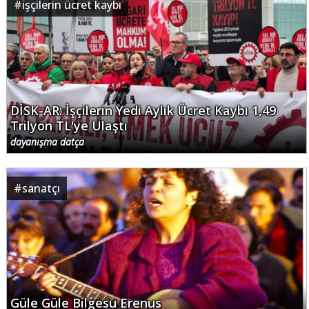
#
işçilerin ücret kaybı
DİSK-AR: İşçilerin Yedi Aylık Ücret Kaybı 1,49
Trilyon TL'ye Ulaştı
dayanışma datça
#
sanatçı
Güle Güle Bilgesu Erenus