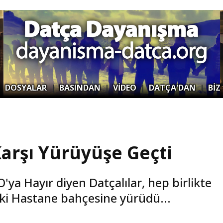
|
DOSYALAR
|
BASINDAN
|
VİDEO
|
DATÇA'DAN
|
BİZ
Karşı Yürüyüşe Geçti
ya Hayır diyen Datçalılar, hep birlikte
ski Hastane bahçesine yürüdü...