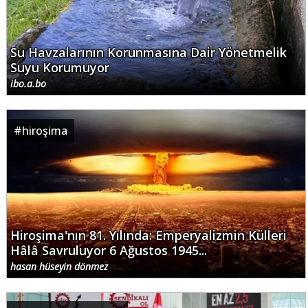
Su Havzalarının Korunmasına Dair Yönetmelik
Suyu Korumuyor
ibo.a.bo
#
hiroşima
Hiroşima'nın 81. Yılında: Emperyalizmin Külleri
Hâlâ Savruluyor 6 Ağustos 1945...
hasan hüseyin dönmez