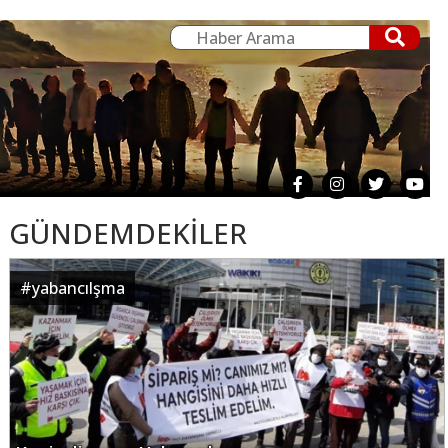
GÜNDEMDEKİLER
#
yabancılşma