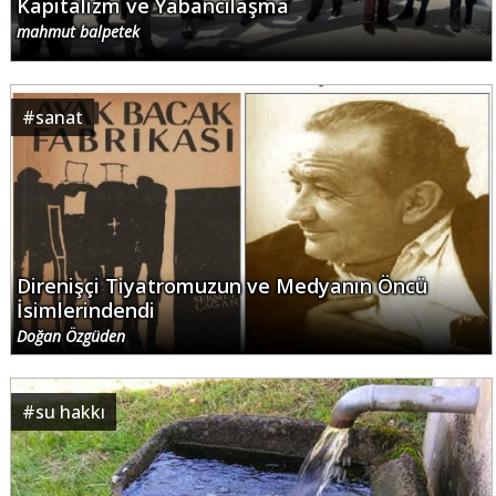
Kapitalizm ve Yabancılaşma
mahmut balpetek
#
sanat
Direnişçi Tiyatromuzun ve Medyanın Öncü
İsimlerindendi
Doğan Özgüden
#
su hakkı