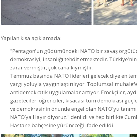
Yapılan kısa açıklamada:
"Pentagon'un güdümündeki NATO bir savaş örgütüd
demokrasiyi, insanlığı tehdit etmektedir. Türkiye'n
zarar vermiştir, çok cana kıymıştır.
Temmuz başında NATO liderleri gelecek diye en temel
yargı yoluyla yaygınlaştırılıyor. Toplumsal muhalefe
antidemokratik uygulamalar artıyor. Emekçiler, aydın
gazeteciler, öğrenciler, kısacası tüm demokrasi güçle
ve demokrasinin önünde engel olan NATO'yu tanımıy
NATO’ya Hayır diyoruz." denildi ve hep birlikte Cumh
Hastane bahçesine yürüneceği ifade edildi.