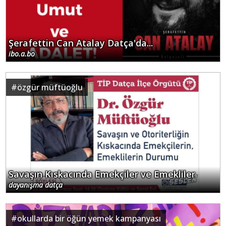
Şerafettin Can Atalay Datça'da...
ibo.a.bo
#
özgür müftüoğlu
Savaşın Kıskacında Emekçiler ve Emekliler
dayanışma datça
#
okullarda bir öğün yemek kampanyası