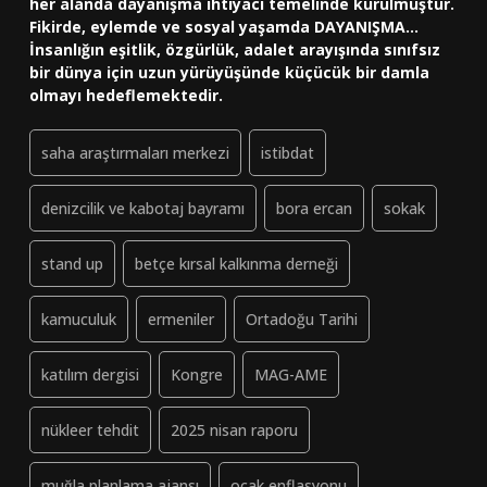
her alanda dayanışma ihtiyacı temelinde kurulmuştur.
Fikirde, eylemde ve sosyal yaşamda DAYANIŞMA...
İnsanlığın eşitlik, özgürlük, adalet arayışında sınıfsız
bir dünya için uzun yürüyüşünde küçücük bir damla
olmayı hedeflemektedir.
saha araştırmaları merkezi
istibdat
denizcilik ve kabotaj bayramı
bora ercan
sokak
stand up
betçe kırsal kalkınma derneği
kamuculuk
ermeniler
Ortadoğu Tarihi
katılım dergisi
Kongre
MAG-AME
nükleer tehdit
2025 nisan raporu
muğla planlama ajansı
ocak enflasyonu