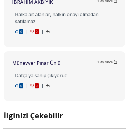
İBRAHİM AKBIYIK
1 ay önce
Halka ait alanlar, halkın onayı olmadan
satılamaz
|
|
0
0
Münevver Pınar Ünlü
1 ay önce
Datça'ya sahip çıkıyoruz
|
|
0
0
İlginizi Çekebilir