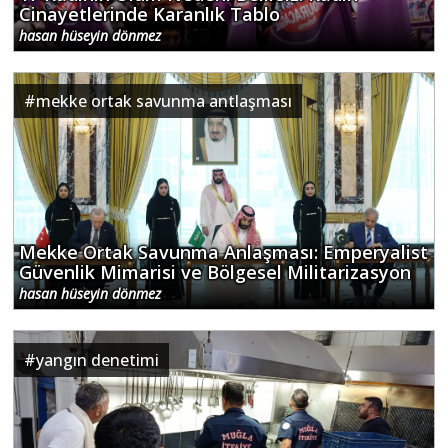
Cinayetlerinde Karanlık Tablo
hasan hüseyin dönmez
#
mekke ortak savunma antlaşması
Mekke Ortak Savunma Anlaşması: Emperyalist
Güvenlik Mimarisi ve Bölgesel Militarizasyon
hasan hüseyin dönmez
#
yangın denetimi