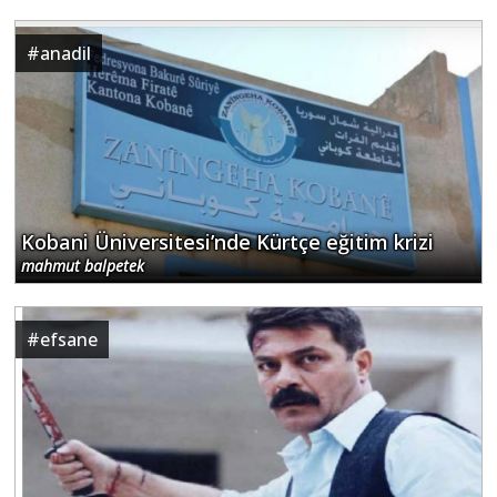
#
anadil
Kobani Üniversitesi’nde Kürtçe eğitim krizi
mahmut balpetek
#
efsane