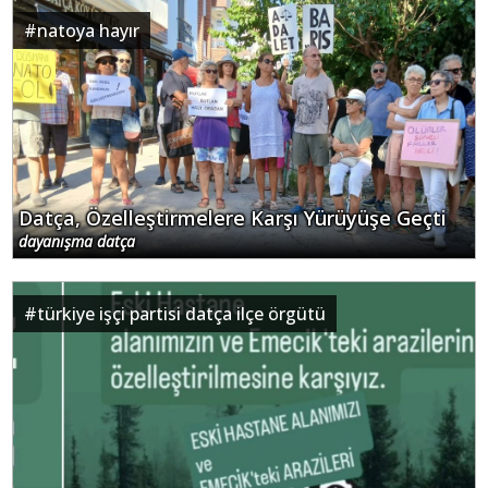
#
natoya hayır
Datça, Özelleştirmelere Karşı Yürüyüşe Geçti
dayanışma datça
#
türkiye işçi partisi datça ilçe örgütü