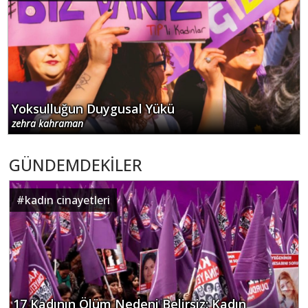
Yoksulluğun Duygusal Yükü
zehra kahraman
GÜNDEMDEKİLER
#
kadın cinayetleri
17 Kadının Ölüm Nedeni Belirsiz: Kadın