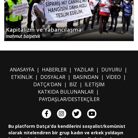
Kapitalizm ve Yabancılaşma
mahmut balpetek
ANASAYFA
|
HABERLER
|
YAZILAR
|
DUYURU
|
ETKİNLİK
|
DOSYALAR
|
BASINDAN
|
VİDEO
|
DATÇA'DAN
|
BİZ
|
İLETİŞİM
KATKIDA BULUNANLAR
|
PAYDAŞLAR/DESTEKÇİLER
Bu platform Datça'da kendilerini sosyalist/komünist
olarak nitelendiren bir grup kadın ve erkek yoldaşın