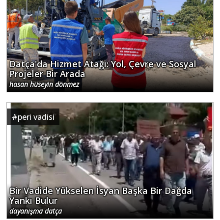
Datça'da Hizmet Atağı: Yol, Çevre ve Sosyal
Projeler Bir Arada
hasan hüseyin dönmez
#
peri vadisi
Bir Vadide Yükselen İsyan Başka Bir Dağda
Yankı Bulur
dayanışma datça