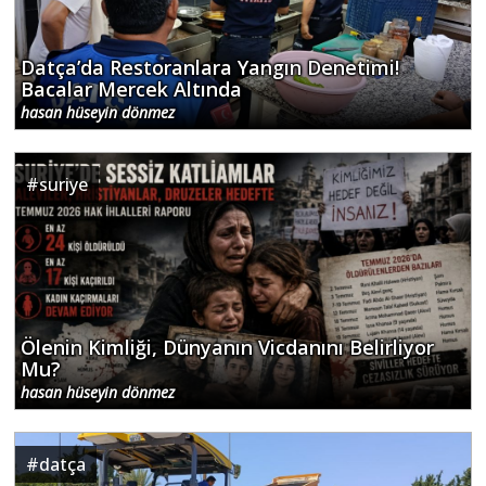
Datça’da Restoranlara Yangın Denetimi!
Bacalar Mercek Altında
hasan hüseyin dönmez
#
suriye
Ölenin Kimliği, Dünyanın Vicdanını Belirliyor
Mu?
hasan hüseyin dönmez
#
datça