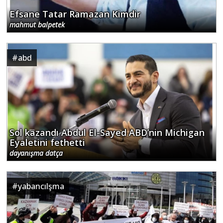
Efsane Tatar Ramazan Kimdir
mahmut balpetek
#
abd
Sol kazandı Abdul El-Sayed ABD’nin Michigan
Eyaletini fethetti
dayanışma datça
#
yabancılşma