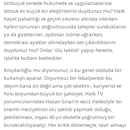
birbuçuk senede hükümete ve uygulamalarına
dönük en küçük bir eleştirilerini duydunuz mu? Halk
hayat pahalılığı ve geçim sıkıntısı altında inlerken
halkın sorunları doğrultusunda talepler sunduklarını
ya da gazeteciler, aydınlar zulme uğrarken,
demokrasi ayaklar altındayken ses çıkardıklarını
duydunuz mu? Onlar 'ölü taklidi' yapıp hevesle,
iştahla butlanı beklediler.
Kılıçdaroğlu mu diyorsunuz, o bu genel tabloda bir
kullanışlı aparat. Doyumsuz bir ikbalperest-bu
deyim bana ait değil ama çok sevdim-, kariyerist ve
hırsı boyundan büyük bir şahsiyet. Halk TV
yorumcularından Hasan Sınar’ın veciz ifadesiyle ‘en
önemli meziyetinin ölü taklidi yapmak’ olduğu,
şekillenmesi, inşası 40 yıl devletle yoğrulmuş bir
bürokrat/siyasetçi. Her kritik dönemeçte, tavır almayı