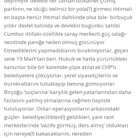
deyimiyle ‘devlete her zaman istikamet çizmiş’
partinin, ne idüğü belirsiz bir yola(?) girmesi ihtimali
en başta-henüz ihtimal dahilinde olsa bile- birbuçuk
yıldır devlet katında ve devletin bugünkü sahibi
Cumhur ittifakı-özellikle saray merkezli güç odağı-
nezdinde paniğe neden olmuş görünüyor.
Etmediklerini yapmadıklarını bırakmıyorlar, geçen
sene 19 Mart'tan beri. Hukuk ve hatta yürürlükteki
kanunlar bile bir kalemde çöpe atılarak CHP’li
belediyelere çöküyorlar, yerel siyasetçilerini ve
bürokratlarını tutuklayıp betona gömüyorlar.
Birçoğu ‘suçlarına’ karşılık gelen yatarlarından daha
fazlasını yatmış olmalarına rağmen hapiste
tutuluyorlar. Onlar-operasyonların arkasındaki
güçler- belediyecilikten(!) geldikleri, yani rant
merkezlerinde ‘vazife görmüş, ders almış’ oldukları
için nereye(!) bakacaklarını, nereden