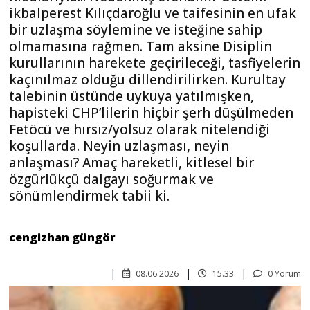
ikbalperest Kılıçdaroğlu ve taifesinin en ufak
bir uzlaşma söylemine ve isteğine sahip
olmamasına rağmen. Tam aksine Disiplin
kurullarının harekete geçirileceği, tasfiyelerin
kaçınılmaz olduğu dillendirilirken. Kurultay
talebinin üstünde uykuya yatılmışken,
hapisteki CHP’lilerin hiçbir şerh düşülmeden
Fetöcü ve hırsız/yolsuz olarak nitelendiği
koşullarda. Neyin uzlaşması, neyin
anlaşması? Amaç hareketli, kitlesel bir
özgürlükçü dalgayı soğurmak ve
sönümlendirmek tabii ki.
cengizhan güngör
08.06.2026
15.33
0 Yorum