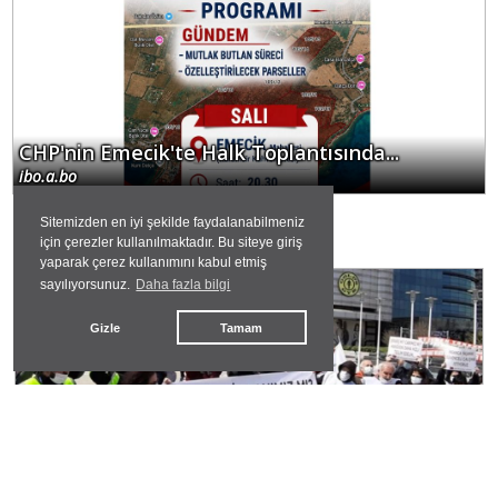
CHP'nin Emecik'te Halk Toplantısında...
ibo.a.bo
Sitemizden en iyi şekilde faydalanabilmeniz
GÜNDEMDEKİLER
için çerezler kullanılmaktadır. Bu siteye giriş
yaparak çerez kullanımını kabul etmiş
sayılıyorsunuz.
Daha fazla bilgi
#
yabancılşma
Gizle
Tamam
Kapitalizm ve Yabancılaşma