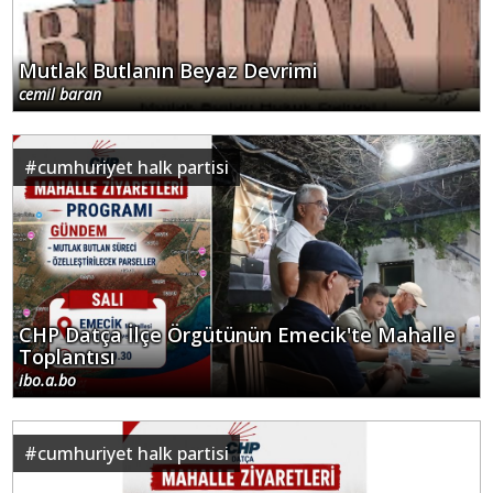
Mutlak Butlanın Beyaz Devrimi
cemil baran
#
cumhuriyet halk partisi
CHP Datça İlçe Örgütünün Emecik'te Mahalle
Toplantısı
ibo.a.bo
#
cumhuriyet halk partisi