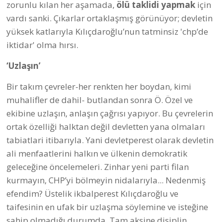
zorunlu kılan her aşamada,
ölü taklidi yapmak
için
vardı sanki. Çıkarlar ortaklaşmış görünüyor; devletin
yüksek katlarıyla Kılıçdaroğlu’nun tatminsiz 'chp’de
iktidar' olma hırsı.
‘Uzlaşın’
Bir takım çevreler-her renkten her boydan, kimi
muhalifler de dahil- butlandan sonra Ö. Özel ve
ekibine uzlaşın, anlaşın çağrısı yapıyor. Bu çevrelerin
ortak özelliği halktan değil devletten yana olmaları
tabiatlari itibarıyla. Yani devletperest olarak devletin
ali menfaatlerini halkın ve ülkenin demokratik
geleceğine öncelemeleri. Zinhar yeni parti filan
kurmayın, CHP’yi bölmeyin nidalarıyla... Nedenmiş
efendim? Üstelik ikbalperest Kılıçdaroğlu ve
taifesinin en ufak bir uzlaşma söylemine ve isteğine
sahip olmadığı durumda. Tam aksine disiplin