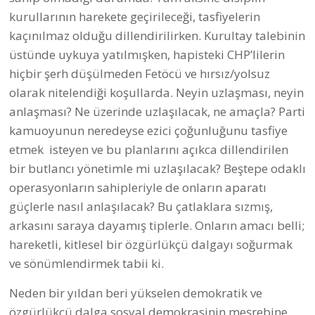
kurullarının harekete geçirileceği, tasfiyelerin
kaçınılmaz olduğu dillendirilirken. Kurultay talebinin
üstünde uykuya yatılmışken, hapisteki CHP’lilerin
hiçbir şerh düşülmeden Fetöcü ve hırsız/yolsuz
olarak nitelendiği koşullarda. Neyin uzlaşması, neyin
anlaşması? Ne üzerinde uzlaşılacak, ne amaçla? Parti
kamuoyunun neredeyse ezici çoğunluğunu tasfiye
etmek isteyen ve bu planlarını açıkca dillendirilen
bir butlancı yönetimle mi uzlaşılacak? Beştepe odaklı
operasyonların sahipleriyle de onların aparatı
güçlerle nasıl anlaşılacak? Bu çatlaklara sızmış,
arkasını saraya dayamış tiplerle. Onların amacı belli;
hareketli, kitlesel bir özgürlükçü dalgayı soğurmak
ve sönümlendirmek tabii ki.
Neden bir yıldan beri yükselen demokratik ve
özgürlükçü dalga sosyal demokrasinin meşrebine