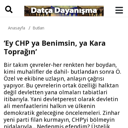
Anasayfa
Butlan
‘Ey CHP ya Benimsin, ya Kara
Toprağın’
Bir takım çevreler-her renkten her boydan,
kimi muhalifler de dahil- butlandan sonra Ö.
Özel ve ekibine uzlaşın, anlaşın çağrısı
yapıyor. Bu çevrelerin ortak özelliği halktan
değil devletten yana olmaları tabiatlari
itibarıyla. Yani devletperest olarak devletin
ali menfaatlerini halkın ve ülkenin
demokratik geleceğine öncelemeleri. Zinhar
yeni parti filan kurmayın, CHP’yi bölmeyin
nidalarıyla... Nedenmiş efendim? Üstelik