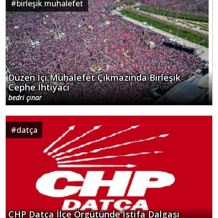
#
birleşik muhalefet
Düzen İçi Muhalefet Çıkmazında Birleşik
Cephe İhtiyacı
bedri çınar
#
datça
CHP Datça İlçe Örgütünde İstifa Dalgası