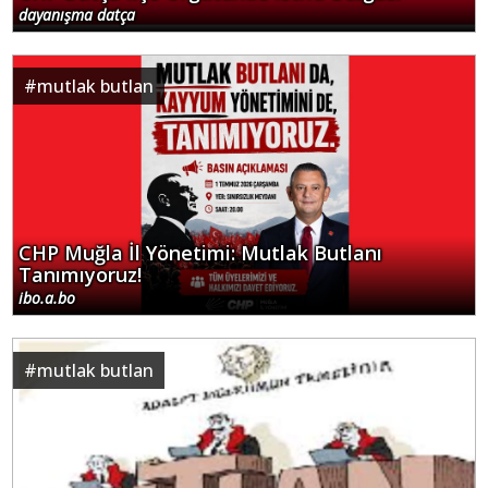
dayanışma datça
#
mutlak butlan
CHP Muğla İl Yönetimi: Mutlak Butlanı
Tanımıyoruz!
ibo.a.bo
#
mutlak butlan