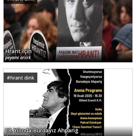
Hrant İçin
peyami arıırk
#
hrant dink
18. Yılında Burdayız Ahparig