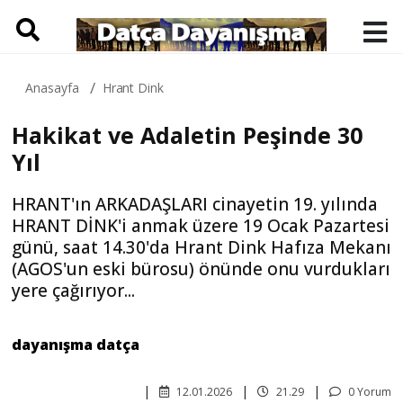
Anasayfa
Hrant Dink
Hakikat ve Adaletin Peşinde 30
Yıl
HRANT'ın ARKADAŞLARI cinayetin 19. yılında
HRANT DİNK'i anmak üzere 19 Ocak Pazartesi
günü, saat 14.30'da Hrant Dink Hafıza Mekanı
(AGOS'un eski bürosu) önünde onu vurdukları
yere çağırıyor...
dayanışma datça
12.01.2026
21.29
0 Yorum