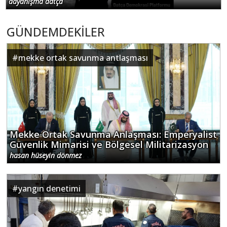
dayanışma datça
GÜNDEMDEKİLER
#
mekke ortak savunma antlaşması
Mekke Ortak Savunma Anlaşması: Emperyalist
Güvenlik Mimarisi ve Bölgesel Militarizasyon
hasan hüseyin dönmez
#
yangın denetimi