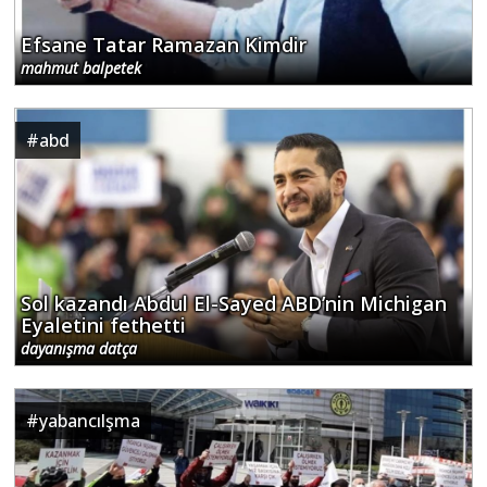
Efsane Tatar Ramazan Kimdir
mahmut balpetek
#
abd
Sol kazandı Abdul El-Sayed ABD’nin Michigan
Eyaletini fethetti
dayanışma datça
#
yabancılşma