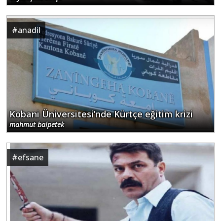
#
anadil
Kobani Üniversitesi’nde Kürtçe eğitim krizi
mahmut balpetek
#
efsane