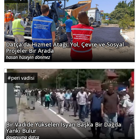
Datça'da Hizmet Atağı: Yol, Çevre ve Sosyal
Projeler Bir Arada
hasan hüseyin dönmez
#
peri vadisi
Bir Vadide Yükselen İsyan Başka Bir Dağda
Yankı Bulur
dayanışma datça