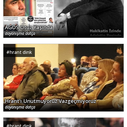
AGOS Otuz Yaşında
dayanışma datça
#
hrant dink
Hrant'ı Unutmuyoruz Vazgeçmiyoruz
dayanışma datça
#
hrant dink