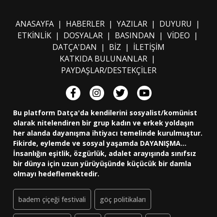
ANASAYFA
|
HABERLER
|
YAZILAR
|
DUYURU
|
ETKİNLİK
|
DOSYALAR
|
BASINDAN
|
VİDEO
|
DATÇA'DAN
|
BİZ
|
İLETİŞİM
KATKIDA BULUNANLAR
|
PAYDAŞLAR/DESTEKÇİLER
Bu platform Datça'da kendilerini sosyalist/komünist
olarak nitelendiren bir grup kadın ve erkek yoldaşın
her alanda dayanışma ihtiyacı temelinde kurulmuştur.
Fikirde, eylemde ve sosyal yaşamda DAYANIŞMA...
İnsanlığın eşitlik, özgürlük, adalet arayışında sınıfsız
bir dünya için uzun yürüyüşünde küçücük bir damla
olmayı hedeflemektedir.
badem çiçeği festivali
göç politikaları