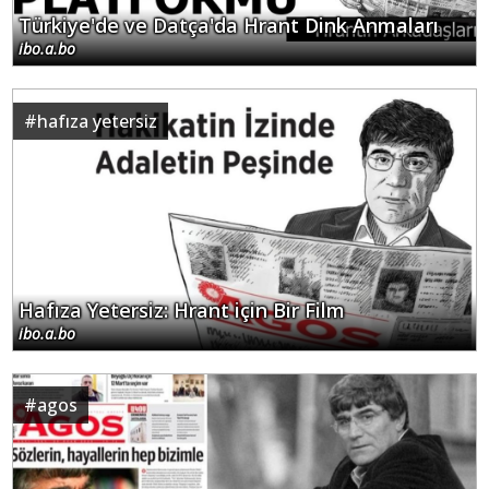
Türkiye'de ve Datça'da Hrant Dink Anmaları
ibo.a.bo
#
hafıza yetersiz
Hafıza Yetersiz: Hrant için Bir Film
ibo.a.bo
#
agos