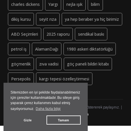
charles dickens
Yargı
nejla ışık
bilim
dikiş kursu
seyit rıza
ya hep beraber ya hiç birimiz
ABD Seçimleri
2025 raporu
sendikal baskı
petrol iş
AlamanDağı
1980 askeri diktatörlüğü
göçmenlik
zıva vadisi
göç paneli bildiri kitabı
Persepolis
kargı tepesi özelleştirmesi
Sitemizden en iyi şekilde faydalanabilmeniz
için çerezler kullanılmaktadır. Bu siteye giriş
yaparak çerez kullanımını kabul etmiş
Dayanisma-Datca.org (ↄ) Copyleft - Lütfen kaynak göstererek paylaşınız. |
sayılıyorsunuz.
Daha fazla bilgi
yazılım&tasarım:
madmedya
Gizle
Tamam