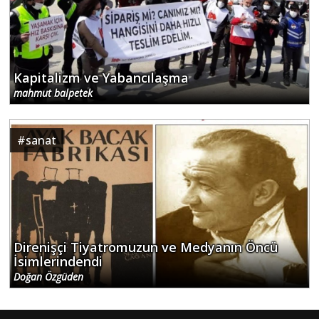
Kapitalizm ve Yabancılaşma
mahmut balpetek
#
sanat
Direnişçi Tiyatromuzun ve Medyanın Öncü
İsimlerindendi
Doğan Özgüden