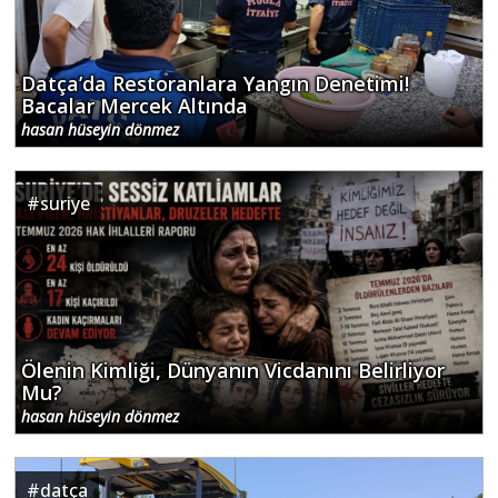
Datça’da Restoranlara Yangın Denetimi!
Bacalar Mercek Altında
hasan hüseyin dönmez
#
suriye
Ölenin Kimliği, Dünyanın Vicdanını Belirliyor
Mu?
hasan hüseyin dönmez
#
datça