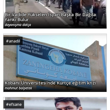
Bir Vadide Yükselen İsyan Başka Bir Dağda
Yankı Bulur
dayanışma datça
#
anadil
Kobani Üniversitesi’nde Kürtçe eğitim krizi
mahmut balpetek
#
efsane