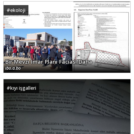
#
ekoloji
Bir Mevzi İmar Planı Faciası Daha
ibo.a.bo
#
kıyı işgalleri