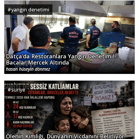
#
yangın denetimi
Datça’da Restoranlara Yangın Denetimi!
Bacalar Mercek Altında
hasan hüseyin dönmez
#
suriye
Ölenin Kimliği, Dünyanın Vicdanını Belirliyor