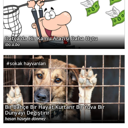
Datça'da Bir Kamu Arazisi Daha Uçtu
ibo.a.bo
#
sokak hayvanları
Bir Bahçe Bir Hayat Kurtarır Bir Yuva Bir
Dünyayı Değiştirir
hasan hüseyin dönmez