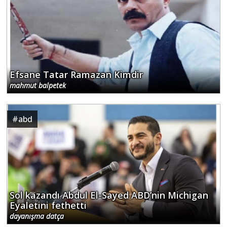
Efsane Tatar Ramazan Kimdir
mahmut balpetek
#
abd
Sol kazandı Abdul El-Sayed ABD’nin Michigan
Eyaletini fethetti
dayanışma datça