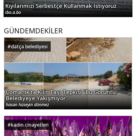
Kıyılarımızı Serbestçe Kullanmak İstiyoruz
ibo.a.bo
GÜNDEMDEKİLER
#
datça belediyesi
Çomarlık’ta Kilit Taşı Tepkisi “Bu Görüntü
Belediyeye Yakışmıyor”
hasan hüseyin dönmez
#
kadın cinayetleri