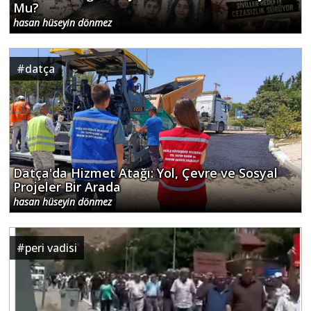
Mu?
hasan hüseyin dönmez
#
datça
Datça'da Hizmet Atağı: Yol, Çevre ve Sosyal
Projeler Bir Arada
hasan hüseyin dönmez
#
peri vadisi