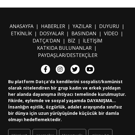
ANASAYFA
|
HABERLER
|
YAZILAR
|
DUYURU
|
ETKİNLİK
|
DOSYALAR
|
BASINDAN
|
VİDEO
|
DATÇA'DAN
|
BİZ
|
İLETİŞİM
KATKIDA BULUNANLAR
|
PAYDAŞLAR/DESTEKÇİLER
Bu platform Datça'da kendilerini sosyalist/komünist
olarak nitelendiren bir grup kadın ve erkek yoldaşın
her alanda dayanışma ihtiyacı temelinde kurulmuştur.
Fikirde, eylemde ve sosyal yaşamda DAYANIŞMA...
İnsanlığın eşitlik, özgürlük, adalet arayışında sınıfsız
bir dünya için uzun yürüyüşünde küçücük bir damla
olmayı hedeflemektedir.