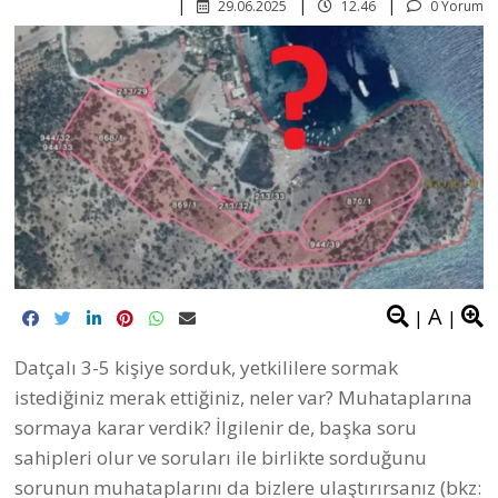
29.06.2025
12.46
0 Yorum
A
|
|
Datçalı 3-5 kişiye sorduk, yetkililere sormak
istediğiniz merak ettiğiniz, neler var? Muhataplarına
sormaya karar verdik? İlgilenir de, başka soru
sahipleri olur ve soruları ile birlikte sorduğunu
sorunun muhataplarını da bizlere ulaştırırsanız (bkz: