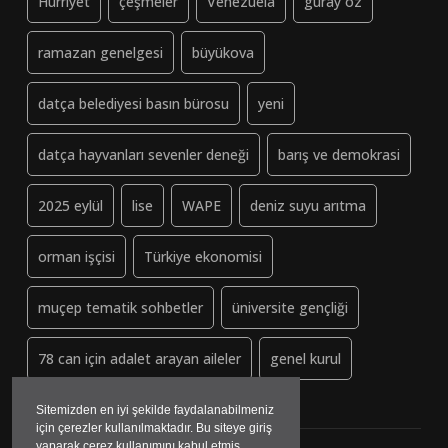
Hürriyet
çeşmeler
Venezuela
güray öz
ramazan genelgesi
büyükova
datça belediyesi basın bürosu
yeni
datça hayvanları sevenler deneği
barış ve demokrasi
2025 eylül
lise
WAPE
deniz suyu arıtma
orman işçisi
Türkiye ekonomisi
muçep tematik sohbetler
üniversite gençliği
78 can için adalet arayan aileler
genel kurul
Sitemizden en iyi şekilde faydalanabilmeniz
için çerezler kullanılmaktadır. Bu siteye giriş
yaparak çerez kullanımını kabul etmiş