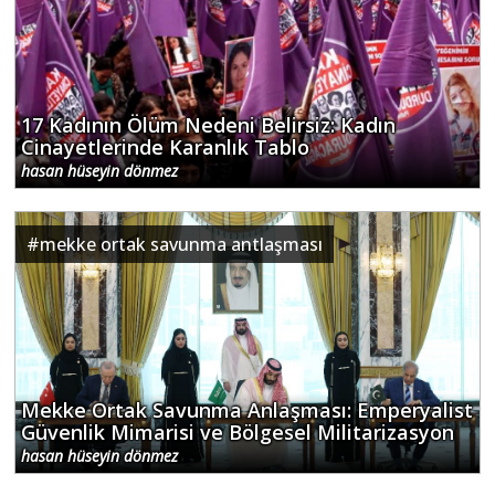
17 Kadının Ölüm Nedeni Belirsiz: Kadın
Cinayetlerinde Karanlık Tablo
hasan hüseyin dönmez
#
mekke ortak savunma antlaşması
Mekke Ortak Savunma Anlaşması: Emperyalist
Güvenlik Mimarisi ve Bölgesel Militarizasyon
hasan hüseyin dönmez